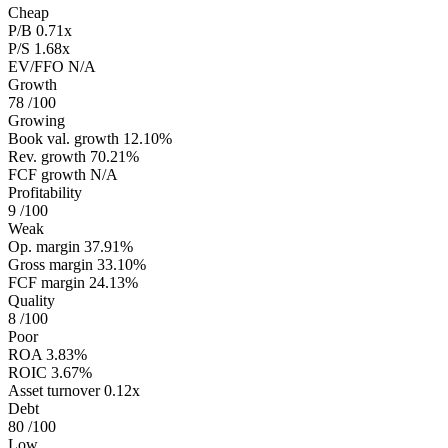
Cheap
P/B
0.71x
P/S
1.68x
EV/FFO
N/A
Growth
78
/100
Growing
Book val. growth
12.10%
Rev. growth
70.21%
FCF growth
N/A
Profitability
9
/100
Weak
Op. margin
37.91%
Gross margin
33.10%
FCF margin
24.13%
Quality
8
/100
Poor
ROA
3.83%
ROIC
3.67%
Asset turnover
0.12x
Debt
80
/100
Low