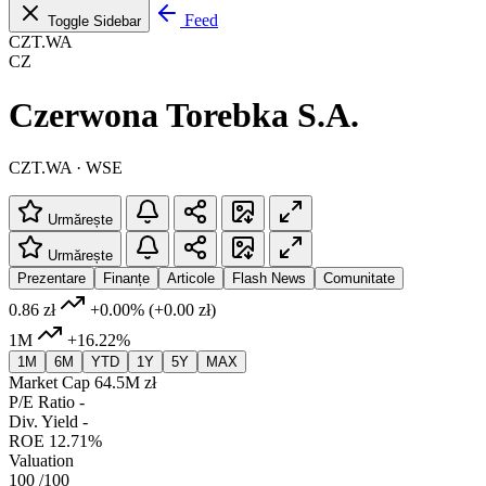
Feed
Toggle Sidebar
CZT.WA
CZ
Czerwona Torebka S.A.
CZT.WA · WSE
Urmărește
Urmărește
Prezentare
Finanțe
Articole
Flash News
Comunitate
0.86 zł
+0.00%
(+0.00 zł)
1M
+16.22%
1M
6M
YTD
1Y
5Y
MAX
Market Cap
64.5M zł
P/E Ratio
-
Div. Yield
-
ROE
12.71%
Valuation
100
/100