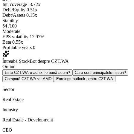
Int. coverage
-3.72x
Debt/Equity
0.51x
Debt/Assets
0.15x
Stability
54
/100
Moderate
EPS volatility
17.97%
Beta
0.55x
Profitable years
0
Întreabă StockBot despre CZT.WA
Online
Este CZT.WA o achiziție bună acum?
Care sunt principalele riscuri?
Compară CZT.WA vs AMD
Earnings outlook pentru CZT.WA
Sector
Real Estate
Industry
Real Estate - Development
CEO