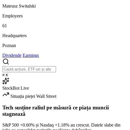
Mateusz Switalski
Employees
61
Headquarters
Poznan
Dividende
Earnings
⌘
K
StockBot
Live
Situația pieței
Wall Street
Tech susține raliul pe măsură ce piața muncii
stagnează
S&P 500
+0.60%
și Nasdaq
+1.18%
au crescut. Datele slabe din