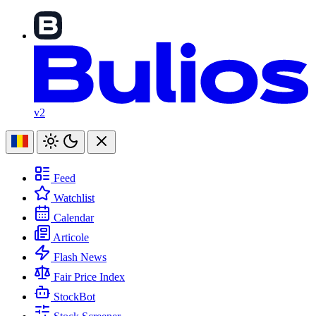
v2
Feed
Watchlist
Calendar
Articole
Flash News
Fair Price Index
StockBot