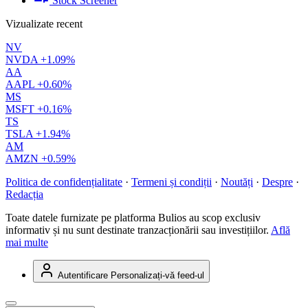
Stock Screener
Vizualizate recent
NV
NVDA
+1.09%
AA
AAPL
+0.60%
MS
MSFT
+0.16%
TS
TSLA
+1.94%
AM
AMZN
+0.59%
Politica de confidențialitate
·
Termeni și condiții
·
Noutăți
·
Despre
·
Redacția
Toate datele furnizate pe platforma Bulios au scop exclusiv
informativ și nu sunt destinate tranzacționării sau investițiilor.
Află
mai multe
Autentificare
Personalizați-vă feed-ul