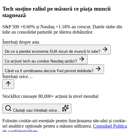
Tech susține raliul pe măsură ce piața muncii
stagnează
S&P 500
+0.60%
și Nasdaq
+1.18%
au crescut. Datele slabe din
iulie au consolidat pariurile pe tăierea dobânzilor.
Întrebați despre asta
De ce a pierdut economia SUA locuri de muncă în iulie?
Ce acțiuni tech au condus Nasdaq astăzi?
Când va fi următoarea decizie Fed privind dobânda?
StockBot cunoaște 80,000+ acțiuni la nivel mondial
Căutați sau întrebați orice…
Folosim cookie-uri esențiale pentru funcționarea site-ului și cookie-
uri analitice opționale pentru a măsura utilizarea.
Consultați Politica
de confidențialitate.