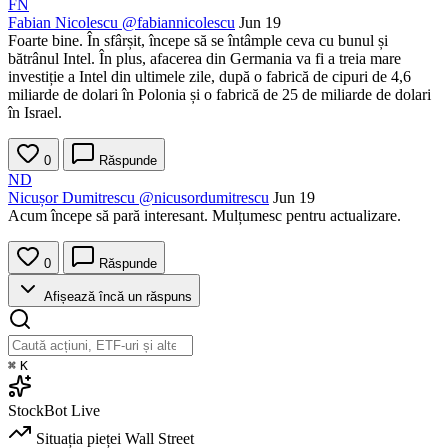
FN
Fabian Nicolescu
@fabiannicolescu
Jun 19
Foarte bine. În sfârșit, începe să se întâmple ceva cu bunul și
bătrânul Intel. În plus, afacerea din Germania va fi a treia mare
investiție a Intel din ultimele zile, după o fabrică de cipuri de 4,6
miliarde de dolari în Polonia și o fabrică de 25 de miliarde de dolari
în Israel.
0
Răspunde
ND
Nicușor Dumitrescu
@nicusordumitrescu
Jun 19
Acum începe să pară interesant. Mulțumesc pentru actualizare.
0
Răspunde
Afișează încă un răspuns
⌘
K
StockBot
Live
Situația pieței
Wall Street