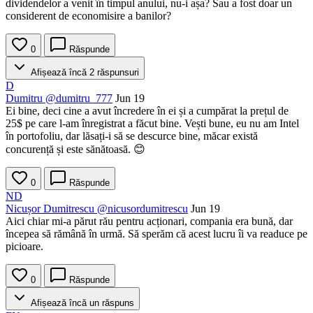
dividendelor a venit în timpul anului, nu-i așa? Sau a fost doar un
considerent de economisire a banilor?
0
Răspunde
Afișează încă 2 răspunsuri
D
Dumitru
@dumitru_777
Jun 19
Ei bine, deci cine a avut încredere în ei și a cumpărat la prețul de
25$ pe care l-am înregistrat a făcut bine. Vești bune, eu nu am Intel
în portofoliu, dar lăsați-i să se descurce bine, măcar există
concurență și este sănătoasă. 😊
0
Răspunde
ND
Nicușor Dumitrescu
@nicusordumitrescu
Jun 19
Aici chiar mi-a părut rău pentru acționari, compania era bună, dar
începea să rămână în urmă. Să sperăm că acest lucru îi va readuce pe
picioare.
0
Răspunde
Afișează încă un răspuns