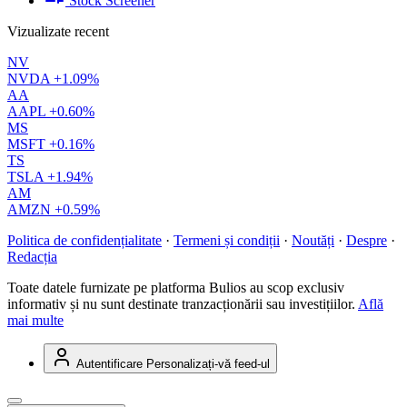
Stock Screener
Vizualizate recent
NV
NVDA
+1.09%
AA
AAPL
+0.60%
MS
MSFT
+0.16%
TS
TSLA
+1.94%
AM
AMZN
+0.59%
Politica de confidențialitate
·
Termeni și condiții
·
Noutăți
·
Despre
·
Redacția
Toate datele furnizate pe platforma Bulios au scop exclusiv
informativ și nu sunt destinate tranzacționării sau investițiilor.
Află
mai multe
Autentificare
Personalizați-vă feed-ul