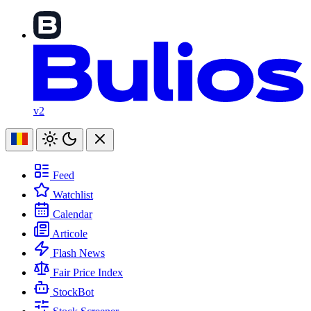
v2
Feed
Watchlist
Calendar
Articole
Flash News
Fair Price Index
StockBot