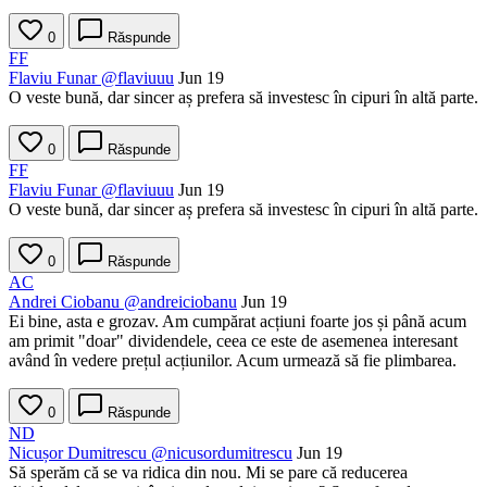
0
Răspunde
FF
Flaviu Funar
@flaviuuu
Jun 19
O veste bună, dar sincer aș prefera să investesc în cipuri în altă parte.
0
Răspunde
FF
Flaviu Funar
@flaviuuu
Jun 19
O veste bună, dar sincer aș prefera să investesc în cipuri în altă parte.
0
Răspunde
AC
Andrei Ciobanu
@andreiciobanu
Jun 19
Ei bine, asta e grozav. Am cumpărat acțiuni foarte jos și până acum
am primit "doar" dividendele, ceea ce este de asemenea interesant
având în vedere prețul acțiunilor. Acum urmează să fie plimbarea.
0
Răspunde
ND
Nicușor Dumitrescu
@nicusordumitrescu
Jun 19
Să sperăm că se va ridica din nou. Mi se pare că reducerea