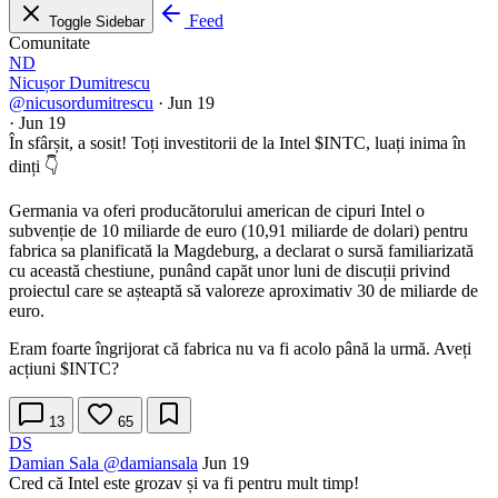
Feed
Toggle Sidebar
Comunitate
ND
Nicușor Dumitrescu
@nicusordumitrescu
·
Jun 19
·
Jun 19
În sfârșit, a sosit! Toți investitorii de la Intel
$INTC
, luați inima în
dinți 👇
Germania va oferi producătorului american de cipuri Intel o
subvenție de 10 miliarde de euro (10,91 miliarde de dolari) pentru
fabrica sa planificată la Magdeburg, a declarat o sursă familiarizată
cu această chestiune, punând capăt unor luni de discuții privind
proiectul care se așteaptă să valoreze aproximativ 30 de miliarde de
euro.
Eram foarte îngrijorat că fabrica nu va fi acolo până la urmă. Aveți
acțiuni
$INTC
?
13
65
DS
Damian Sala
@damiansala
Jun 19
Cred că Intel este grozav și va fi pentru mult timp!