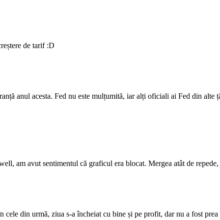
reștere de tarif :D
nță anul acesta. Fed nu este mulțumită, iar alți oficiali ai Fed din alte 
Powell, am avut sentimentul că graficul era blocat. Mergea atât de reped
în cele din urmă, ziua s-a încheiat cu bine și pe profit, dar nu a fost pre