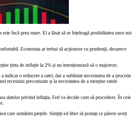
a este încă prea mare. El a lăsat să se înțeleagă posibilitatea unor noi
ă confortabil. Economia ar trebui să acționeze cu prudență, deoarece
nține ținta de inflație la 2% și nu intenționează să o majoreze.
a indicat o reducere a ratei, dar a subliniat necesitatea de a proceda
unei recesiuni preconizate și la necesitatea de a menține ratele
e baza datelor privind inflația, Fed va decide cum să procedeze. În cele
e.
i care urmărim piețele. Simțiți-vă liber să postați ce părere aveți