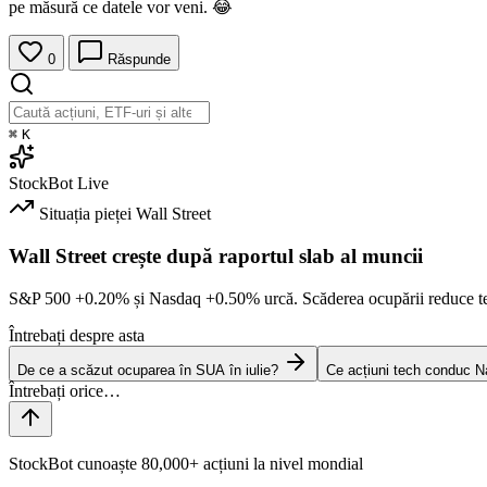
pe măsură ce datele vor veni. 😂
0
Răspunde
⌘
K
StockBot
Live
Situația pieței
Wall Street
Wall Street crește după raportul slab al muncii
S&P 500
+0.20%
și Nasdaq
+0.50%
urcă. Scăderea ocupării reduce t
Întrebați despre asta
De ce a scăzut ocuparea în SUA în iulie?
Ce acțiuni tech conduc N
StockBot cunoaște 80,000+ acțiuni la nivel mondial