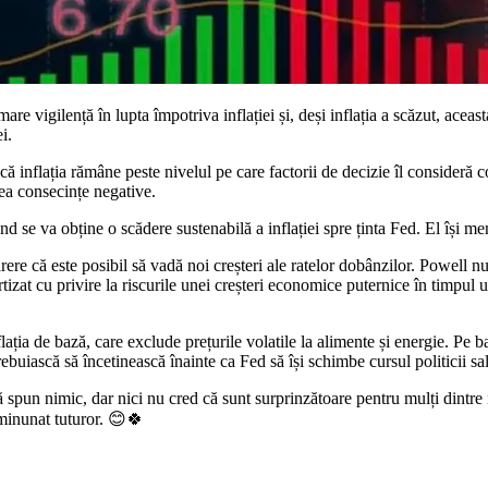
e vigilență în lupta împotriva inflației și, deși inflația a scăzut, aceast
i.
 că inflația rămâne peste nivelul pe care factorii de decizie îl consider
vea consecințe negative.
d se va obține o scădere sustenabilă a inflației spre ținta Fed. El își me
ere că este posibil să vadă noi creșteri ale ratelor dobânzilor. Powell nu 
rtizat cu privire la riscurile unei creșteri economice puternice în timpul 
 inflația de bază, care exclude prețurile volatile la alimente și energie. P
ebuiască să încetinească înainte ca Fed să își schimbe cursul politicii sal
pun nimic, dar nici nu cred că sunt surprinzătoare pentru mulți dintre no
minunat tuturor. 😊🍀