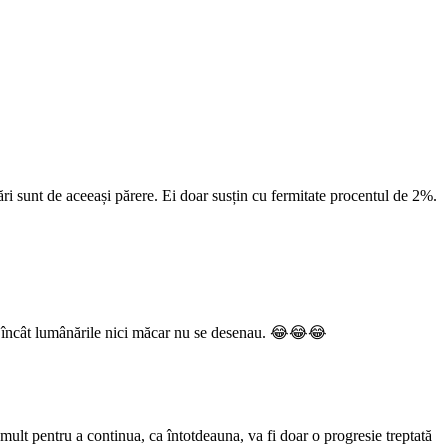
țări sunt de aceeași părere. Ei doar susțin cu fermitate procentul de 2%.
e, încât lumânările nici măcar nu se desenau. 😂😂😂
a mult pentru a continua, ca întotdeauna, va fi doar o progresie treptată