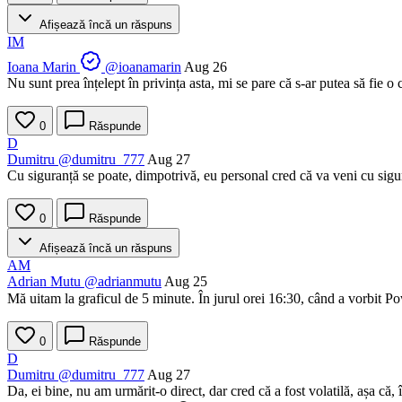
Afișează încă un răspuns
IM
Ioana Marin
@ioanamarin
Aug 26
Nu sunt prea înțelept în privința asta, mi se pare că s-ar putea să fie o c
0
Răspunde
D
Dumitru
@dumitru_777
Aug 27
Cu siguranță se poate, dimpotrivă, eu personal cred că va veni cu sigura
0
Răspunde
Afișează încă un răspuns
AM
Adrian Mutu
@adrianmutu
Aug 25
Mă uitam la graficul de 5 minute. În jurul orei 16:30, când a vorbit 
0
Răspunde
D
Dumitru
@dumitru_777
Aug 27
Da, ei bine, nu am urmărit-o direct, dar cred că a fost volatilă, așa că, 