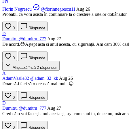
FN
Florin Negrescu
@florinnegrescu11
Aug 26
Probabil că vom asista în continuare la o creștere a ratelor dobânzilo
0
Răspunde
D
Dumitru
@dumitru_777
Aug 27
De acord.😊Aștept asta și anul acesta, cu siguranță. Am cam 30% cash,
0
Răspunde
Afișează încă 2 răspunsuri
A
AdamVasile32
@adam_32_kk
Aug 26
Doar să-i faci să o crească mai mult. 😉 .
0
Răspunde
D
Dumitru
@dumitru_777
Aug 27
Cred că o voi face și anul acesta și, așa cum spui tu, de ce nu, măcar 
0
Răspunde