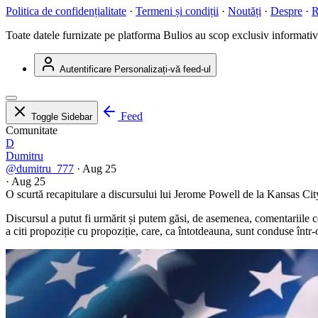
Politica de confidențialitate
·
Termeni și condiții
·
Noutăți
·
Despre
·
R
Toate datele furnizate pe platforma Bulios au scop exclusiv informativ ș
Autentificare
Personalizați-vă feed-ul
Feed
Toggle Sidebar
Comunitate
D
Dumitru
@dumitru_777
·
Aug 25
·
Aug 25
O scurtă recapitulare a discursului lui Jerome Powell de la Kansas C
Discursul a putut fi urmărit și putem găsi, de asemenea, comentariile c
a citi propoziție cu propoziție, care, ca întotdeauna, sunt conduse într