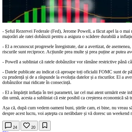
- Șeful Rezervei Federale (Fed), Jerome Powell, a făcut apel la o mai mar
majorări ale ratei dobânzii pentru a asigura o scădere durabilă a inflație
- El a recunoscut progresele înregistrate, dar a avertizat, de asemenea,
riscurile sunt reciproce. Acțiunile prea multe și prea puține ar putea a
- Powell a subliniat că ratele dobânzilor vor rămâne restrictive până cân
- Datele publicate au indicat că aproape toți oficialii FOMC sunt de păr
cu prudență și de a răspunde la evoluția datelor și a riscurilor. El a ave
dobânzilor mai ridicate în consecință.
- El a împărțit inflația în trei parametri, iar cel mai atent urmărit este
din urmă, acesta a subliniat că este posibil ca creșterea economică să tr
Așa că, după cum vedem oameni buni, știrile cam, ei bine, nu vreau să s
despre acest lucru, voi aștepta cu nerăbdare și vă doresc un weekend 
24
20