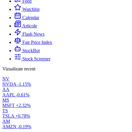
Feed
Watchlist
Calendar
Articole
Flash News
Fair Price Index
StockBot
Stock Screener
Vizualizate recent
NV
NVDA
-1.15%
AA
AAPL
-0.61%
MS
MSFT
+2.32%
TS
TSLA
+0.78%
AM
AMZN
-0.19%