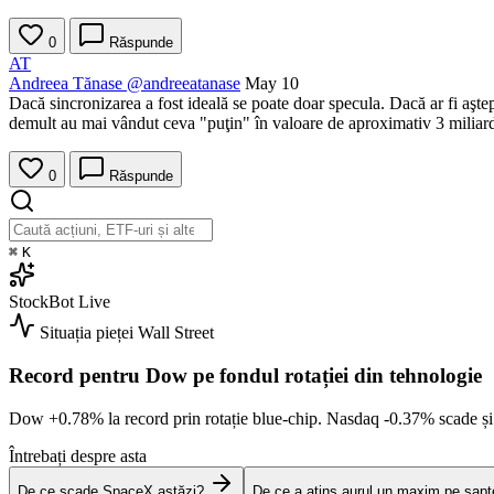
0
Răspunde
AT
Andreea Tănase
@andreeatanase
May 10
Dacă sincronizarea a fost ideală se poate doar specula. Dacă ar fi aştepta
demult au mai vândut ceva "puţin" în valoare de aproximativ 3 miliar
0
Răspunde
⌘
K
StockBot
Live
Situația pieței
Wall Street
Record pentru Dow pe fondul rotației din tehnologie
Dow
+0.78%
la record prin rotație blue-chip. Nasdaq
-0.37%
scade ș
Întrebați despre asta
De ce scade SpaceX astăzi?
De ce a atins aurul un maxim pe șap