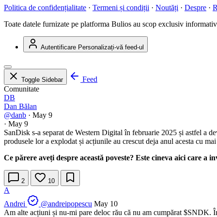
Politica de confidențialitate
·
Termeni și condiții
·
Noutăți
·
Despre
·
R
Toate datele furnizate pe platforma Bulios au scop exclusiv informativ ș
Autentificare
Personalizați-vă feed-ul
Feed
Toggle Sidebar
Comunitate
DB
Dan Bălan
@danb
·
May 9
·
May 9
SanDisk s-a separat de Western Digital în februarie 2025 și astfel a 
produsele lor a explodat și acțiunile au crescut deja anul acesta cu ma
Ce părere aveți despre această poveste? Este cineva aici care a in
2
10
A
Andrei
@andreipopescu
May 10
Am alte acțiuni și nu-mi pare deloc rău că nu am cumpărat
$SNDK
. 