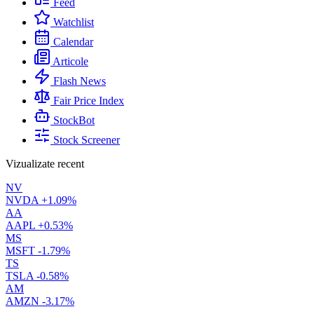
Feed
Watchlist
Calendar
Articole
Flash News
Fair Price Index
StockBot
Stock Screener
Vizualizate recent
NV
NVDA
+1.09%
AA
AAPL
+0.53%
MS
MSFT
-1.79%
TS
TSLA
-0.58%
AM
AMZN
-3.17%