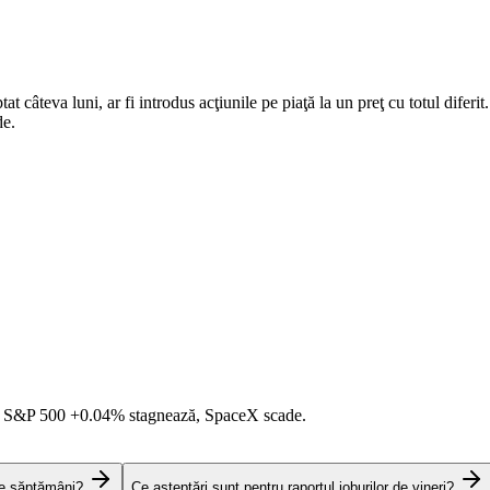
t câteva luni, ar fi introdus acţiunile pe piaţă la un preţ cu totul diferi
de.
i S&P 500
+0.04%
stagnează, SpaceX scade.
te săptămâni?
Ce așteptări sunt pentru raportul joburilor de vineri?