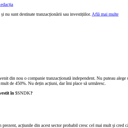
edacția
i nu sunt destinate tranzacționării sau investițiilor.
Află mai multe
devenit din nou o companie tranzacționată independent. Nu puteau alege
i mult de 450%. Nu dețin acțiuni, dar îmi place să urmăresc.
vestit în
$SNDK
?
În prezent, acțiunile din acest sector probabil cresc cel mai mult și cred c