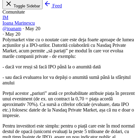
Feed
Toggle Sidebar
Comunitate
IM
Ioana Marinescu
@ioanam
·
May 20
·
May 20
Polymarket vine cu o noutate care este deja foarte aproape de lumea
acțiunilor și a IPO-urilor. Datorită colaborării cu Nasdaq Private
Market, acum permite „să pariați” pe modul în care vor evolua
marile companii private - de exemplu:
- dacă vor reuși să facă IPO până la o anumită dată
- sau dacă evaluarea lor va depăși o anumită sumă până la sfârșitul
anului
Prețul acestor „pariuri” arată ce probabilitate atribuie piața în prezent
unui eveniment (de ex. un contract la 0,70 = piața acordă
aproximativ 70%). Ca sursă a cifrelor oficiale (evaluare, data IPO
etc.) folosesc datele de la Nasdaq Private Market, așa că nu e doar o
impresie.
Pentru investitori este simplu: pentru o piață care este în mod normal
destul de opacă (unicorni evaluați la peste 5 trilioane de dolari, cu
mult timp înainte de IPO), apare un nou indicator public al