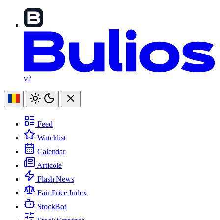
v2
Feed
Watchlist
Calendar
Articole
Flash News
Fair Price Index
StockBot