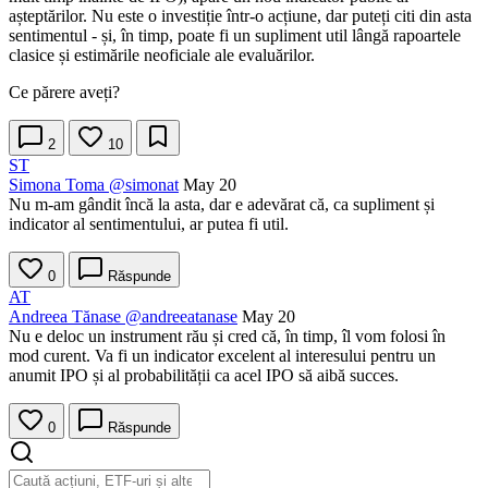
așteptărilor. Nu este o investiție într-o acțiune, dar puteți citi din asta
sentimentul - și, în timp, poate fi un supliment util lângă rapoartele
clasice și estimările neoficiale ale evaluărilor.
Ce părere aveți?
2
10
ST
Simona Toma
@simonat
May 20
Nu m-am gândit încă la asta, dar e adevărat că, ca supliment și
indicator al sentimentului, ar putea fi util.
0
Răspunde
AT
Andreea Tănase
@andreeatanase
May 20
Nu e deloc un instrument rău și cred că, în timp, îl vom folosi în
mod curent. Va fi un indicator excelent al interesului pentru un
anumit IPO și al probabilității ca acel IPO să aibă succes.
0
Răspunde