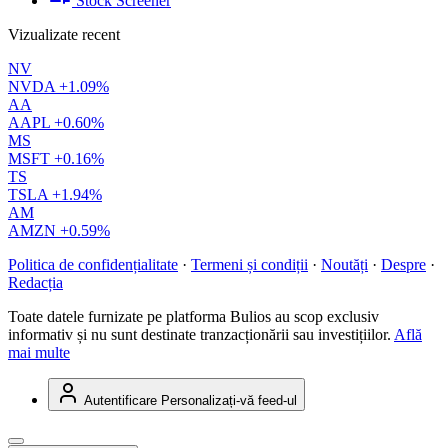
Stock Screener
Vizualizate recent
NV
NVDA
+1.09%
AA
AAPL
+0.60%
MS
MSFT
+0.16%
TS
TSLA
+1.94%
AM
AMZN
+0.59%
Politica de confidențialitate
·
Termeni și condiții
·
Noutăți
·
Despre
·
Redacția
Toate datele furnizate pe platforma Bulios au scop exclusiv
informativ și nu sunt destinate tranzacționării sau investițiilor.
Află
mai multe
Autentificare
Personalizați-vă feed-ul