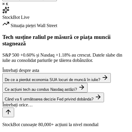
⌘
K
StockBot
Live
Situația pieței
Wall Street
Tech susține raliul pe măsură ce piața muncii
stagnează
S&P 500
+0.60%
și Nasdaq
+1.18%
au crescut. Datele slabe din
iulie au consolidat pariurile pe tăierea dobânzilor.
Întrebați despre asta
De ce a pierdut economia SUA locuri de muncă în iulie?
Ce acțiuni tech au condus Nasdaq astăzi?
Când va fi următoarea decizie Fed privind dobânda?
StockBot cunoaște 80,000+ acțiuni la nivel mondial