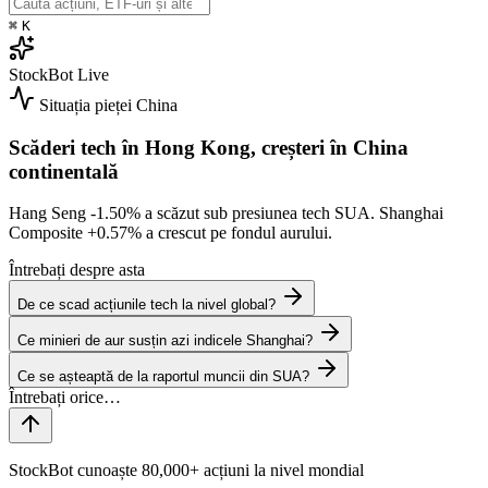
⌘
K
StockBot
Live
Situația pieței
China
Scăderi tech în Hong Kong, creșteri în China
continentală
Hang Seng
-1.50%
a scăzut sub presiunea tech SUA. Shanghai
Composite
+0.57%
a crescut pe fondul aurului.
Întrebați despre asta
De ce scad acțiunile tech la nivel global?
Ce minieri de aur susțin azi indicele Shanghai?
Ce se așteaptă de la raportul muncii din SUA?
StockBot cunoaște 80,000+ acțiuni la nivel mondial