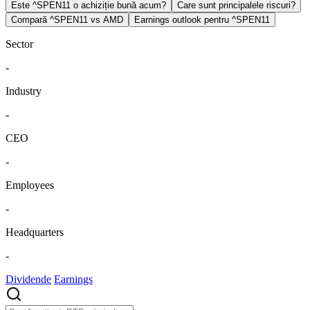
Este ^SPEN11 o achiziție bună acum?
Care sunt principalele riscuri?
Compară ^SPEN11 vs AMD
Earnings outlook pentru ^SPEN11
Sector
-
Industry
-
CEO
-
Employees
-
Headquarters
-
Dividende
Earnings