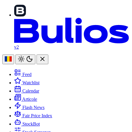
v2
Feed
Watchlist
Calendar
Articole
Flash News
Fair Price Index
StockBot