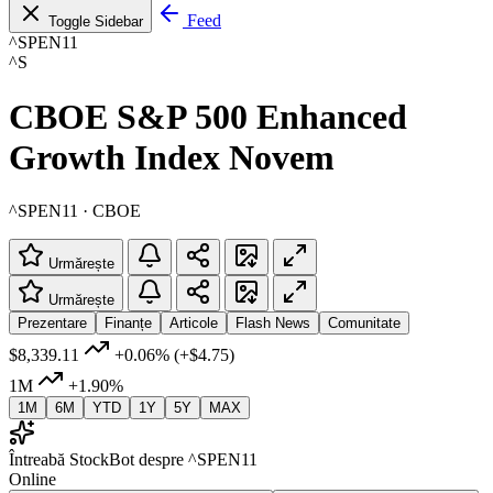
Feed
Toggle Sidebar
^SPEN11
^S
CBOE S&P 500 Enhanced
Growth Index Novem
^SPEN11 · CBOE
Urmărește
Urmărește
Prezentare
Finanțe
Articole
Flash News
Comunitate
$8,339.11
+0.06%
(+$4.75)
1M
+1.90%
1M
6M
YTD
1Y
5Y
MAX
Întreabă StockBot despre ^SPEN11
Online