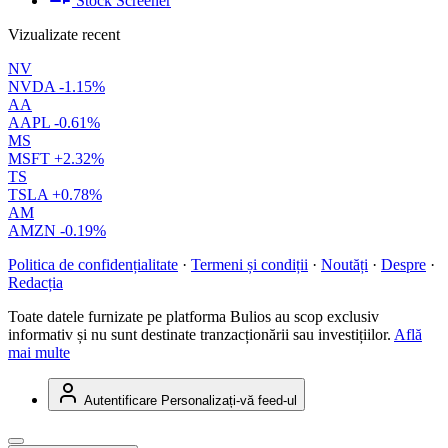
Stock Screener
Vizualizate recent
NV
NVDA
-1.15%
AA
AAPL
-0.61%
MS
MSFT
+2.32%
TS
TSLA
+0.78%
AM
AMZN
-0.19%
Politica de confidențialitate
·
Termeni și condiții
·
Noutăți
·
Despre
·
Redacția
Toate datele furnizate pe platforma Bulios au scop exclusiv
informativ și nu sunt destinate tranzacționării sau investițiilor.
Află
mai multe
Autentificare
Personalizați-vă feed-ul