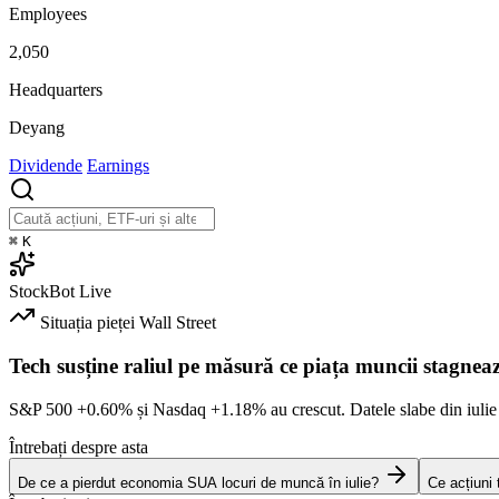
Employees
2,050
Headquarters
Deyang
Dividende
Earnings
⌘
K
StockBot
Live
Situația pieței
Wall Street
Tech susține raliul pe măsură ce piața muncii stagnea
S&P 500
+0.60%
și Nasdaq
+1.18%
au crescut. Datele slabe din iulie
Întrebați despre asta
De ce a pierdut economia SUA locuri de muncă în iulie?
Ce acțiuni