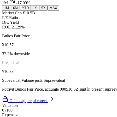
1M
-17.09%
1M
6M
YTD
1Y
5Y
MAX
Market Cap
¥10.5B
P/E Ratio
-
Div. Yield
-
ROE
21.29%
Bulios Fair Price
¥10.57
37.2% downside
Preț actual
¥16.83
Subevaluat
Valoare justă
Supraevaluat
Potrivit Bulios Fair Price, acțiunile 000510.SZ sunt în prezent supraeva
Deblocați prețul corect
Valuation
0
/100
Expensive