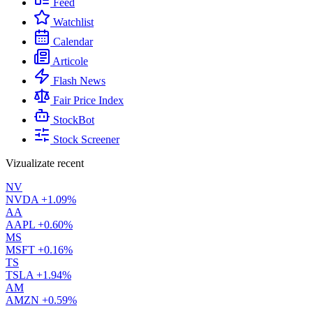
Feed
Watchlist
Calendar
Articole
Flash News
Fair Price Index
StockBot
Stock Screener
Vizualizate recent
NV
NVDA
+1.09%
AA
AAPL
+0.60%
MS
MSFT
+0.16%
TS
TSLA
+1.94%
AM
AMZN
+0.59%