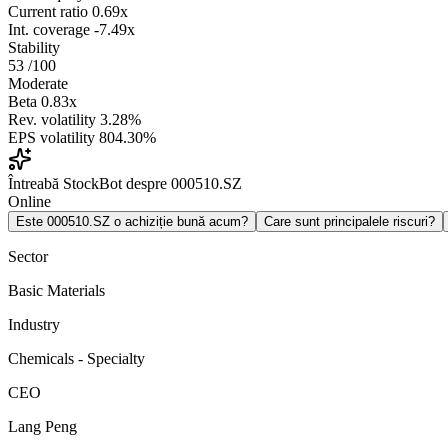
Current ratio
0.69x
Int. coverage
-7.49x
Stability
53
/100
Moderate
Beta
0.83x
Rev. volatility
3.28%
EPS volatility
804.30%
Întreabă StockBot despre 000510.SZ
Online
Este 000510.SZ o achiziție bună acum?
Care sunt principalele riscuri?
Sector
Basic Materials
Industry
Chemicals - Specialty
CEO
Lang Peng