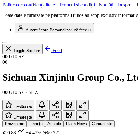
Politica de confidențialitate
·
Termeni și condiții
·
Noutăți
·
Despre
·
R
Toate datele furnizate pe platforma Bulios au scop exclusiv informativ ș
Autentificare
Personalizați-vă feed-ul
Feed
Toggle Sidebar
000510.SZ
00
Sichuan Xinjinlu Group Co., Lt
000510.SZ · SHZ
Urmărește
Urmărește
Prezentare
Finanțe
Articole
Flash News
Comunitate
¥16.83
+4.47%
(+¥0.72)