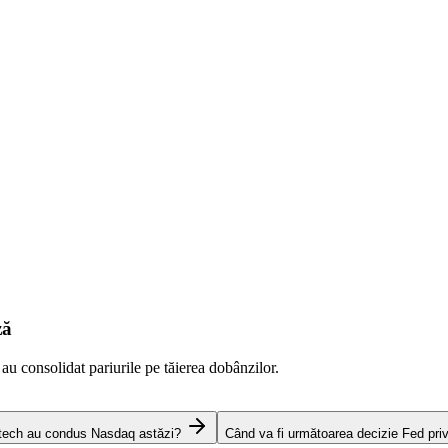
ză
 au consolidat pariurile pe tăierea dobânzilor.
 tech au condus Nasdaq astăzi?
Când va fi următoarea decizie Fed pri