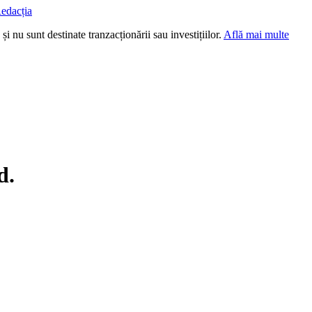
edacția
i nu sunt destinate tranzacționării sau investițiilor.
Află mai multe
d.