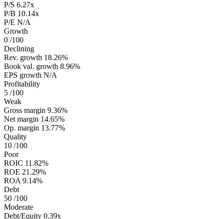
P/S
6.27x
P/B
10.14x
P/E
N/A
Growth
0
/100
Declining
Rev. growth
18.26%
Book val. growth
8.96%
EPS growth
N/A
Profitability
5
/100
Weak
Gross margin
9.36%
Net margin
14.65%
Op. margin
13.77%
Quality
10
/100
Poor
ROIC
11.82%
ROE
21.29%
ROA
9.14%
Debt
50
/100
Moderate
Debt/Equity
0.39x