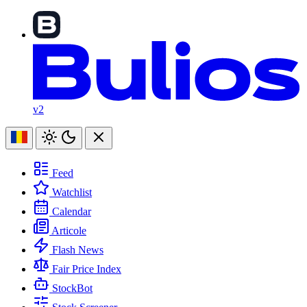
v2
Feed
Watchlist
Calendar
Articole
Flash News
Fair Price Index
StockBot