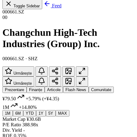
Feed
Toggle Sidebar
000661.SZ
00
Changchun High-Tech
Industries (Group) Inc.
000661.SZ · SHZ
Urmărește
Urmărește
Prezentare
Finanțe
Articole
Flash News
Comunitate
¥79.50
+5.79%
(+¥4.35)
1M
+14.80%
1M
6M
YTD
1Y
5Y
MAX
Market Cap
¥30.6B
P/E Ratio
388.98x
Div. Yield
-
ROE
0.35%