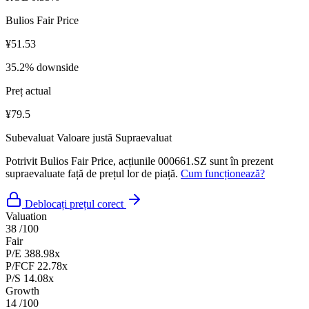
Bulios Fair Price
¥51.53
35.2% downside
Preț actual
¥79.5
Subevaluat
Valoare justă
Supraevaluat
Potrivit Bulios Fair Price, acțiunile 000661.SZ sunt în prezent
supraevaluate față de prețul lor de piață.
Cum funcționează?
Deblocați prețul corect
Valuation
38
/100
Fair
P/E
388.98x
P/FCF
22.78x
P/S
14.08x
Growth
14
/100