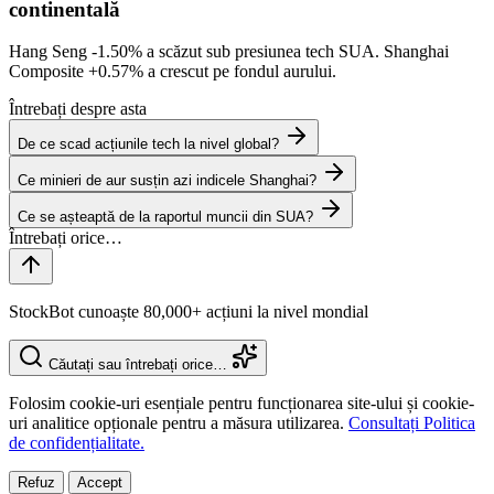
continentală
Hang Seng
-1.50%
a scăzut sub presiunea tech SUA. Shanghai
Composite
+0.57%
a crescut pe fondul aurului.
Întrebați despre asta
De ce scad acțiunile tech la nivel global?
Ce minieri de aur susțin azi indicele Shanghai?
Ce se așteaptă de la raportul muncii din SUA?
StockBot cunoaște 80,000+ acțiuni la nivel mondial
Căutați sau întrebați orice…
Folosim cookie-uri esențiale pentru funcționarea site-ului și cookie-
uri analitice opționale pentru a măsura utilizarea.
Consultați Politica
de confidențialitate.
Refuz
Accept