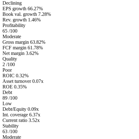
Declining
EPS growth
66.27%
Book val. growth
7.28%
Rev. growth
1.46%
Profitability
65
/100
Moderate
Gross margin
63.82%
FCF margin
61.78%
Net margin
3.62%
Quality
2
/100
Poor
ROIC
0.32%
Asset turnover
0.07x
ROE
0.35%
Debt
89
/100
Low
Debt/Equity
0.09x
Int. coverage
6.37x
Current ratio
3.52x
Stability
63
/100
Moderate