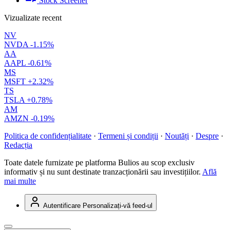
Stock Screener
Vizualizate recent
NV
NVDA
-1.15%
AA
AAPL
-0.61%
MS
MSFT
+2.32%
TS
TSLA
+0.78%
AM
AMZN
-0.19%
Politica de confidențialitate
·
Termeni și condiții
·
Noutăți
·
Despre
·
Redacția
Toate datele furnizate pe platforma Bulios au scop exclusiv
informativ și nu sunt destinate tranzacționării sau investițiilor.
Află
mai multe
Autentificare
Personalizați-vă feed-ul