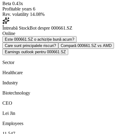
Beta
0.43x
Profitable years
6
Rev. volatility
14.08%
Întreabă StockBot despre 000661.SZ
Online
Este 000661.SZ o achiziție bună acum?
Care sunt principalele riscuri?
Compară 000661.SZ vs AMD
Earnings outlook pentru 000661.SZ
Sector
Healthcare
Industry
Biotechnology
CEO
Lei Jin
Employees
11,547