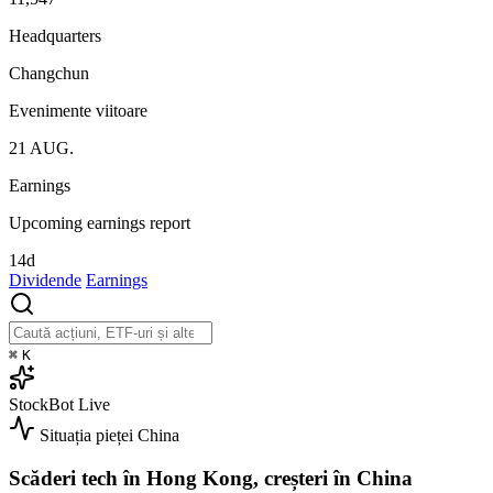
Headquarters
Changchun
Evenimente viitoare
21
AUG.
Earnings
Upcoming earnings report
14d
Dividende
Earnings
⌘
K
StockBot
Live
Situația pieței
China
Scăderi tech în Hong Kong, creșteri în China