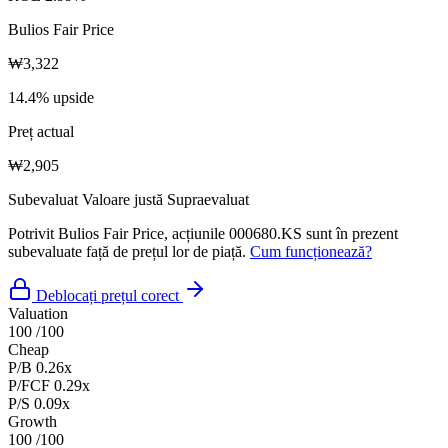
Bulios Fair Price
₩3,322
14.4% upside
Preț actual
₩2,905
Subevaluat
Valoare justă
Supraevaluat
Potrivit Bulios Fair Price, acțiunile 000680.KS sunt în prezent
subevaluate față de prețul lor de piață.
Cum funcționează?
Deblocați prețul corect
Valuation
100
/100
Cheap
P/B
0.26x
P/FCF
0.29x
P/S
0.09x
Growth
100
/100