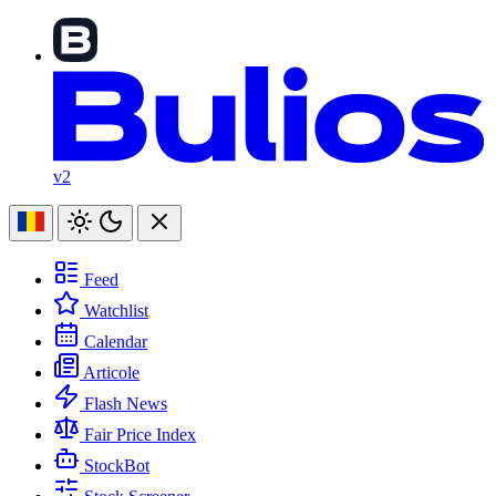
v2
Feed
Watchlist
Calendar
Articole
Flash News
Fair Price Index
StockBot