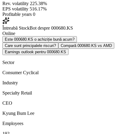
Rev. volatility
225.38%
EPS volatility
516.17%
Profitable years
0
Întreabă StockBot despre 000680.KS
Online
Este 000680.KS o achiziție bună acum?
Care sunt principalele riscuri?
Compară 000680.KS vs AMD
Earnings outlook pentru 000680.KS
Sector
Consumer Cyclical
Industry
Specialty Retail
CEO
Kyung Bum Lee
Employees
192