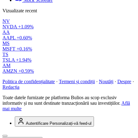
Stock Screener
Vizualizate recent
NV
NVDA
+1.09%
AA
AAPL
+0.60%
MS
MSFT
+0.16%
TS
TSLA
+1.94%
AM
AMZN
+0.59%
Politica de confidențialitate
·
Termeni și condiții
·
Noutăți
·
Despre
·
Redacția
Toate datele furnizate pe platforma Bulios au scop exclusiv
informativ și nu sunt destinate tranzacționării sau investițiilor.
Află
mai multe
Autentificare
Personalizați-vă feed-ul