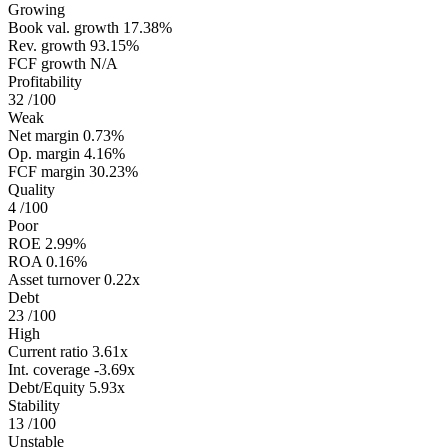
Growing
Book val. growth
17.38%
Rev. growth
93.15%
FCF growth
N/A
Profitability
32
/100
Weak
Net margin
0.73%
Op. margin
4.16%
FCF margin
30.23%
Quality
4
/100
Poor
ROE
2.99%
ROA
0.16%
Asset turnover
0.22x
Debt
23
/100
High
Current ratio
3.61x
Int. coverage
-3.69x
Debt/Equity
5.93x
Stability
13
/100
Unstable