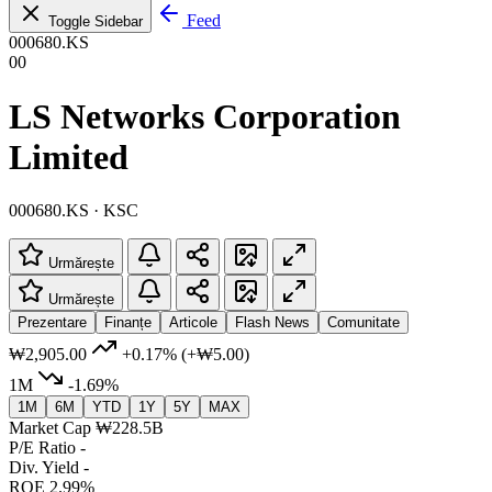
Feed
Toggle Sidebar
000680.KS
00
LS Networks Corporation
Limited
000680.KS · KSC
Urmărește
Urmărește
Prezentare
Finanțe
Articole
Flash News
Comunitate
₩2,905.00
+0.17%
(+₩5.00)
1M
-1.69%
1M
6M
YTD
1Y
5Y
MAX
Market Cap
₩228.5B
P/E Ratio
-
Div. Yield
-
ROE
2.99%