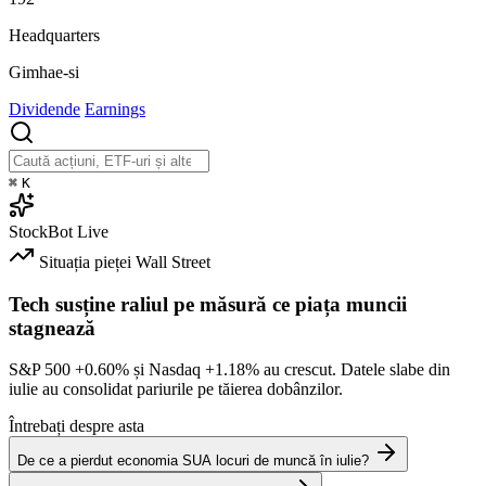
Headquarters
Gimhae-si
Dividende
Earnings
⌘
K
StockBot
Live
Situația pieței
Wall Street
Tech susține raliul pe măsură ce piața muncii
stagnează
S&P 500
+0.60%
și Nasdaq
+1.18%
au crescut. Datele slabe din
iulie au consolidat pariurile pe tăierea dobânzilor.
Întrebați despre asta
De ce a pierdut economia SUA locuri de muncă în iulie?