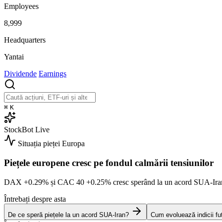
Employees
8,999
Headquarters
Yantai
Dividende
Earnings
⌘
K
StockBot
Live
Situația pieței
Europa
Piețele europene cresc pe fondul calmării tensiunilor
DAX
+0.29%
și CAC 40
+0.25%
cresc sperând la un acord SUA-Ir
Întrebați despre asta
De ce speră piețele la un acord SUA-Iran?
Cum evoluează indicii fu