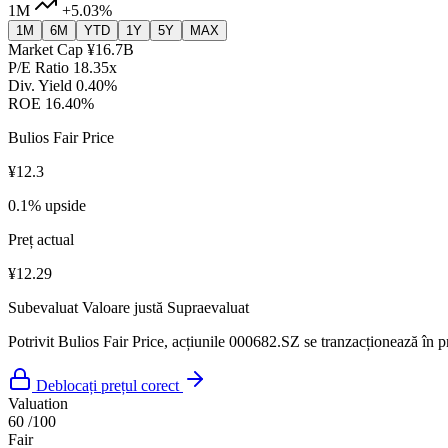
1M
+5.03%
1M
6M
YTD
1Y
5Y
MAX
Market Cap
¥16.7B
P/E Ratio
18.35x
Div. Yield
0.40%
ROE
16.40%
Bulios Fair Price
¥12.3
0.1% upside
Preț actual
¥12.29
Subevaluat
Valoare justă
Supraevaluat
Potrivit Bulios Fair Price, acțiunile 000682.SZ se tranzacționează în p
Deblocați prețul corect
Valuation
60
/100
Fair