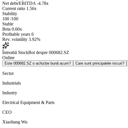
Net debt/EBITDA
-4.78x
Current ratio
1.56x
Stability
100
/100
Stable
Beta
0.60x
Profitable years
6
Rev. volatility
3.92%
Întreabă StockBot despre 000682.SZ
Online
Este 000682.SZ o achiziție bună acum?
Care sunt principalele riscuri?
Sector
Industrials
Industry
Electrical Equipment & Parts
CEO
Xiaoliang Wu