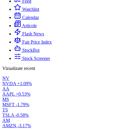
Feed
Watchlist
Calendar
Articole
Flash News
Fair Price Index
StockBot
Stock Screener
Vizualizate recent
NV
NVDA
+1.09%
AA
AAPL
+0.53%
MS
MSFT
-1.79%
TS
TSLA
-0.58%
AM
AMZN
-3.17%