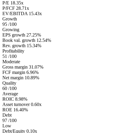
P/E
18.35x
P/FCF
28.71x
EV/EBITDA
15.43x
Growth
95
/100
Growing
EPS growth
27.25%
Book val. growth
12.54%
Rev. growth
15.34%
Profitability
51
/100
Moderate
Gross margin
31.07%
FCF margin
6.96%
Net margin
10.89%
Quality
60
/100
Average
ROIC
8.98%
Asset turnover
0.60x
ROE
16.40%
Debt
97
/100
Low
Debt/Equity
0.10x