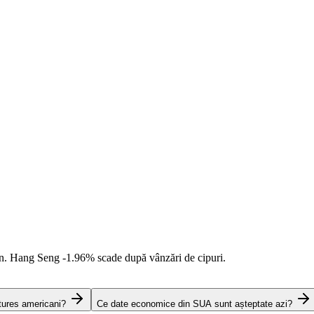
an. Hang Seng
-1.96%
scade după vânzări de cipuri.
tures americani?
Ce date economice din SUA sunt așteptate azi?