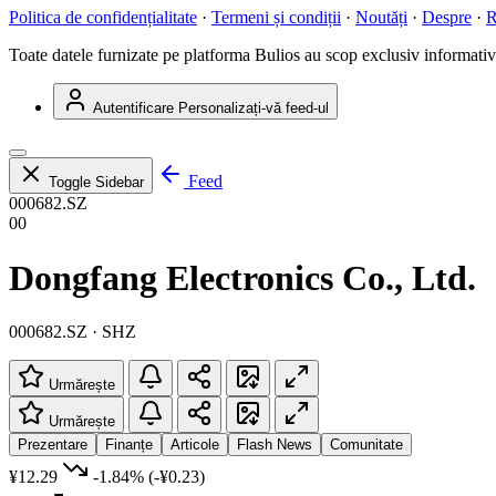
Politica de confidențialitate
·
Termeni și condiții
·
Noutăți
·
Despre
·
R
Toate datele furnizate pe platforma Bulios au scop exclusiv informativ ș
Autentificare
Personalizați-vă feed-ul
Feed
Toggle Sidebar
000682.SZ
00
Dongfang Electronics Co., Ltd.
000682.SZ · SHZ
Urmărește
Urmărește
Prezentare
Finanțe
Articole
Flash News
Comunitate
¥12.29
-1.84%
(-¥0.23)