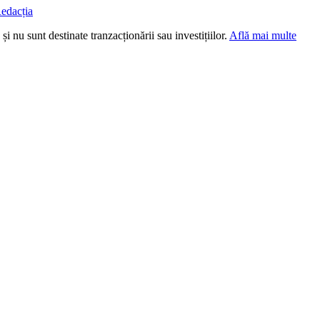
edacția
i nu sunt destinate tranzacționării sau investițiilor.
Află mai multe