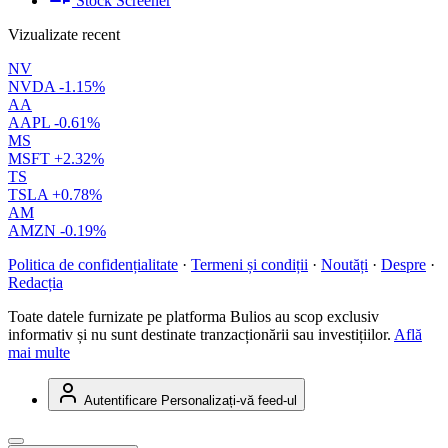
Stock Screener
Vizualizate recent
NV
NVDA
-1.15%
AA
AAPL
-0.61%
MS
MSFT
+2.32%
TS
TSLA
+0.78%
AM
AMZN
-0.19%
Politica de confidențialitate
·
Termeni și condiții
·
Noutăți
·
Despre
·
Redacția
Toate datele furnizate pe platforma Bulios au scop exclusiv
informativ și nu sunt destinate tranzacționării sau investițiilor.
Află
mai multe
Autentificare
Personalizați-vă feed-ul