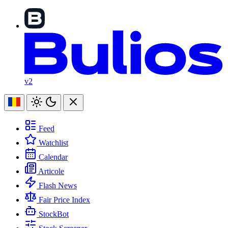
v2
Feed
Watchlist
Calendar
Articole
Flash News
Fair Price Index
StockBot