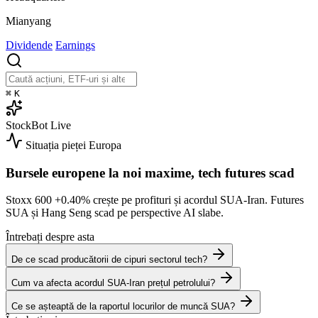
Mianyang
Dividende
Earnings
⌘
K
StockBot
Live
Situația pieței
Europa
Bursele europene la noi maxime, tech futures scad
Stoxx 600
+0.40%
crește pe profituri și acordul SUA-Iran. Futures
SUA și Hang Seng scad pe perspective AI slabe.
Întrebați despre asta
De ce scad producătorii de cipuri sectorul tech?
Cum va afecta acordul SUA-Iran prețul petrolului?
Ce se așteaptă de la raportul locurilor de muncă SUA?