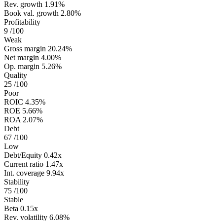
Rev. growth
1.91%
Book val. growth
2.80%
Profitability
9
/100
Weak
Gross margin
20.24%
Net margin
4.00%
Op. margin
5.26%
Quality
25
/100
Poor
ROIC
4.35%
ROE
5.66%
ROA
2.07%
Debt
67
/100
Low
Debt/Equity
0.42x
Current ratio
1.47x
Int. coverage
9.94x
Stability
75
/100
Stable
Beta
0.15x
Rev. volatility
6.08%