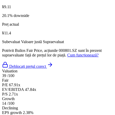
¥9.11
20.1% downside
Preț actual
¥11.4
Subevaluat
Valoare justă
Supraevaluat
Potrivit Bulios Fair Price, acțiunile 000801.SZ sunt în prezent
supraevaluate față de prețul lor de piață.
Cum funcționează?
Deblocați prețul corect
Valuation
39
/100
Fair
P/E
67.91x
EV/EBITDA
47.84x
P/S
2.71x
Growth
14
/100
Declining
EPS growth
2.38%