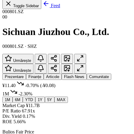
Feed
Toggle Sidebar
000801.SZ
00
Sichuan Jiuzhou Co., Ltd.
000801.SZ · SHZ
Urmărește
Urmărește
Prezentare
Finanțe
Articole
Flash News
Comunitate
¥11.40
-0.70%
(-¥0.08)
1M
-2.30%
1M
6M
YTD
1Y
5Y
MAX
Market Cap
¥11.7B
P/E Ratio
67.91x
Div. Yield
0.17%
ROE
5.66%
Bulios Fair Price