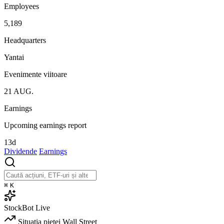
Employees
5,189
Headquarters
Yantai
Evenimente viitoare
21
AUG.
Earnings
Upcoming earnings report
13d
Dividende
Earnings
⌘
K
StockBot
Live
Situația pieței
Wall Street