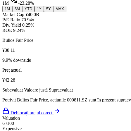
1M
-23.28%
1M
6M
YTD
1Y
5Y
MAX
Market Cap
¥40.0B
P/E Ratio
70.94x
Div. Yield
0.25%
ROE
9.24%
Bulios Fair Price
¥38.11
9.9% downside
Preț actual
¥42.28
Subevaluat
Valoare justă
Supraevaluat
Potrivit Bulios Fair Price, acțiunile 000811.SZ sunt în prezent supraeva
Deblocați prețul corect
Valuation
6
/100
Expensive