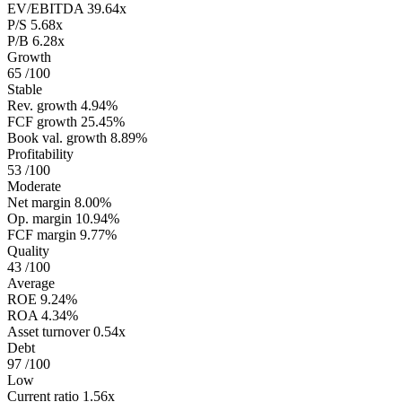
EV/EBITDA
39.64x
P/S
5.68x
P/B
6.28x
Growth
65
/100
Stable
Rev. growth
4.94%
FCF growth
25.45%
Book val. growth
8.89%
Profitability
53
/100
Moderate
Net margin
8.00%
Op. margin
10.94%
FCF margin
9.77%
Quality
43
/100
Average
ROE
9.24%
ROA
4.34%
Asset turnover
0.54x
Debt
97
/100
Low
Current ratio
1.56x