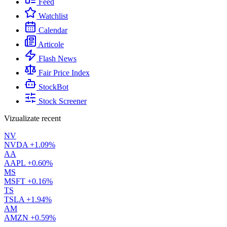
Feed
Watchlist
Calendar
Articole
Flash News
Fair Price Index
StockBot
Stock Screener
Vizualizate recent
NV
NVDA
+1.09%
AA
AAPL
+0.60%
MS
MSFT
+0.16%
TS
TSLA
+1.94%
AM
AMZN
+0.59%