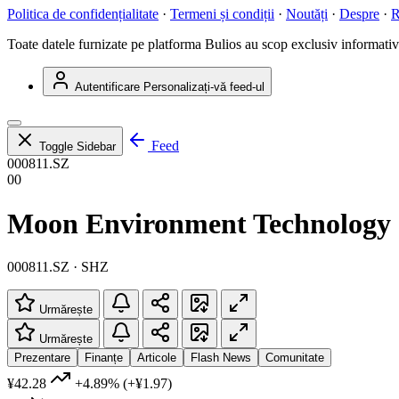
Politica de confidențialitate
·
Termeni și condiții
·
Noutăți
·
Despre
·
R
Toate datele furnizate pe platforma Bulios au scop exclusiv informativ ș
Autentificare
Personalizați-vă feed-ul
Feed
Toggle Sidebar
000811.SZ
00
Moon Environment Technology 
000811.SZ · SHZ
Urmărește
Urmărește
Prezentare
Finanțe
Articole
Flash News
Comunitate
¥42.28
+4.89%
(+¥1.97)