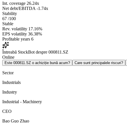
Int. coverage
26.24x
Net debt/EBITDA
-1.74x
Stability
67
/100
Stable
Rev. volatility
17.16%
EPS volatility
36.38%
Profitable years
6
Întreabă StockBot despre 000811.SZ
Online
Este 000811.SZ o achiziție bună acum?
Care sunt principalele riscuri?
Sector
Industrials
Industry
Industrial - Machinery
CEO
Bao Guo Zhao