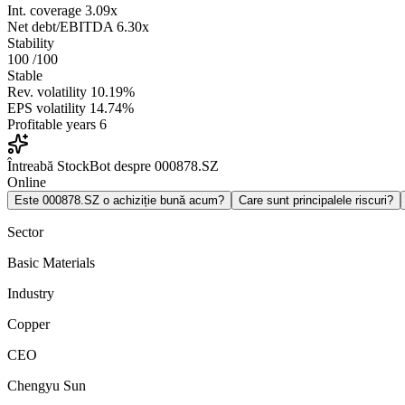
Int. coverage
3.09x
Net debt/EBITDA
6.30x
Stability
100
/100
Stable
Rev. volatility
10.19%
EPS volatility
14.74%
Profitable years
6
Întreabă StockBot despre 000878.SZ
Online
Este 000878.SZ o achiziție bună acum?
Care sunt principalele riscuri?
Sector
Basic Materials
Industry
Copper
CEO
Chengyu Sun