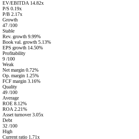
EV/EBITDA
14.82x
P/S
0.19x
P/B
2.17x
Growth
47
/100
Stable
Rev. growth
9.99%
Book val. growth
5.13%
EPS growth
14.50%
Profitability
9
/100
Weak
Net margin
0.72%
Op. margin
1.25%
FCF margin
3.16%
Quality
49
/100
Average
ROE
8.12%
ROA
2.21%
Asset turnover
3.05x
Debt
32
/100
High
Current ratio
1.71x