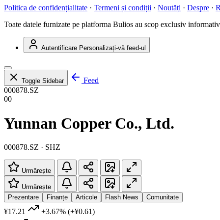
Politica de confidențialitate
·
Termeni și condiții
·
Noutăți
·
Despre
·
R
Toate datele furnizate pe platforma Bulios au scop exclusiv informativ ș
Autentificare
Personalizați-vă feed-ul
Feed
Toggle Sidebar
000878.SZ
00
Yunnan Copper Co., Ltd.
000878.SZ · SHZ
Urmărește
Urmărește
Prezentare
Finanțe
Articole
Flash News
Comunitate
¥17.21
+3.67%
(+¥0.61)