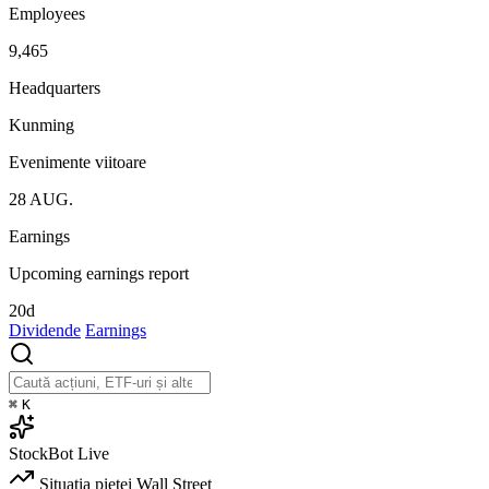
Employees
9,465
Headquarters
Kunming
Evenimente viitoare
28
AUG.
Earnings
Upcoming earnings report
20d
Dividende
Earnings
⌘
K
StockBot
Live
Situația pieței
Wall Street