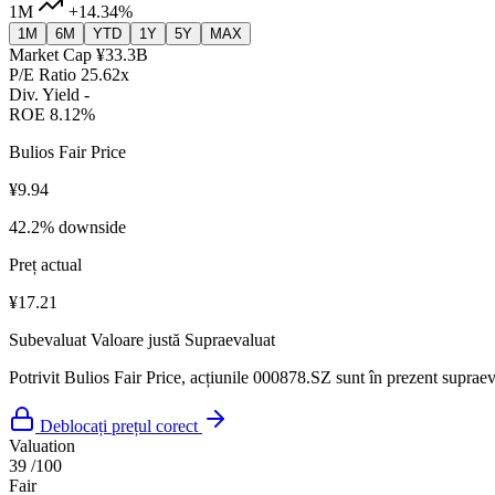
1M
+14.34%
1M
6M
YTD
1Y
5Y
MAX
Market Cap
¥33.3B
P/E Ratio
25.62x
Div. Yield
-
ROE
8.12%
Bulios Fair Price
¥9.94
42.2% downside
Preț actual
¥17.21
Subevaluat
Valoare justă
Supraevaluat
Potrivit Bulios Fair Price, acțiunile 000878.SZ sunt în prezent supraeva
Deblocați prețul corect
Valuation
39
/100
Fair