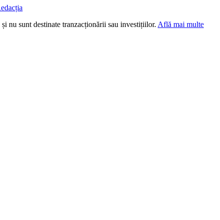
edacția
i nu sunt destinate tranzacționării sau investițiilor.
Află mai multe