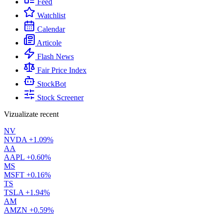
Feed
Watchlist
Calendar
Articole
Flash News
Fair Price Index
StockBot
Stock Screener
Vizualizate recent
NV
NVDA
+1.09%
AA
AAPL
+0.60%
MS
MSFT
+0.16%
TS
TSLA
+1.94%
AM
AMZN
+0.59%