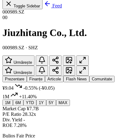
Feed
Toggle Sidebar
000989.SZ
00
Jiuzhitang Co., Ltd.
000989.SZ · SHZ
Urmărește
Urmărește
Prezentare
Finanțe
Articole
Flash News
Comunitate
¥9.04
-0.55%
(-¥0.05)
1M
+11.40%
1M
6M
YTD
1Y
5Y
MAX
Market Cap
¥7.7B
P/E Ratio
28.32x
Div. Yield
-
ROE
7.28%
Bulios Fair Price