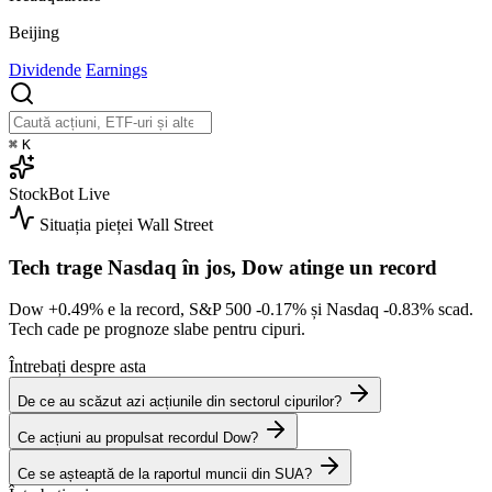
Beijing
Dividende
Earnings
⌘
K
StockBot
Live
Situația pieței
Wall Street
Tech trage Nasdaq în jos, Dow atinge un record
Dow
+0.49%
e la record, S&P 500
-0.17%
și Nasdaq
-0.83%
scad.
Tech cade pe prognoze slabe pentru cipuri.
Întrebați despre asta
De ce au scăzut azi acțiunile din sectorul cipurilor?
Ce acțiuni au propulsat recordul Dow?
Ce se așteaptă de la raportul muncii din SUA?