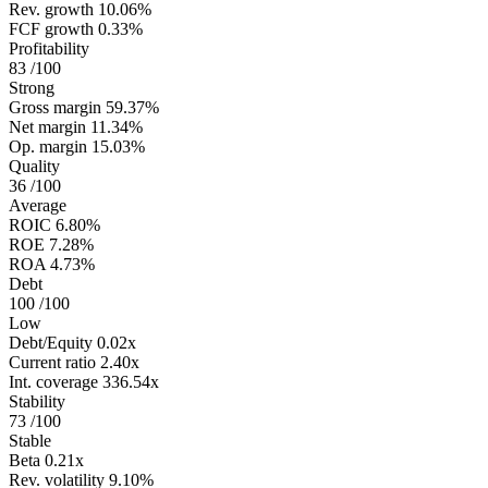
Rev. growth
10.06%
FCF growth
0.33%
Profitability
83
/100
Strong
Gross margin
59.37%
Net margin
11.34%
Op. margin
15.03%
Quality
36
/100
Average
ROIC
6.80%
ROE
7.28%
ROA
4.73%
Debt
100
/100
Low
Debt/Equity
0.02x
Current ratio
2.40x
Int. coverage
336.54x
Stability
73
/100
Stable
Beta
0.21x
Rev. volatility
9.10%