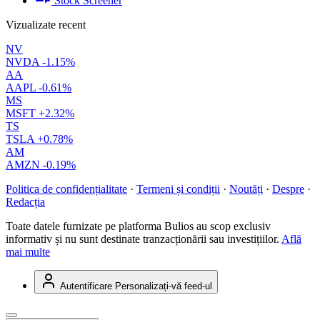
Stock Screener
Vizualizate recent
NV
NVDA
-1.15%
AA
AAPL
-0.61%
MS
MSFT
+2.32%
TS
TSLA
+0.78%
AM
AMZN
-0.19%
Politica de confidențialitate
·
Termeni și condiții
·
Noutăți
·
Despre
·
Redacția
Toate datele furnizate pe platforma Bulios au scop exclusiv
informativ și nu sunt destinate tranzacționării sau investițiilor.
Află
mai multe
Autentificare
Personalizați-vă feed-ul