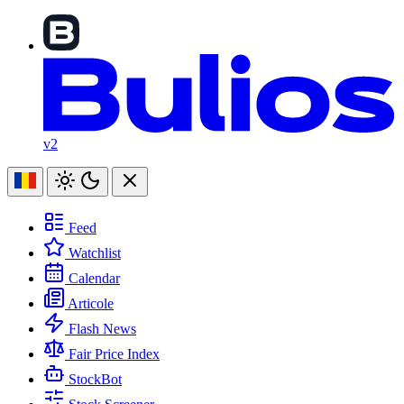
v2
Feed
Watchlist
Calendar
Articole
Flash News
Fair Price Index
StockBot