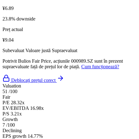
¥6.89
23.8% downside
Preț actual
¥9.04
Subevaluat
Valoare justă
Supraevaluat
Potrivit Bulios Fair Price, acțiunile 000989.SZ sunt în prezent
supraevaluate față de prețul lor de piață.
Cum funcționează?
Deblocați prețul corect
Valuation
51
/100
Fair
P/E
28.32x
EV/EBITDA
16.98x
P/S
3.21x
Growth
7
/100
Declining
EPS growth
14.77%