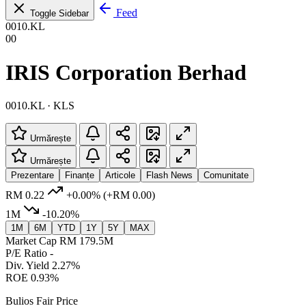
Feed
Toggle Sidebar
0010.KL
00
IRIS Corporation Berhad
0010.KL · KLS
Urmărește
Urmărește
Prezentare
Finanțe
Articole
Flash News
Comunitate
RM 0.22
+0.00%
(+RM 0.00)
1M
-10.20%
1M
6M
YTD
1Y
5Y
MAX
Market Cap
RM 179.5M
P/E Ratio
-
Div. Yield
2.27%
ROE
0.93%
Bulios Fair Price