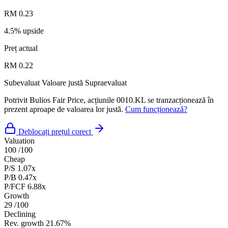
RM 0.23
4.5% upside
Preț actual
RM 0.22
Subevaluat
Valoare justă
Supraevaluat
Potrivit Bulios Fair Price, acțiunile 0010.KL se tranzacționează în
prezent aproape de valoarea lor justă.
Cum funcționează?
Deblocați prețul corect
Valuation
100
/100
Cheap
P/S
1.07x
P/B
0.47x
P/FCF
6.88x
Growth
29
/100
Declining
Rev. growth
21.67%