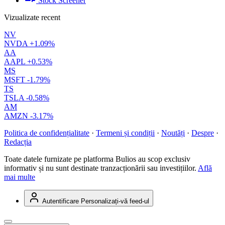
Stock Screener
Vizualizate recent
NV
NVDA
+1.09%
AA
AAPL
+0.53%
MS
MSFT
-1.79%
TS
TSLA
-0.58%
AM
AMZN
-3.17%
Politica de confidențialitate
·
Termeni și condiții
·
Noutăți
·
Despre
·
Redacția
Toate datele furnizate pe platforma Bulios au scop exclusiv
informativ și nu sunt destinate tranzacționării sau investițiilor.
Află
mai multe
Autentificare
Personalizați-vă feed-ul