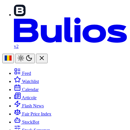
v2
Feed
Watchlist
Calendar
Articole
Flash News
Fair Price Index
StockBot