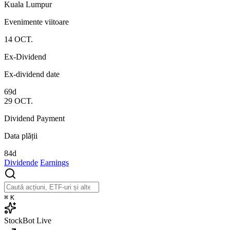
Kuala Lumpur
Evenimente viitoare
14
OCT.
Ex-Dividend
Ex-dividend date
69d
29
OCT.
Dividend Payment
Data plății
84d
Dividende
Earnings
⌘
K
StockBot
Live