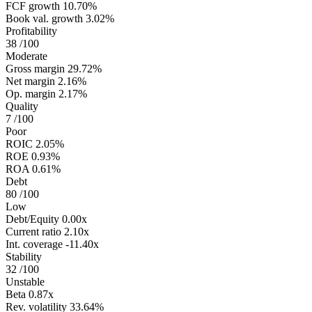
FCF growth
10.70%
Book val. growth
3.02%
Profitability
38
/100
Moderate
Gross margin
29.72%
Net margin
2.16%
Op. margin
2.17%
Quality
7
/100
Poor
ROIC
2.05%
ROE
0.93%
ROA
0.61%
Debt
80
/100
Low
Debt/Equity
0.00x
Current ratio
2.10x
Int. coverage
-11.40x
Stability
32
/100
Unstable
Beta
0.87x
Rev. volatility
33.64%