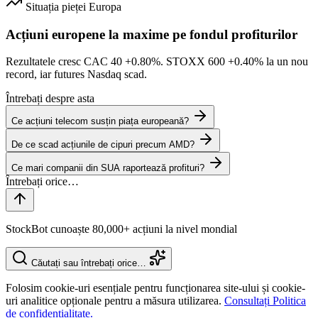
Situația pieței
Europa
Acțiuni europene la maxime pe fondul profiturilor
Rezultatele cresc CAC 40
+0.80%
. STOXX 600
+0.40%
la un nou
record, iar futures Nasdaq scad.
Întrebați despre asta
Ce acțiuni telecom susțin piața europeană?
De ce scad acțiunile de cipuri precum AMD?
Ce mari companii din SUA raportează profituri?
StockBot cunoaște 80,000+ acțiuni la nivel mondial
Căutați sau întrebați orice…
Folosim cookie-uri esențiale pentru funcționarea site-ului și cookie-
uri analitice opționale pentru a măsura utilizarea.
Consultați Politica
de confidențialitate.