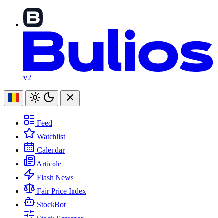
v2
Feed
Watchlist
Calendar
Articole
Flash News
Fair Price Index
StockBot