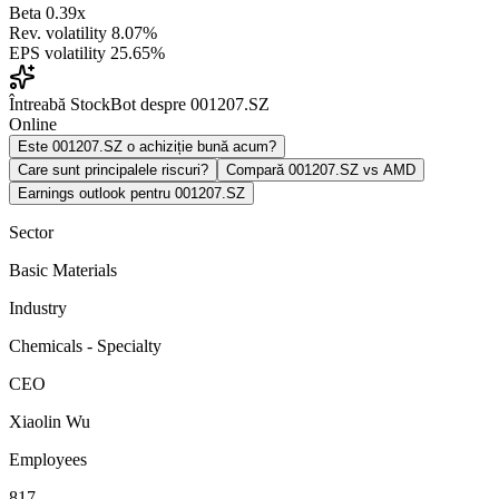
Beta
0.39x
Rev. volatility
8.07%
EPS volatility
25.65%
Întreabă StockBot despre 001207.SZ
Online
Este 001207.SZ o achiziție bună acum?
Care sunt principalele riscuri?
Compară 001207.SZ vs AMD
Earnings outlook pentru 001207.SZ
Sector
Basic Materials
Industry
Chemicals - Specialty
CEO
Xiaolin Wu
Employees
817