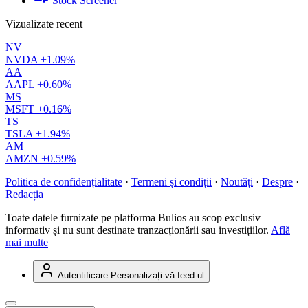
Stock Screener
Vizualizate recent
NV
NVDA
+1.09%
AA
AAPL
+0.60%
MS
MSFT
+0.16%
TS
TSLA
+1.94%
AM
AMZN
+0.59%
Politica de confidențialitate
·
Termeni și condiții
·
Noutăți
·
Despre
·
Redacția
Toate datele furnizate pe platforma Bulios au scop exclusiv
informativ și nu sunt destinate tranzacționării sau investițiilor.
Află
mai multe
Autentificare
Personalizați-vă feed-ul