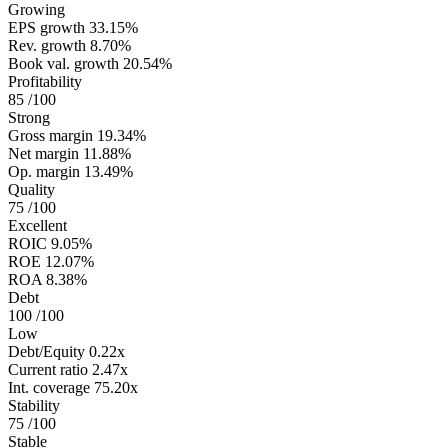
Growing
EPS growth
33.15%
Rev. growth
8.70%
Book val. growth
20.54%
Profitability
85
/100
Strong
Gross margin
19.34%
Net margin
11.88%
Op. margin
13.49%
Quality
75
/100
Excellent
ROIC
9.05%
ROE
12.07%
ROA
8.38%
Debt
100
/100
Low
Debt/Equity
0.22x
Current ratio
2.47x
Int. coverage
75.20x
Stability
75
/100
Stable