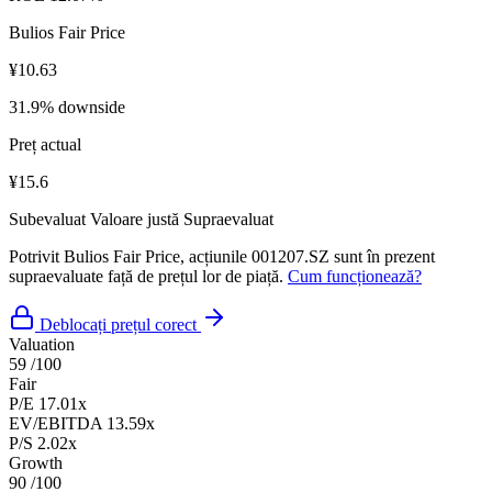
Bulios Fair Price
¥10.63
31.9% downside
Preț actual
¥15.6
Subevaluat
Valoare justă
Supraevaluat
Potrivit Bulios Fair Price, acțiunile 001207.SZ sunt în prezent
supraevaluate față de prețul lor de piață.
Cum funcționează?
Deblocați prețul corect
Valuation
59
/100
Fair
P/E
17.01x
EV/EBITDA
13.59x
P/S
2.02x
Growth
90
/100