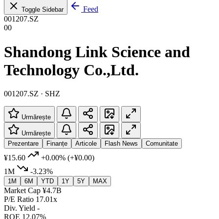
Feed
Toggle Sidebar
001207.SZ
00
Shandong Link Science and
Technology Co.,Ltd.
001207.SZ · SHZ
Urmărește
Urmărește
Prezentare
Finanțe
Articole
Flash News
Comunitate
¥15.60
+0.00%
(+¥0.00)
1M
-3.23%
1M
6M
YTD
1Y
5Y
MAX
Market Cap
¥4.7B
P/E Ratio
17.01x
Div. Yield
-
ROE
12.07%