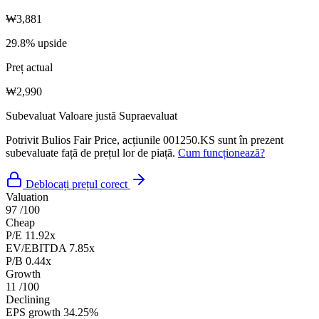
₩3,881
29.8% upside
Preț actual
₩2,990
Subevaluat
Valoare justă
Supraevaluat
Potrivit Bulios Fair Price, acțiunile 001250.KS sunt în prezent
subevaluate față de prețul lor de piață.
Cum funcționează?
Deblocați prețul corect
Valuation
97
/100
Cheap
P/E
11.92x
EV/EBITDA
7.85x
P/B
0.44x
Growth
11
/100
Declining
EPS growth
34.25%