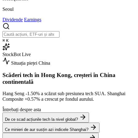
Seoul
Dividende
Earnings
⌘
K
StockBot
Live
Situația pieței
China
Scăderi tech în Hong Kong, creșteri în China
continentală
Hang Seng
-1.50%
a scăzut sub presiunea tech SUA. Shanghai
Composite
+0.57%
a crescut pe fondul aurului.
Întrebați despre asta
De ce scad acțiunile tech la nivel global?
Ce minieri de aur susțin azi indicele Shanghai?