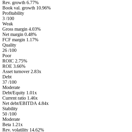
Rev. growth
6.77%
Book val. growth
10.96%
Profitability
3
/100
Weak
Gross margin
4.03%
Net margin
0.48%
FCF margin
1.17%
Quality
26
/100
Poor
ROIC
2.75%
ROE
3.66%
Asset turnover
2.83x
Debt
37
/100
Moderate
Debt/Equity
1.01x
Current ratio
1.46x
Net debt/EBITDA
4.84x
Stability
50
/100
Moderate
Beta
1.21x
Rev. volatility
14.62%