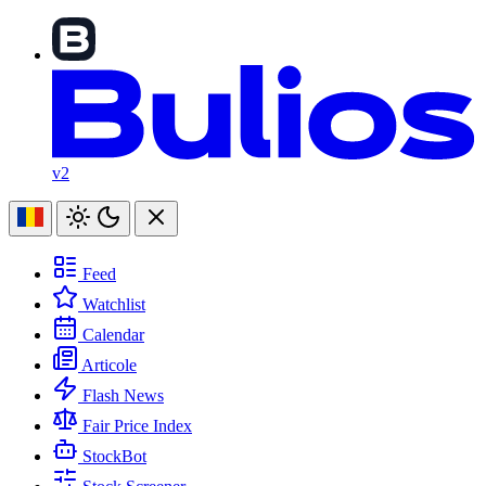
v2
Feed
Watchlist
Calendar
Articole
Flash News
Fair Price Index
StockBot