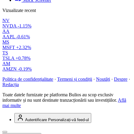
Stock Screener
Vizualizate recent
NV
NVDA
-1.15%
AA
AAPL
-0.61%
MS
MSFT
+2.32%
TS
TSLA
+0.78%
AM
AMZN
-0.19%
Politica de confidențialitate
·
Termeni și condiții
·
Noutăți
·
Despre
·
Redacția
Toate datele furnizate pe platforma Bulios au scop exclusiv
informativ și nu sunt destinate tranzacționării sau investițiilor.
Află
mai multe
Autentificare
Personalizați-vă feed-ul