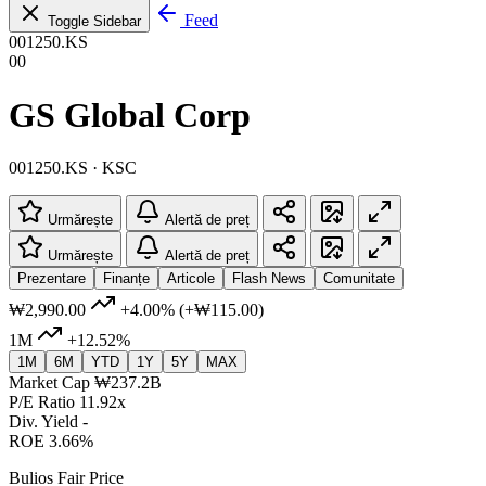
Feed
Toggle Sidebar
001250.KS
00
GS Global Corp
001250.KS · KSC
Urmărește
Alertă de preț
Urmărește
Alertă de preț
Prezentare
Finanțe
Articole
Flash News
Comunitate
₩2,990.00
+4.00%
(+₩115.00)
1M
+12.52%
1M
6M
YTD
1Y
5Y
MAX
Market Cap
₩237.2B
P/E Ratio
11.92x
Div. Yield
-
ROE
3.66%
Bulios Fair Price