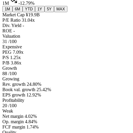
1M
-12.79%
1M
6M
YTD
1Y
5Y
MAX
Market Cap
¥19.9B
P/E Ratio
31.04x
Div. Yield
-
ROE
-
Valuation
31
/100
Expensive
PEG
7.09x
P/S
1.25x
P/B
3.86x
Growth
88
/100
Growing
Rev. growth
24.80%
Book val. growth
25.42%
EPS growth
12.92%
Profitability
20
/100
Weak
Net margin
4.02%
Op. margin
4.84%
FCF margin
1.74%
Quality