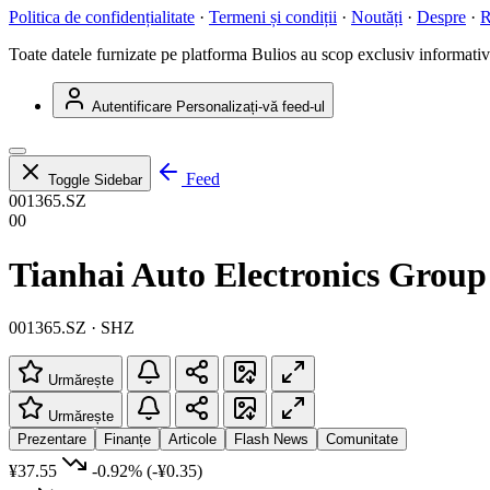
Politica de confidențialitate
·
Termeni și condiții
·
Noutăți
·
Despre
·
R
Toate datele furnizate pe platforma Bulios au scop exclusiv informativ ș
Autentificare
Personalizați-vă feed-ul
Feed
Toggle Sidebar
001365.SZ
00
Tianhai Auto Electronics Group
001365.SZ · SHZ
Urmărește
Urmărește
Prezentare
Finanțe
Articole
Flash News
Comunitate
¥37.55
-0.92%
(-¥0.35)