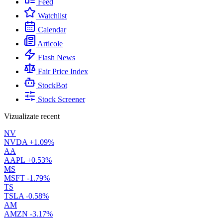
Feed
Watchlist
Calendar
Articole
Flash News
Fair Price Index
StockBot
Stock Screener
Vizualizate recent
NV
NVDA
+1.09%
AA
AAPL
+0.53%
MS
MSFT
-1.79%
TS
TSLA
-0.58%
AM
AMZN
-3.17%