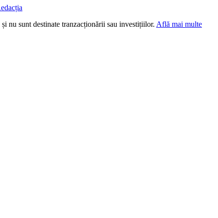
edacția
i nu sunt destinate tranzacționării sau investițiilor.
Află mai multe