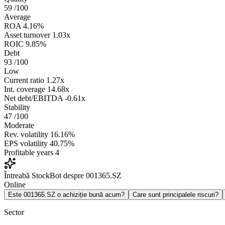
59
/100
Average
ROA
4.16%
Asset turnover
1.03x
ROIC
9.85%
Debt
93
/100
Low
Current ratio
1.27x
Int. coverage
14.68x
Net debt/EBITDA
-0.61x
Stability
47
/100
Moderate
Rev. volatility
16.16%
EPS volatility
40.75%
Profitable years
4
Întreabă StockBot despre 001365.SZ
Online
Este 001365.SZ o achiziție bună acum?
Care sunt principalele riscuri?
Sector