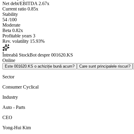
Net debt/EBITDA
2.67x
Current ratio
0.85x
Stability
54
/100
Moderate
Beta
0.82x
Profitable years
3
Rev. volatility
15.93%
Întreabă StockBot despre 001620.KS
Online
Este 001620.KS o achiziție bună acum?
Care sunt principalele riscuri?
Sector
Consumer Cyclical
Industry
Auto - Parts
CEO
Yong-Hui Kim