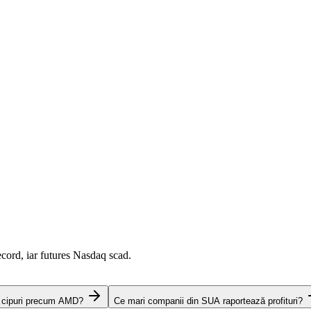
cord, iar futures Nasdaq scad.
e cipuri precum AMD?
Ce mari companii din SUA raportează profituri?