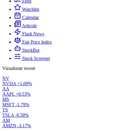
Feed
Watchlist
Calendar
Articole
Flash News
Fair Price Index
StockBot
Stock Screener
Vizualizate recent
NV
NVDA
+1.09%
AA
AAPL
+0.53%
MS
MSFT
-1.79%
TS
TSLA
-0.58%
AM
AMZN
-3.17%