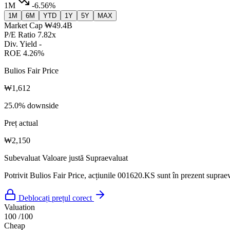
1M
-6.56%
1M
6M
YTD
1Y
5Y
MAX
Market Cap
₩49.4B
P/E Ratio
7.82x
Div. Yield
-
ROE
4.26%
Bulios Fair Price
₩1,612
25.0% downside
Preț actual
₩2,150
Subevaluat
Valoare justă
Supraevaluat
Potrivit Bulios Fair Price, acțiunile 001620.KS sunt în prezent supraev
Deblocați prețul corect
Valuation
100
/100
Cheap