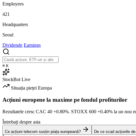
Employees
421
Headquarters
Seoul
Dividende
Earnings
⌘
K
StockBot
Live
Situația pieței
Europa
Acțiuni europene la maxime pe fondul profiturilor
Rezultatele cresc CAC 40
+0.80%
. STOXX 600
+0.40%
la un nou re
Întrebați despre asta
Ce acțiuni telecom susțin piața europeană?
De ce scad acțiunile d