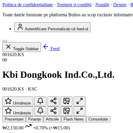
Politica de confidențialitate
·
Termeni și condiții
·
Noutăți
·
Despre
·
R
Toate datele furnizate pe platforma Bulios au scop exclusiv informativ ș
Autentificare
Personalizați-vă feed-ul
Feed
Toggle Sidebar
001620.KS
00
Kbi Dongkook Ind.Co.,Ltd.
001620.KS · KSC
Urmărește
Urmărește
Prezentare
Finanțe
Articole
Flash News
Comunitate
₩2,150.00
+0.70%
(+₩15.00)