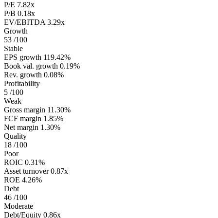
P/E
7.82x
P/B
0.18x
EV/EBITDA
3.29x
Growth
53
/100
Stable
EPS growth
119.42%
Book val. growth
0.19%
Rev. growth
0.08%
Profitability
5
/100
Weak
Gross margin
11.30%
FCF margin
1.85%
Net margin
1.30%
Quality
18
/100
Poor
ROIC
0.31%
Asset turnover
0.87x
ROE
4.26%
Debt
46
/100
Moderate
Debt/Equity
0.86x