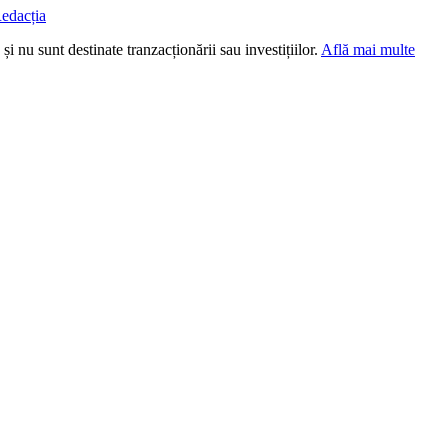
edacția
i nu sunt destinate tranzacționării sau investițiilor.
Află mai multe