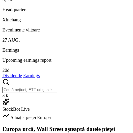
Headquarters
Xinchang
Evenimente viitoare
27
AUG.
Earnings
Upcoming earnings report
20d
Dividende
Earnings
⌘
K
StockBot
Live
Situația pieței
Europa
Europa urcă, Wall Street așteaptă datele pieței