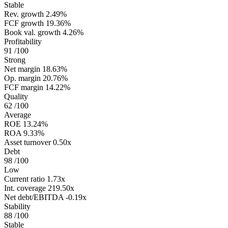
Stable
Rev. growth
2.49%
FCF growth
19.36%
Book val. growth
4.26%
Profitability
91
/100
Strong
Net margin
18.63%
Op. margin
20.76%
FCF margin
14.22%
Quality
62
/100
Average
ROE
13.24%
ROA
9.33%
Asset turnover
0.50x
Debt
98
/100
Low
Current ratio
1.73x
Int. coverage
219.50x
Net debt/EBITDA
-0.19x
Stability
88
/100
Stable