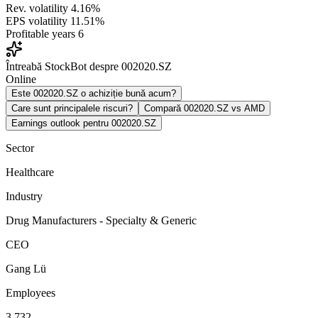
Rev. volatility
4.16%
EPS volatility
11.51%
Profitable years
6
Întreabă StockBot despre 002020.SZ
Online
Este 002020.SZ o achiziție bună acum?
Care sunt principalele riscuri?
Compară 002020.SZ vs AMD
Earnings outlook pentru 002020.SZ
Sector
Healthcare
Industry
Drug Manufacturers - Specialty & Generic
CEO
Gang Lü
Employees
3,732