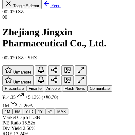
Feed
Toggle Sidebar
002020.SZ
00
Zhejiang Jingxin
Pharmaceutical Co., Ltd.
002020.SZ · SHZ
Urmărește
Urmărește
Prezentare
Finanțe
Articole
Flash News
Comunitate
¥14.35
+5.13%
(+¥0.70)
1M
-2.26%
1M
6M
YTD
1Y
5Y
MAX
Market Cap
¥11.8B
P/E Ratio
15.52x
Div. Yield
2.56%
ROE
13.24%