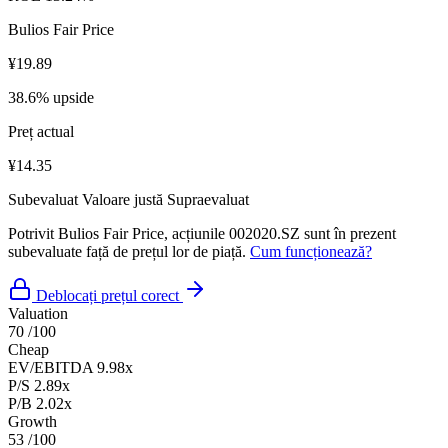
Bulios Fair Price
¥19.89
38.6% upside
Preț actual
¥14.35
Subevaluat
Valoare justă
Supraevaluat
Potrivit Bulios Fair Price, acțiunile 002020.SZ sunt în prezent
subevaluate față de prețul lor de piață.
Cum funcționează?
Deblocați prețul corect
Valuation
70
/100
Cheap
EV/EBITDA
9.98x
P/S
2.89x
P/B
2.02x
Growth
53
/100