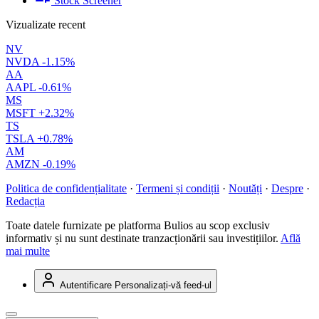
Stock Screener
Vizualizate recent
NV
NVDA
-1.15%
AA
AAPL
-0.61%
MS
MSFT
+2.32%
TS
TSLA
+0.78%
AM
AMZN
-0.19%
Politica de confidențialitate
·
Termeni și condiții
·
Noutăți
·
Despre
·
Redacția
Toate datele furnizate pe platforma Bulios au scop exclusiv
informativ și nu sunt destinate tranzacționării sau investițiilor.
Află
mai multe
Autentificare
Personalizați-vă feed-ul