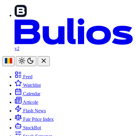
v2
Feed
Watchlist
Calendar
Articole
Flash News
Fair Price Index
StockBot