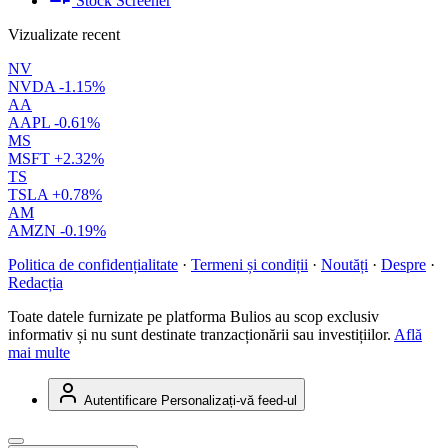
Stock Screener
Vizualizate recent
NV
NVDA
-1.15%
AA
AAPL
-0.61%
MS
MSFT
+2.32%
TS
TSLA
+0.78%
AM
AMZN
-0.19%
Politica de confidențialitate
·
Termeni și condiții
·
Noutăți
·
Despre
·
Redacția
Toate datele furnizate pe platforma Bulios au scop exclusiv
informativ și nu sunt destinate tranzacționării sau investițiilor.
Află
mai multe
Autentificare
Personalizați-vă feed-ul