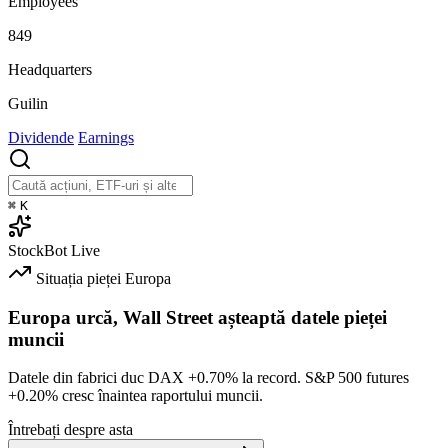
Employees
849
Headquarters
Guilin
Dividende
Earnings
⌘
K
StockBot
Live
Situația pieței
Europa
Europa urcă, Wall Street așteaptă datele pieței
muncii
Datele din fabrici duc DAX
+0.70%
la record. S&P 500 futures
+0.20%
cresc înaintea raportului muncii.
Întrebați despre asta