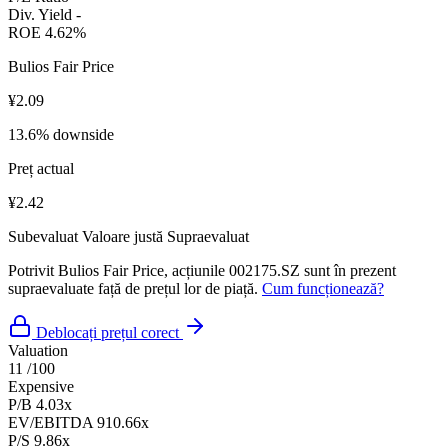
Div. Yield
-
ROE
4.62%
Bulios Fair Price
¥2.09
13.6% downside
Preț actual
¥2.42
Subevaluat
Valoare justă
Supraevaluat
Potrivit Bulios Fair Price, acțiunile 002175.SZ sunt în prezent
supraevaluate față de prețul lor de piață.
Cum funcționează?
Deblocați prețul corect
Valuation
11
/100
Expensive
P/B
4.03x
EV/EBITDA
910.66x
P/S
9.86x