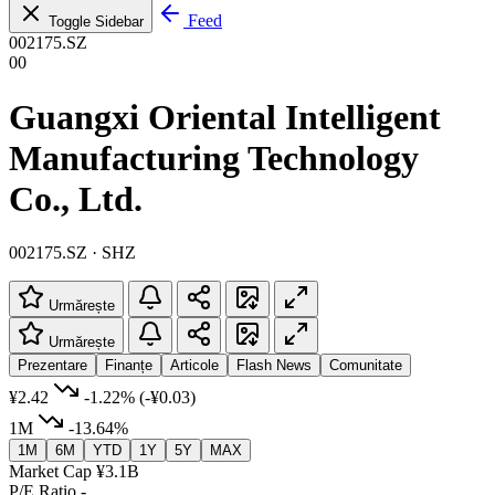
Feed
Toggle Sidebar
002175.SZ
00
Guangxi Oriental Intelligent
Manufacturing Technology
Co., Ltd.
002175.SZ · SHZ
Urmărește
Urmărește
Prezentare
Finanțe
Articole
Flash News
Comunitate
¥2.42
-1.22%
(-¥0.03)
1M
-13.64%
1M
6M
YTD
1Y
5Y
MAX
Market Cap
¥3.1B
P/E Ratio
-