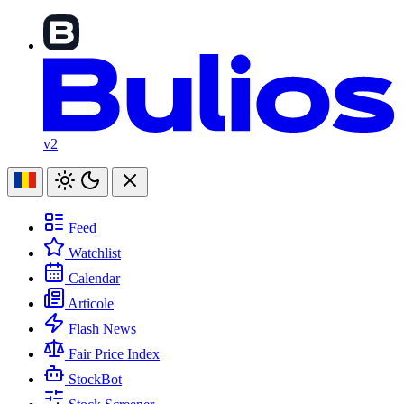
v2
Feed
Watchlist
Calendar
Articole
Flash News
Fair Price Index
StockBot