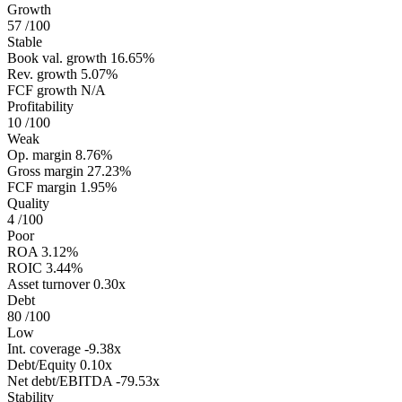
Growth
57
/100
Stable
Book val. growth
16.65%
Rev. growth
5.07%
FCF growth
N/A
Profitability
10
/100
Weak
Op. margin
8.76%
Gross margin
27.23%
FCF margin
1.95%
Quality
4
/100
Poor
ROA
3.12%
ROIC
3.44%
Asset turnover
0.30x
Debt
80
/100
Low
Int. coverage
-9.38x
Debt/Equity
0.10x
Net debt/EBITDA
-79.53x
Stability