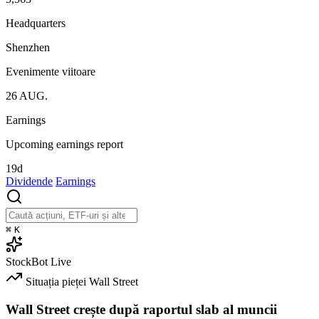
Headquarters
Shenzhen
Evenimente viitoare
26
AUG.
Earnings
Upcoming earnings report
19d
Dividende
Earnings
⌘
K
StockBot
Live
Situația pieței
Wall Street
Wall Street crește după raportul slab al muncii