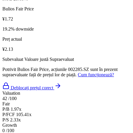
Bulios Fair Price
¥1.72
19.2% downside
Preț actual
¥2.13
Subevaluat
Valoare justă
Supraevaluat
Potrivit Bulios Fair Price, acțiunile 002285.SZ sunt în prezent
supraevaluate față de prețul lor de piață.
Cum funcționează?
Deblocați prețul corect
Valuation
42
/100
Fair
P/B
1.97x
P/FCF
105.41x
P/S
2.33x
Growth
0
/100