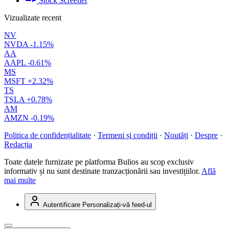
Stock Screener
Vizualizate recent
NV
NVDA
-1.15%
AA
AAPL
-0.61%
MS
MSFT
+2.32%
TS
TSLA
+0.78%
AM
AMZN
-0.19%
Politica de confidențialitate
·
Termeni și condiții
·
Noutăți
·
Despre
·
Redacția
Toate datele furnizate pe platforma Bulios au scop exclusiv
informativ și nu sunt destinate tranzacționării sau investițiilor.
Află
mai multe
Autentificare
Personalizați-vă feed-ul