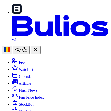
v2
Feed
Watchlist
Calendar
Articole
Flash News
Fair Price Index
StockBot