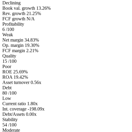
Declining
Book val. growth
13.26%
Rev. growth
21.25%
FCF growth
N/A
Profitability
6
/100
Weak
Net margin
34.83%
Op. margin
19.30%
FCF margin
2.21%
Quality
15
/100
Poor
ROE
25.69%
ROA
19.42%
Asset turnover
0.56x
Debt
80
/100
Low
Current ratio
1.80x
Int. coverage
-198.09x
Debt/Assets
0.00x
Stability
54
/100
Moderate