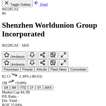
Feed
Toggle Sidebar
002285.SZ
00
Shenzhen Worldunion Group
Incorporated
002285.SZ · SHZ
Urmărește
Urmărește
Prezentare
Finanțe
Articole
Flash News
Comunitate
¥2.13
-1.39%
(-¥0.03)
1M
+9.09%
1M
6M
YTD
1Y
5Y
MAX
Market Cap
¥4.3B
P/E Ratio
-
Div. Yield
-
ROE
25.69%