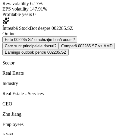
Rev. volatility
6.17%
EPS volatility
147.91%
Profitable years
0
Întreabă StockBot despre 002285.SZ
Online
Este 002285.SZ o achiziție bună acum?
Care sunt principalele riscuri?
Compară 002285.SZ vs AMD
Earnings outlook pentru 002285.SZ
Sector
Real Estate
Industry
Real Estate - Services
CEO
Zhu Jiang
Employees
5,563