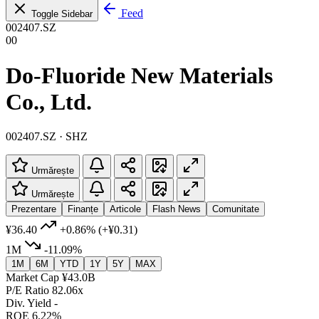
Feed
Toggle Sidebar
002407.SZ
00
Do-Fluoride New Materials
Co., Ltd.
002407.SZ · SHZ
Urmărește
Urmărește
Prezentare
Finanțe
Articole
Flash News
Comunitate
¥36.40
+0.86%
(+¥0.31)
1M
-11.09%
1M
6M
YTD
1Y
5Y
MAX
Market Cap
¥43.0B
P/E Ratio
82.06x
Div. Yield
-
ROE
6.22%