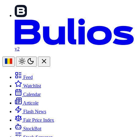
v2
Feed
Watchlist
Calendar
Articole
Flash News
Fair Price Index
StockBot