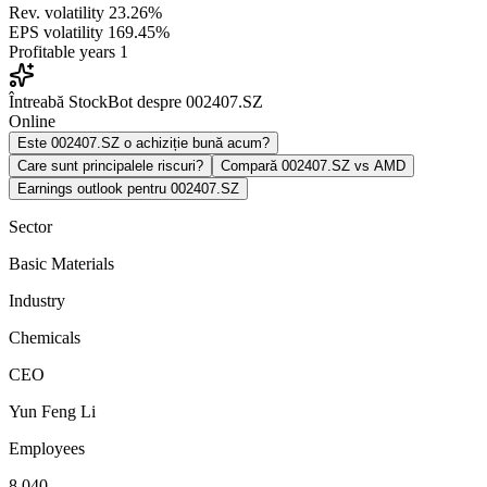
Rev. volatility
23.26%
EPS volatility
169.45%
Profitable years
1
Întreabă StockBot despre 002407.SZ
Online
Este 002407.SZ o achiziție bună acum?
Care sunt principalele riscuri?
Compară 002407.SZ vs AMD
Earnings outlook pentru 002407.SZ
Sector
Basic Materials
Industry
Chemicals
CEO
Yun Feng Li
Employees
8,040