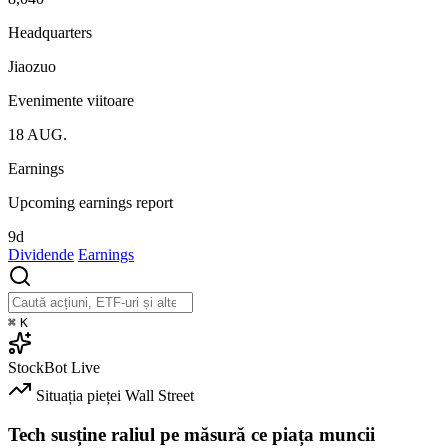
Headquarters
Jiaozuo
Evenimente viitoare
18
AUG.
Earnings
Upcoming earnings report
9d
Dividende
Earnings
⌘
K
StockBot
Live
Situația pieței
Wall Street
Tech susține raliul pe măsură ce piața muncii