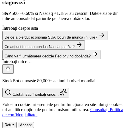
stagnează
S&P 500
+0.60%
și Nasdaq
+1.18%
au crescut. Datele slabe din
iulie au consolidat pariurile pe tăierea dobânzilor.
Întrebați despre asta
De ce a pierdut economia SUA locuri de muncă în iulie?
Ce acțiuni tech au condus Nasdaq astăzi?
Când va fi următoarea decizie Fed privind dobânda?
StockBot cunoaște 80,000+ acțiuni la nivel mondial
Căutați sau întrebați orice…
Folosim cookie-uri esențiale pentru funcționarea site-ului și cookie-
uri analitice opționale pentru a măsura utilizarea.
Consultați Politica
de confidențialitate.
Refuz
Accept