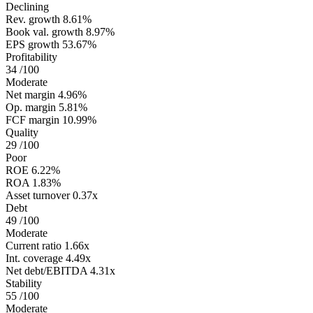
Declining
Rev. growth
8.61%
Book val. growth
8.97%
EPS growth
53.67%
Profitability
34
/100
Moderate
Net margin
4.96%
Op. margin
5.81%
FCF margin
10.99%
Quality
29
/100
Poor
ROE
6.22%
ROA
1.83%
Asset turnover
0.37x
Debt
49
/100
Moderate
Current ratio
1.66x
Int. coverage
4.49x
Net debt/EBITDA
4.31x
Stability
55
/100
Moderate