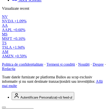
Stock Screener
Vizualizate recent
NV
NVDA
+1.09%
AA
AAPL
+0.60%
MS
MSFT
+0.16%
TS
TSLA
+1.94%
AM
AMZN
+0.59%
Politica de confidențialitate
·
Termeni și condiții
·
Noutăți
·
Despre
·
Redacția
Toate datele furnizate pe platforma Bulios au scop exclusiv
informativ și nu sunt destinate tranzacționării sau investițiilor.
Află
mai multe
Autentificare
Personalizați-vă feed-ul