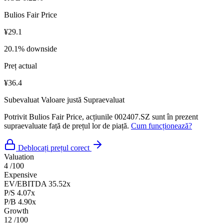
Bulios Fair Price
¥29.1
20.1% downside
Preț actual
¥36.4
Subevaluat
Valoare justă
Supraevaluat
Potrivit Bulios Fair Price, acțiunile 002407.SZ sunt în prezent
supraevaluate față de prețul lor de piață.
Cum funcționează?
Deblocați prețul corect
Valuation
4
/100
Expensive
EV/EBITDA
35.52x
P/S
4.07x
P/B
4.90x
Growth
12
/100