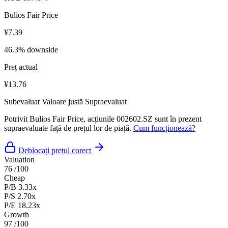
Bulios Fair Price
¥7.39
46.3% downside
Preț actual
¥13.76
Subevaluat
Valoare justă
Supraevaluat
Potrivit Bulios Fair Price, acțiunile 002602.SZ sunt în prezent
supraevaluate față de prețul lor de piață.
Cum funcționează?
Deblocați prețul corect
Valuation
76
/100
Cheap
P/B
3.33x
P/S
2.70x
P/E
18.23x
Growth
97
/100