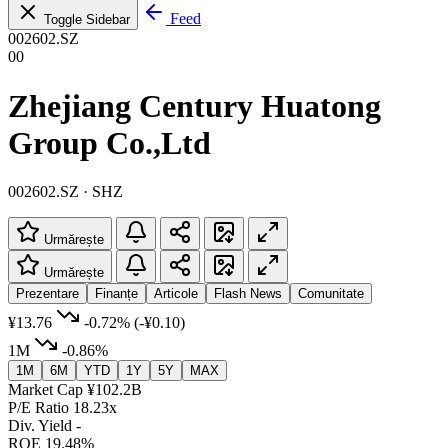
Feed
Toggle Sidebar
002602.SZ
00
Zhejiang Century Huatong
Group Co.,Ltd
002602.SZ · SHZ
Urmărește
Urmărește
Prezentare
Finanțe
Articole
Flash News
Comunitate
¥13.76
-0.72%
(-¥0.10)
1M
-0.86%
1M
6M
YTD
1Y
5Y
MAX
Market Cap
¥102.2B
P/E Ratio
18.23x
Div. Yield
-
ROE
19.48%