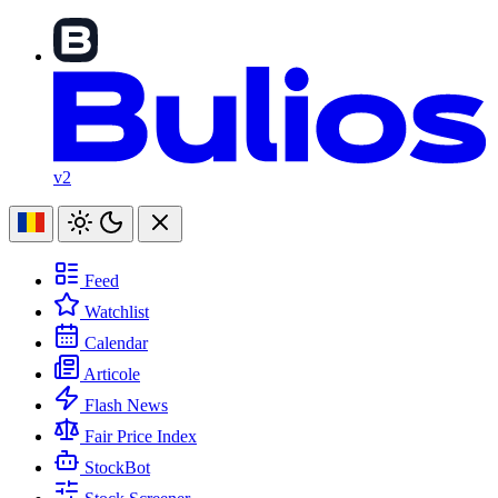
v2
Feed
Watchlist
Calendar
Articole
Flash News
Fair Price Index
StockBot