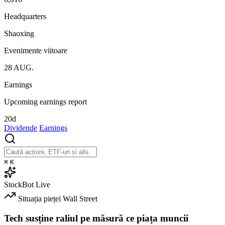
Headquarters
Shaoxing
Evenimente viitoare
28
AUG.
Earnings
Upcoming earnings report
20d
Dividende
Earnings
⌘
K
StockBot
Live
Situația pieței
Wall Street
Tech susține raliul pe măsură ce piața muncii