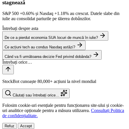
stagnează
S&P 500
+0.60%
și Nasdaq
+1.18%
au crescut. Datele slabe din
iulie au consolidat pariurile pe tăierea dobânzilor.
Întrebați despre asta
De ce a pierdut economia SUA locuri de muncă în iulie?
Ce acțiuni tech au condus Nasdaq astăzi?
Când va fi următoarea decizie Fed privind dobânda?
StockBot cunoaște 80,000+ acțiuni la nivel mondial
Căutați sau întrebați orice…
Folosim cookie-uri esențiale pentru funcționarea site-ului și cookie-
uri analitice opționale pentru a măsura utilizarea.
Consultați Politica
de confidențialitate.
Refuz
Accept