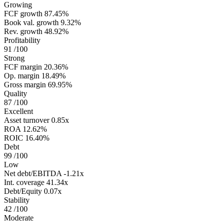
Growing
FCF growth
87.45%
Book val. growth
9.32%
Rev. growth
48.92%
Profitability
91
/100
Strong
FCF margin
20.36%
Op. margin
18.49%
Gross margin
69.95%
Quality
87
/100
Excellent
Asset turnover
0.85x
ROA
12.62%
ROIC
16.40%
Debt
99
/100
Low
Net debt/EBITDA
-1.21x
Int. coverage
41.34x
Debt/Equity
0.07x
Stability
42
/100
Moderate