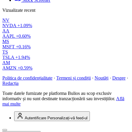
Stock Screener
Vizualizate recent
NV
NVDA
+1.09%
AA
AAPL
+0.60%
MS
MSFT
+0.16%
TS
TSLA
+1.94%
AM
AMZN
+0.59%
Politica de confidențialitate
·
Termeni și condiții
·
Noutăți
·
Despre
·
Redacția
Toate datele furnizate pe platforma Bulios au scop exclusiv
informativ și nu sunt destinate tranzacționării sau investițiilor.
Află
mai multe
Autentificare
Personalizați-vă feed-ul