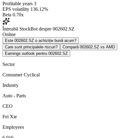
Profitable years
3
EPS volatility
136.12%
Beta
0.70x
Întreabă StockBot despre 002602.SZ
Online
Este 002602.SZ o achiziție bună acum?
Care sunt principalele riscuri?
Compară 002602.SZ vs AMD
Earnings outlook pentru 002602.SZ
Sector
Consumer Cyclical
Industry
Auto - Parts
CEO
Fei Xie
Employees
6,016