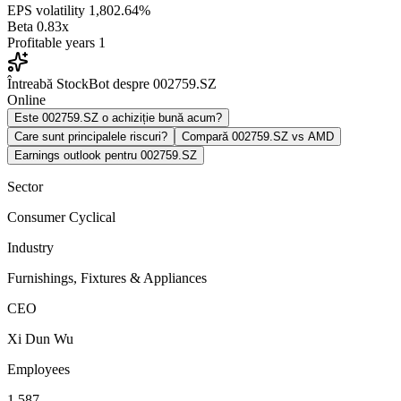
EPS volatility
1,802.64%
Beta
0.83x
Profitable years
1
Întreabă StockBot despre 002759.SZ
Online
Este 002759.SZ o achiziție bună acum?
Care sunt principalele riscuri?
Compară 002759.SZ vs AMD
Earnings outlook pentru 002759.SZ
Sector
Consumer Cyclical
Industry
Furnishings, Fixtures & Appliances
CEO
Xi Dun Wu
Employees
1,587