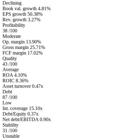
Declining
Book val. growth
4.81%
EPS growth
50.38%
Rev. growth
3.27%
Profitability
38
/100
Moderate
Op. margin
13.90%
Gross margin
25.71%
FCF margin
17.02%
Quality
43
/100
Average
ROA
4.10%
ROIC
8.36%
Asset turnover
0.47x
Debt
87
/100
Low
Int. coverage
15.10x
Debt/Equity
0.37x
Net debt/EBITDA
0.90x
Stability
31
/100
Unstable