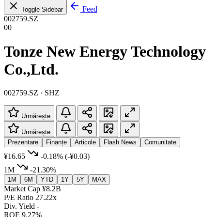
Feed
Toggle Sidebar
002759.SZ
00
Tonze New Energy Technology
Co.,Ltd.
002759.SZ · SHZ
Urmărește
Urmărește
Prezentare
Finanțe
Articole
Flash News
Comunitate
¥16.65
-0.18%
(-¥0.03)
1M
-21.30%
1M
6M
YTD
1Y
5Y
MAX
Market Cap
¥8.2B
P/E Ratio
27.22x
Div. Yield
-
ROE
9.27%