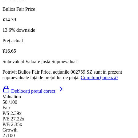
Bulios Fair Price
¥14.39
13.6% downside
Preț actual
¥16.65
Subevaluat
Valoare justă
Supraevaluat
Potrivit Bulios Fair Price, acțiunile 002759.SZ sunt în prezent
supraevaluate față de prețul lor de piață.
Cum funcționează?
Deblocați prețul corect
Valuation
50
/100
Fair
P/S
2.39x
P/E
27.22x
P/B
2.35x
Growth
2
/100