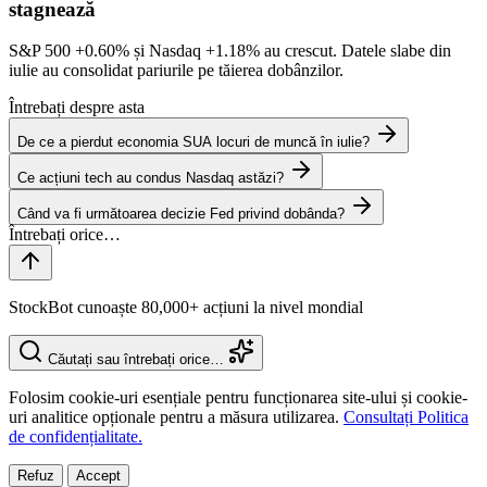
stagnează
S&P 500
+0.60%
și Nasdaq
+1.18%
au crescut. Datele slabe din
iulie au consolidat pariurile pe tăierea dobânzilor.
Întrebați despre asta
De ce a pierdut economia SUA locuri de muncă în iulie?
Ce acțiuni tech au condus Nasdaq astăzi?
Când va fi următoarea decizie Fed privind dobânda?
StockBot cunoaște 80,000+ acțiuni la nivel mondial
Căutați sau întrebați orice…
Folosim cookie-uri esențiale pentru funcționarea site-ului și cookie-
uri analitice opționale pentru a măsura utilizarea.
Consultați Politica
de confidențialitate.
Refuz
Accept