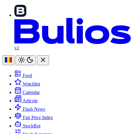
v2
Feed
Watchlist
Calendar
Articole
Flash News
Fair Price Index
StockBot