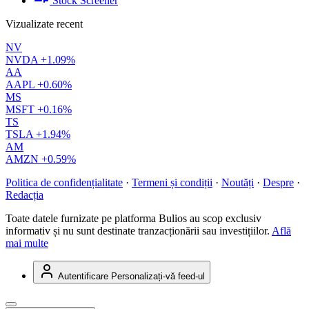
Stock Screener
Vizualizate recent
NV
NVDA
+1.09%
AA
AAPL
+0.60%
MS
MSFT
+0.16%
TS
TSLA
+1.94%
AM
AMZN
+0.59%
Politica de confidențialitate
·
Termeni și condiții
·
Noutăți
·
Despre
·
Redacția
Toate datele furnizate pe platforma Bulios au scop exclusiv
informativ și nu sunt destinate tranzacționării sau investițiilor.
Află
mai multe
Autentificare
Personalizați-vă feed-ul