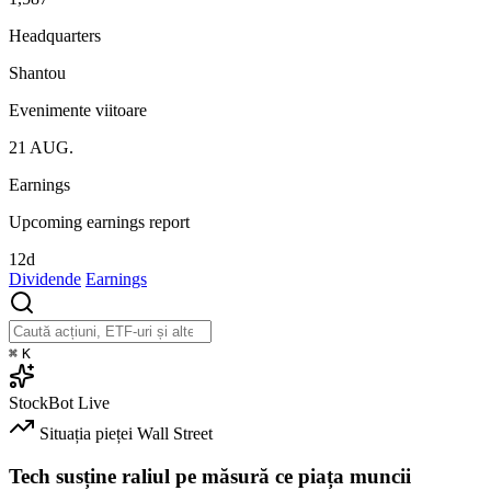
Headquarters
Shantou
Evenimente viitoare
21
AUG.
Earnings
Upcoming earnings report
12d
Dividende
Earnings
⌘
K
StockBot
Live
Situația pieței
Wall Street
Tech susține raliul pe măsură ce piața muncii