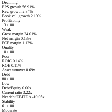
Declining
EPS growth
56.91%
Rev. growth
2.84%
Book val. growth
2.19%
Profitability
13
/100
Weak
Gross margin
24.01%
Net margin
0.13%
FCF margin
1.12%
Quality
10
/100
Poor
ROIC
0.14%
ROE
0.11%
Asset turnover
0.69x
Debt
80
/100
Low
Debt/Equity
0.00x
Current ratio
3.22x
Net debt/EBITDA
-10.05x
Stability
61
/100
Moderate