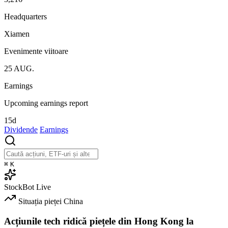
Headquarters
Xiamen
Evenimente viitoare
25
AUG.
Earnings
Upcoming earnings report
15d
Dividende
Earnings
⌘
K
StockBot
Live
Situația pieței
China
Acțiunile tech ridică piețele din Hong Kong la