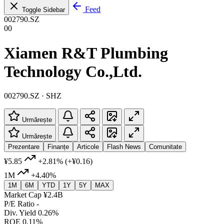
Feed
Toggle Sidebar
002790.SZ
00
Xiamen R&T Plumbing
Technology Co.,Ltd.
002790.SZ · SHZ
Urmărește
Urmărește
Prezentare
Finanțe
Articole
Flash News
Comunitate
¥5.85
+2.81%
(+¥0.16)
1M
+4.40%
1M
6M
YTD
1Y
5Y
MAX
Market Cap
¥2.4B
P/E Ratio
-
Div. Yield
0.26%
ROE
0.11%