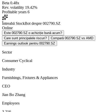
Beta
0.48x
Rev. volatility
19.42%
Profitable years
6
Întreabă StockBot despre 002790.SZ
Online
Este 002790.SZ o achiziție bună acum?
Care sunt principalele riscuri?
Compară 002790.SZ vs AMD
Earnings outlook pentru 002790.SZ
Sector
Consumer Cyclical
Industry
Furnishings, Fixtures & Appliances
CEO
Jian Bo Zhang
Employees
3,216