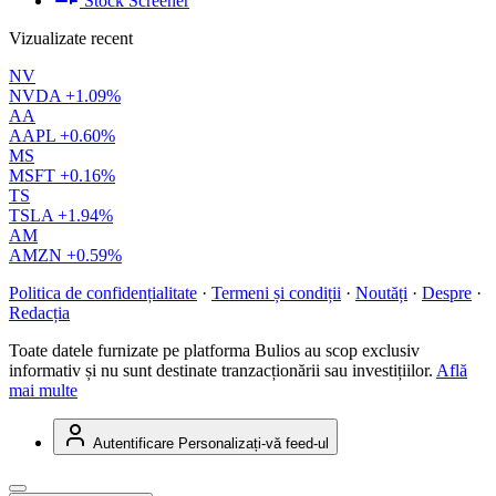
Stock Screener
Vizualizate recent
NV
NVDA
+1.09%
AA
AAPL
+0.60%
MS
MSFT
+0.16%
TS
TSLA
+1.94%
AM
AMZN
+0.59%
Politica de confidențialitate
·
Termeni și condiții
·
Noutăți
·
Despre
·
Redacția
Toate datele furnizate pe platforma Bulios au scop exclusiv
informativ și nu sunt destinate tranzacționării sau investițiilor.
Află
mai multe
Autentificare
Personalizați-vă feed-ul