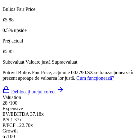
Bulios Fair Price
¥5.88
0.5% upside
Preț actual
¥5.85
Subevaluat
Valoare justă
Supraevaluat
Potrivit Bulios Fair Price, acțiunile 002790.SZ se tranzacționează în
prezent aproape de valoarea lor justă.
Cum funcționează?
Deblocați prețul corect
Valuation
28
/100
Expensive
EV/EBITDA
37.18x
P/S
1.37x
P/FCF
122.70x
Growth
6
/100