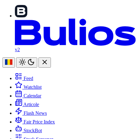
v2
Feed
Watchlist
Calendar
Articole
Flash News
Fair Price Index
StockBot