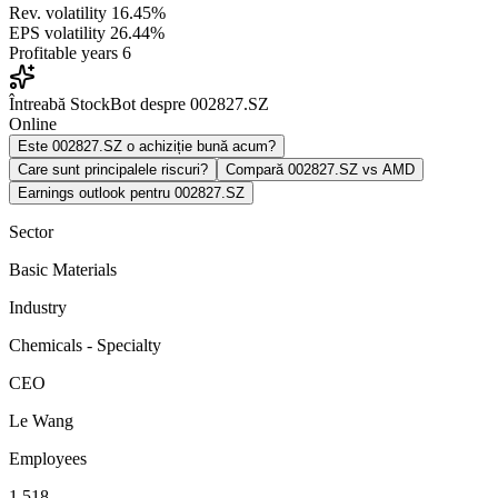
Rev. volatility
16.45%
EPS volatility
26.44%
Profitable years
6
Întreabă StockBot despre 002827.SZ
Online
Este 002827.SZ o achiziție bună acum?
Care sunt principalele riscuri?
Compară 002827.SZ vs AMD
Earnings outlook pentru 002827.SZ
Sector
Basic Materials
Industry
Chemicals - Specialty
CEO
Le Wang
Employees
1,518