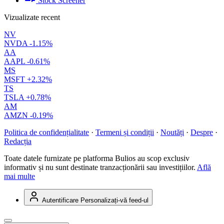
Stock Screener
Vizualizate recent
NV
NVDA
-1.15%
AA
AAPL
-0.61%
MS
MSFT
+2.32%
TS
TSLA
+0.78%
AM
AMZN
-0.19%
Politica de confidențialitate
·
Termeni și condiții
·
Noutăți
·
Despre
·
Redacția
Toate datele furnizate pe platforma Bulios au scop exclusiv
informativ și nu sunt destinate tranzacționării sau investițiilor.
Află
mai multe
Autentificare
Personalizați-vă feed-ul