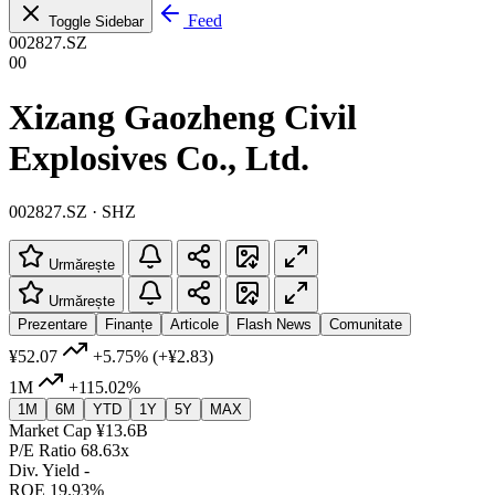
Feed
Toggle Sidebar
002827.SZ
00
Xizang Gaozheng Civil
Explosives Co., Ltd.
002827.SZ · SHZ
Urmărește
Urmărește
Prezentare
Finanțe
Articole
Flash News
Comunitate
¥52.07
+5.75%
(+¥2.83)
1M
+115.02%
1M
6M
YTD
1Y
5Y
MAX
Market Cap
¥13.6B
P/E Ratio
68.63x
Div. Yield
-
ROE
19.93%