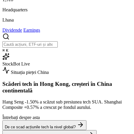
Headquarters
Lhasa
Dividende
Earnings
⌘
K
StockBot
Live
Situația pieței
China
Scăderi tech în Hong Kong, creșteri în China
continentală
Hang Seng
-1.50%
a scăzut sub presiunea tech SUA. Shanghai
Composite
+0.57%
a crescut pe fondul aurului.
Întrebați despre asta
De ce scad acțiunile tech la nivel global?