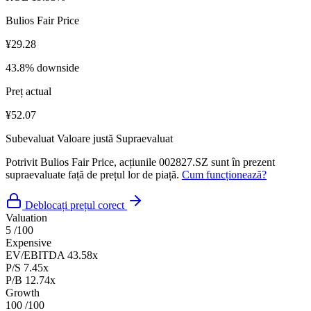
Bulios Fair Price
¥29.28
43.8% downside
Preț actual
¥52.07
Subevaluat
Valoare justă
Supraevaluat
Potrivit Bulios Fair Price, acțiunile 002827.SZ sunt în prezent
supraevaluate față de prețul lor de piață.
Cum funcționează?
Deblocați prețul corect
Valuation
5
/100
Expensive
EV/EBITDA
43.58x
P/S
7.45x
P/B
12.74x
Growth
100
/100