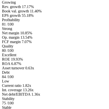
Growing
Rev. growth
17.17%
Book val. growth
11.40%
EPS growth
55.18%
Profitability
81
/100
Strong
Net margin
10.85%
Op. margin
13.54%
FCF margin
7.07%
Quality
80
/100
Excellent
ROE
19.93%
ROA
6.87%
Asset turnover
0.63x
Debt
84
/100
Low
Current ratio
1.82x
Int. coverage
13.26x
Net debt/EBITDA
1.36x
Stability
75
/100
Stable