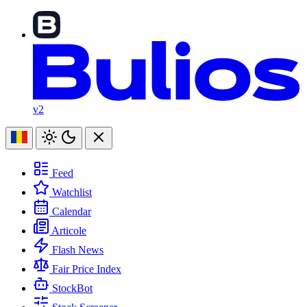
v2
Feed
Watchlist
Calendar
Articole
Flash News
Fair Price Index
StockBot