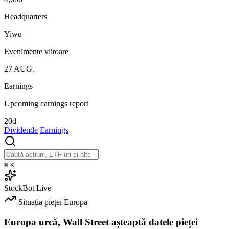
Headquarters
Yiwu
Evenimente viitoare
27
AUG.
Earnings
Upcoming earnings report
20d
Dividende
Earnings
⌘
K
StockBot
Live
Situația pieței
Europa
Europa urcă, Wall Street așteaptă datele pieței