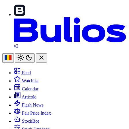
v2
Feed
Watchlist
Calendar
Articole
Flash News
Fair Price Index
StockBot