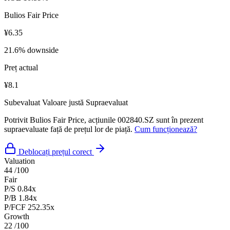
Bulios Fair Price
¥6.35
21.6% downside
Preț actual
¥8.1
Subevaluat
Valoare justă
Supraevaluat
Potrivit Bulios Fair Price, acțiunile 002840.SZ sunt în prezent
supraevaluate față de prețul lor de piață.
Cum funcționează?
Deblocați prețul corect
Valuation
44
/100
Fair
P/S
0.84x
P/B
1.84x
P/FCF
252.35x
Growth
22
/100