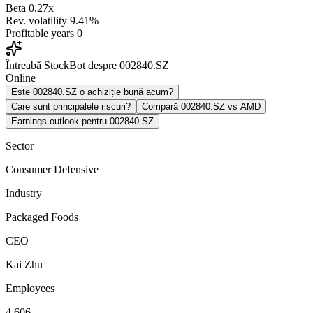
Beta
0.27x
Rev. volatility
9.41%
Profitable years
0
Întreabă StockBot despre 002840.SZ
Online
Este 002840.SZ o achiziție bună acum?
Care sunt principalele riscuri?
Compară 002840.SZ vs AMD
Earnings outlook pentru 002840.SZ
Sector
Consumer Defensive
Industry
Packaged Foods
CEO
Kai Zhu
Employees
4,606