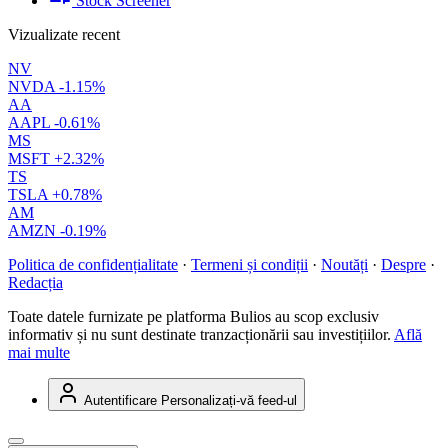
Stock Screener
Vizualizate recent
NV
NVDA
-1.15%
AA
AAPL
-0.61%
MS
MSFT
+2.32%
TS
TSLA
+0.78%
AM
AMZN
-0.19%
Politica de confidențialitate
·
Termeni și condiții
·
Noutăți
·
Despre
·
Redacția
Toate datele furnizate pe platforma Bulios au scop exclusiv
informativ și nu sunt destinate tranzacționării sau investițiilor.
Află
mai multe
Autentificare
Personalizați-vă feed-ul