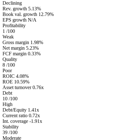
Declining
Rev. growth
5.13%
Book val. growth
12.79%
EPS growth
N/A
Profitability
1
/100
Weak
Gross margin
1.98%
Net margin
5.23%
FCF margin
0.33%
Quality
8
/100
Poor
ROIC
4.08%
ROE
10.59%
Asset turnover
0.76x
Debt
10
/100
High
Debt/Equity
1.41x
Current ratio
0.72x
Int. coverage
-1.91x
Stability
39
/100
Moderate