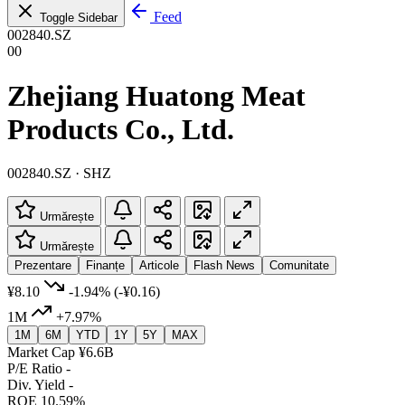
Feed
Toggle Sidebar
002840.SZ
00
Zhejiang Huatong Meat
Products Co., Ltd.
002840.SZ · SHZ
Urmărește
Urmărește
Prezentare
Finanțe
Articole
Flash News
Comunitate
¥8.10
-1.94%
(-¥0.16)
1M
+7.97%
1M
6M
YTD
1Y
5Y
MAX
Market Cap
¥6.6B
P/E Ratio
-
Div. Yield
-
ROE
10.59%