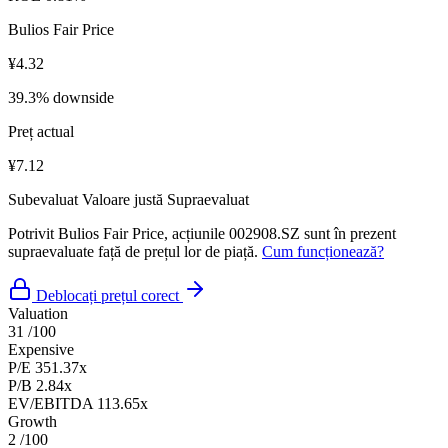
Bulios Fair Price
¥4.32
39.3% downside
Preț actual
¥7.12
Subevaluat
Valoare justă
Supraevaluat
Potrivit Bulios Fair Price, acțiunile 002908.SZ sunt în prezent
supraevaluate față de prețul lor de piață.
Cum funcționează?
Deblocați prețul corect
Valuation
31
/100
Expensive
P/E
351.37x
P/B
2.84x
EV/EBITDA
113.65x
Growth
2
/100