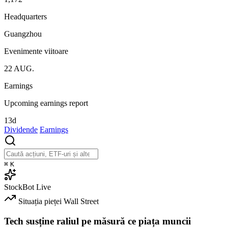
Headquarters
Guangzhou
Evenimente viitoare
22
AUG.
Earnings
Upcoming earnings report
13d
Dividende
Earnings
⌘
K
StockBot
Live
Situația pieței
Wall Street
Tech susține raliul pe măsură ce piața muncii