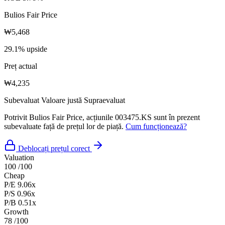
Bulios Fair Price
₩5,468
29.1% upside
Preț actual
₩4,235
Subevaluat
Valoare justă
Supraevaluat
Potrivit Bulios Fair Price, acțiunile 003475.KS sunt în prezent
subevaluate față de prețul lor de piață.
Cum funcționează?
Deblocați prețul corect
Valuation
100
/100
Cheap
P/E
9.06x
P/S
0.96x
P/B
0.51x
Growth
78
/100