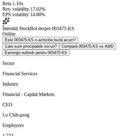
Beta
1.10x
Rev. volatility
17.02%
EPS volatility
14.88%
Întreabă StockBot despre 003475.KS
Online
Este 003475.KS o achiziție bună acum?
Care sunt principalele riscuri?
Compară 003475.KS vs AMD
Earnings outlook pentru 003475.KS
Sector
Financial Services
Industry
Financial - Capital Markets
CEO
Lo Chih-peng
Employees
1,722