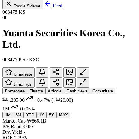
Feed
Toggle Sidebar
003475.KS
00
Yuanta Securities Korea Co.,
Ltd.
003475.KS · KSC
Urmărește
Urmărește
Prezentare
Finanțe
Articole
Flash News
Comunitate
₩4,235.00
+0.47%
(+₩20.00)
1M
+0.96%
1M
6M
YTD
1Y
5Y
MAX
Market Cap
₩866.1B
P/E Ratio
9.06x
Div. Yield
-
ROE
5.79%