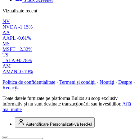
Stock Screener
Vizualizate recent
NV
NVDA
-1.15%
AA
AAPL
-0.61%
MS
MSFT
+2.32%
TS
TSLA
+0.78%
AM
AMZN
-0.19%
Politica de confidențialitate
·
Termeni și condiții
·
Noutăți
·
Despre
·
Redacția
Toate datele furnizate pe platforma Bulios au scop exclusiv
informativ și nu sunt destinate tranzacționării sau investițiilor.
Află
mai multe
Autentificare
Personalizați-vă feed-ul