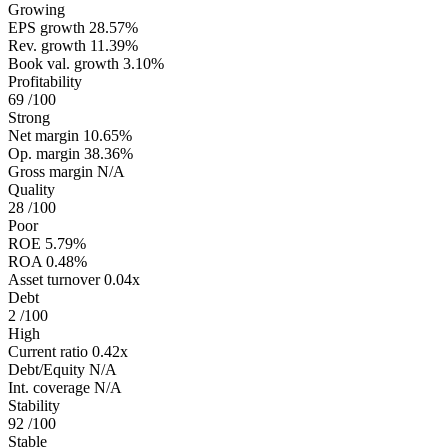
Growing
EPS growth
28.57%
Rev. growth
11.39%
Book val. growth
3.10%
Profitability
69
/100
Strong
Net margin
10.65%
Op. margin
38.36%
Gross margin
N/A
Quality
28
/100
Poor
ROE
5.79%
ROA
0.48%
Asset turnover
0.04x
Debt
2
/100
High
Current ratio
0.42x
Debt/Equity
N/A
Int. coverage
N/A
Stability
92
/100
Stable