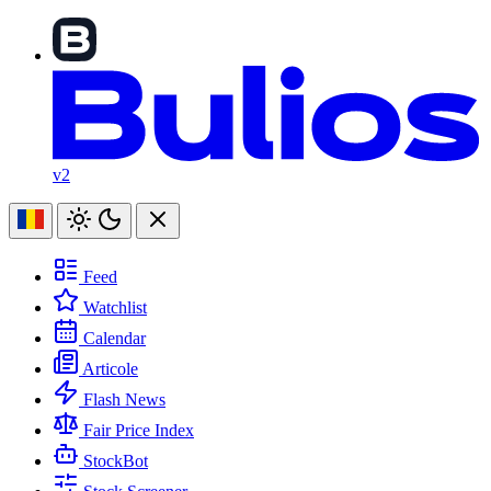
v2
Feed
Watchlist
Calendar
Articole
Flash News
Fair Price Index
StockBot