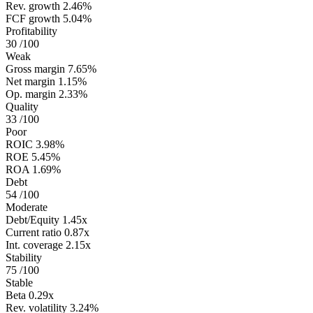
Rev. growth
2.46%
FCF growth
5.04%
Profitability
30
/100
Weak
Gross margin
7.65%
Net margin
1.15%
Op. margin
2.33%
Quality
33
/100
Poor
ROIC
3.98%
ROE
5.45%
ROA
1.69%
Debt
54
/100
Moderate
Debt/Equity
1.45x
Current ratio
0.87x
Int. coverage
2.15x
Stability
75
/100
Stable
Beta
0.29x
Rev. volatility
3.24%