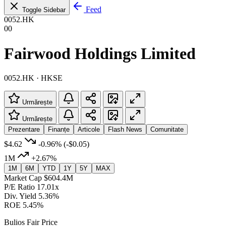
Feed
Toggle Sidebar
0052.HK
00
Fairwood Holdings Limited
0052.HK · HKSE
Urmărește
Urmărește
Prezentare
Finanțe
Articole
Flash News
Comunitate
$4.62
-0.96%
(-$0.05)
1M
+2.67%
1M
6M
YTD
1Y
5Y
MAX
Market Cap
$604.4M
P/E Ratio
17.01x
Div. Yield
5.36%
ROE
5.45%
Bulios Fair Price