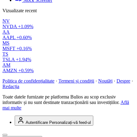
Stock Screener
Vizualizate recent
NV
NVDA
+1.09%
AA
AAPL
+0.60%
MS
MSFT
+0.16%
TS
TSLA
+1.94%
AM
AMZN
+0.59%
Politica de confidențialitate
·
Termeni și condiții
·
Noutăți
·
Despre
·
Redacția
Toate datele furnizate pe platforma Bulios au scop exclusiv
informativ și nu sunt destinate tranzacționării sau investițiilor.
Află
mai multe
Autentificare
Personalizați-vă feed-ul