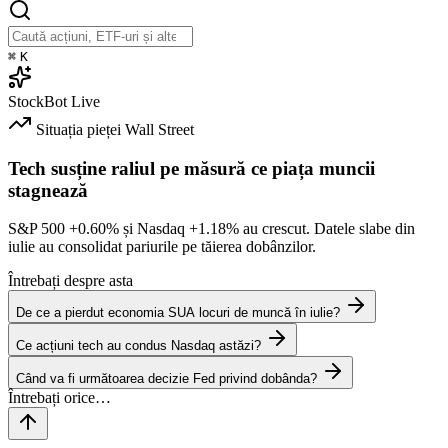
⌘
K
StockBot
Live
Situația pieței
Wall Street
Tech susține raliul pe măsură ce piața muncii
stagnează
S&P 500
+0.60%
și Nasdaq
+1.18%
au crescut. Datele slabe din
iulie au consolidat pariurile pe tăierea dobânzilor.
Întrebați despre asta
De ce a pierdut economia SUA locuri de muncă în iulie?
Ce acțiuni tech au condus Nasdaq astăzi?
Când va fi următoarea decizie Fed privind dobânda?