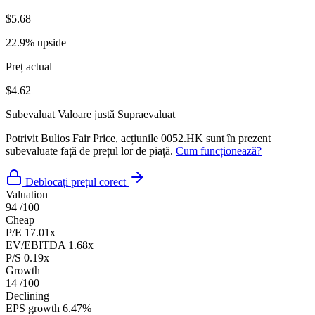
$5.68
22.9% upside
Preț actual
$4.62
Subevaluat
Valoare justă
Supraevaluat
Potrivit Bulios Fair Price, acțiunile 0052.HK sunt în prezent
subevaluate față de prețul lor de piață.
Cum funcționează?
Deblocați prețul corect
Valuation
94
/100
Cheap
P/E
17.01x
EV/EBITDA
1.68x
P/S
0.19x
Growth
14
/100
Declining
EPS growth
6.47%