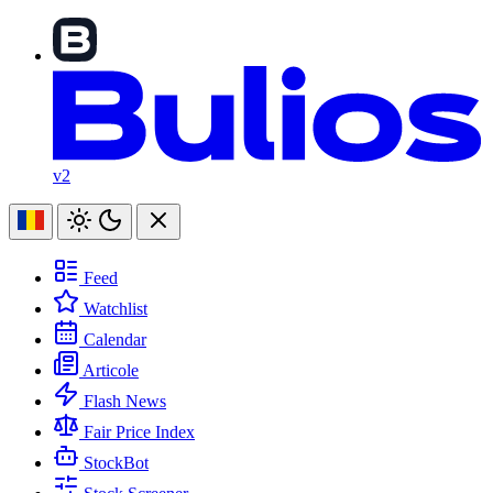
v2
Feed
Watchlist
Calendar
Articole
Flash News
Fair Price Index
StockBot