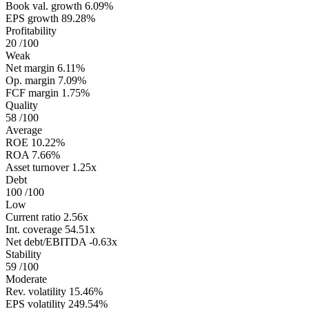
Book val. growth
6.09%
EPS growth
89.28%
Profitability
20
/100
Weak
Net margin
6.11%
Op. margin
7.09%
FCF margin
1.75%
Quality
58
/100
Average
ROE
10.22%
ROA
7.66%
Asset turnover
1.25x
Debt
100
/100
Low
Current ratio
2.56x
Int. coverage
54.51x
Net debt/EBITDA
-0.63x
Stability
59
/100
Moderate
Rev. volatility
15.46%
EPS volatility
249.54%