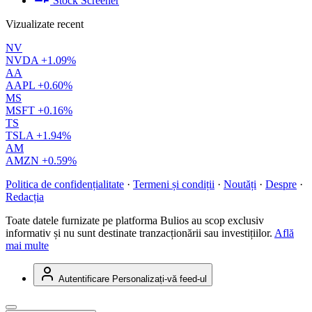
Stock Screener
Vizualizate recent
NV
NVDA
+1.09%
AA
AAPL
+0.60%
MS
MSFT
+0.16%
TS
TSLA
+1.94%
AM
AMZN
+0.59%
Politica de confidențialitate
·
Termeni și condiții
·
Noutăți
·
Despre
·
Redacția
Toate datele furnizate pe platforma Bulios au scop exclusiv
informativ și nu sunt destinate tranzacționării sau investițiilor.
Află
mai multe
Autentificare
Personalizați-vă feed-ul