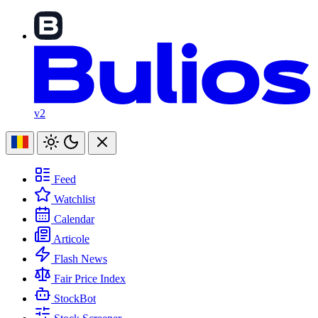
v2
Feed
Watchlist
Calendar
Articole
Flash News
Fair Price Index
StockBot