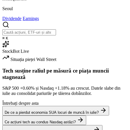
Seoul
Dividende
Earnings
⌘
K
StockBot
Live
Situația pieței
Wall Street
Tech susține raliul pe măsură ce piața muncii
stagnează
S&P 500
+0.60%
și Nasdaq
+1.18%
au crescut. Datele slabe din
iulie au consolidat pariurile pe tăierea dobânzilor.
Întrebați despre asta
De ce a pierdut economia SUA locuri de muncă în iulie?
Ce acțiuni tech au condus Nasdaq astăzi?