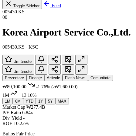
Feed
Toggle Sidebar
005430.KS
00
Korea Airport Service Co.,Ltd.
005430.KS · KSC
Urmărește
Urmărește
Prezentare
Finanțe
Articole
Flash News
Comunitate
₩89,100.00
-1.76%
(-₩1,600.00)
1M
+13.10%
1M
6M
YTD
1Y
5Y
MAX
Market Cap
₩277.4B
P/E Ratio
6.84x
Div. Yield
-
ROE
10.22%
Bulios Fair Price