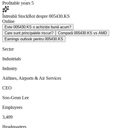
Profitable years
5
Întreabă StockBot despre 005430.KS
Online
Este 005430.KS o achiziție bună acum?
Care sunt principalele riscuri?
Compară 005430.KS vs AMD
Earnings outlook pentru 005430.KS
Sector
Industrials
Industry
Airlines, Airports & Air Services
CEO
Soo-Geun Lee
Employees
3,409
Headquarters