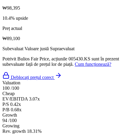
₩98,395
10.4% upside
Preț actual
₩89,100
Subevaluat
Valoare justă
Supraevaluat
Potrivit Bulios Fair Price, acțiunile 005430.KS sunt în prezent
subevaluate față de prețul lor de piață.
Cum funcționează?
Deblocați prețul corect
Valuation
100
/100
Cheap
EV/EBITDA
3.07x
P/S
0.42x
P/B
0.68x
Growth
94
/100
Growing
Rev. growth
18.31%