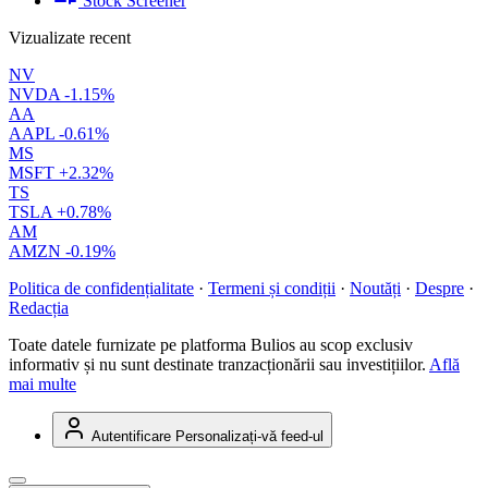
Stock Screener
Vizualizate recent
NV
NVDA
-1.15%
AA
AAPL
-0.61%
MS
MSFT
+2.32%
TS
TSLA
+0.78%
AM
AMZN
-0.19%
Politica de confidențialitate
·
Termeni și condiții
·
Noutăți
·
Despre
·
Redacția
Toate datele furnizate pe platforma Bulios au scop exclusiv
informativ și nu sunt destinate tranzacționării sau investițiilor.
Află
mai multe
Autentificare
Personalizați-vă feed-ul