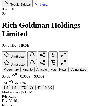
Feed
Toggle Sidebar
0070.HK
00
Rich Goldman Holdings
Limited
0070.HK · HKSE
Urmărește
Urmărește
Prezentare
Finanțe
Articole
Flash News
Comunitate
$0.05
+0.00%
(+$0.00)
1M
-6.00%
1M
6M
YTD
1Y
5Y
MAX
Market Cap
$91.1M
P/E Ratio
-
Div. Yield
-
ROE
-