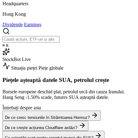
Headquarters
Hong Kong
Dividende
Earnings
⌘
K
StockBot
Live
Situația pieței
Piețe globale
Piețele așteaptă datele SUA, petrolul crește
Bursele europene deschid plat, petrolul urcă din cauza Iranului.
Hang Seng
-1.50%
scade, futures SUA așteaptă datele.
Întrebați despre asta
De ce cresc tensiunile în Strâmtoarea Hormuz?
De ce crește acțiunea Cloudflare astăzi?
Ce așteptări sunt pentru raportul muncii din SUA?