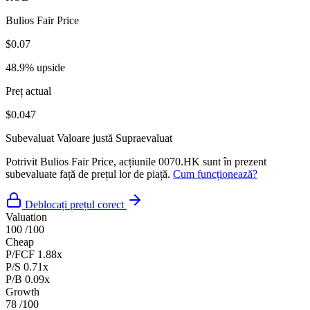
Bulios Fair Price
$0.07
48.9% upside
Preț actual
$0.047
Subevaluat
Valoare justă
Supraevaluat
Potrivit Bulios Fair Price, acțiunile 0070.HK sunt în prezent
subevaluate față de prețul lor de piață.
Cum funcționează?
Deblocați prețul corect
Valuation
100
/100
Cheap
P/FCF
1.88x
P/S
0.71x
P/B
0.09x
Growth
78
/100