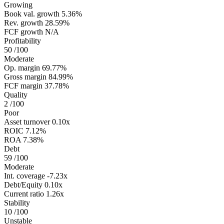
Growing
Book val. growth
5.36%
Rev. growth
28.59%
FCF growth
N/A
Profitability
50
/100
Moderate
Op. margin
69.77%
Gross margin
84.99%
FCF margin
37.78%
Quality
2
/100
Poor
Asset turnover
0.10x
ROIC
7.12%
ROA
7.38%
Debt
59
/100
Moderate
Int. coverage
-7.23x
Debt/Equity
0.10x
Current ratio
1.26x
Stability
10
/100
Unstable