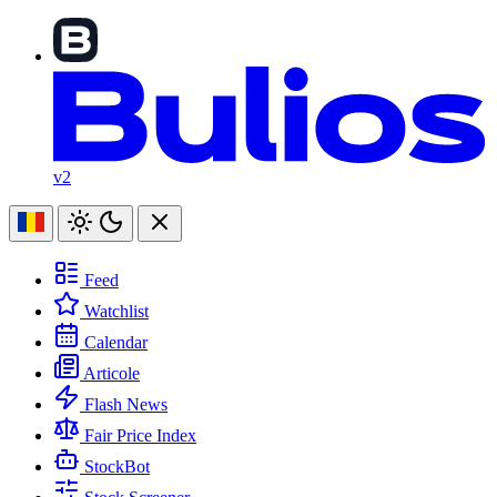
v2
Feed
Watchlist
Calendar
Articole
Flash News
Fair Price Index
StockBot