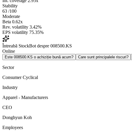
Int. coverage
2.95x
Stability
63
/100
Moderate
Beta
0.62x
Rev. volatility
3.42%
EPS volatility
75.35%
Întreabă StockBot despre 008500.KS
Online
Este 008500.KS o achiziție bună acum?
Care sunt principalele riscuri?
Sector
Consumer Cyclical
Industry
Apparel - Manufacturers
CEO
Donghyun Koh
Employees