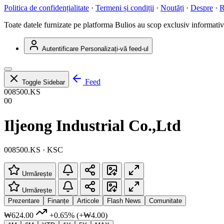
Politica de confidențialitate
·
Termeni și condiții
·
Noutăți
·
Despre
·
R
Toate datele furnizate pe platforma Bulios au scop exclusiv informativ ș
Autentificare
Personalizați-vă feed-ul
Feed
Toggle Sidebar
008500.KS
00
Iljeong Industrial Co.,Ltd
008500.KS · KSC
Urmărește
Urmărește
Prezentare
Finanțe
Articole
Flash News
Comunitate
₩624.00
+0.65%
(+₩4.00)