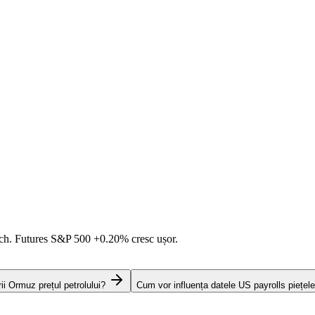
 tech. Futures S&P 500
+0.20%
cresc ușor.
i Ormuz prețul petrolului?
Cum vor influența datele US payrolls piețel