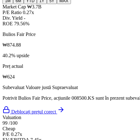
1M
6M
YTD
1Y
5Y
MAX
Market Cap
₩3.7B
P/E Ratio
0.27x
Div. Yield
-
ROE
79.56%
Bulios Fair Price
₩874.88
40.2% upside
Preț actual
₩624
Subevaluat
Valoare justă
Supraevaluat
Potrivit Bulios Fair Price, acțiunile 008500.KS sunt în prezent subeval
Deblocați prețul corect
Valuation
99
/100
Cheap
P/E
0.27x
EV/EBITDA
7.45x