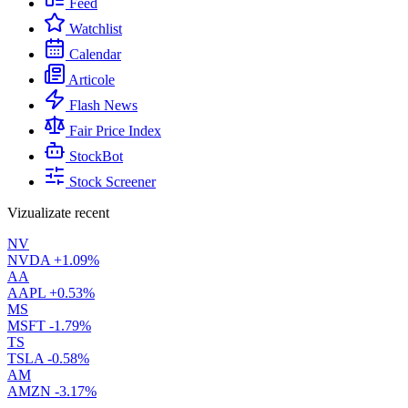
Feed
Watchlist
Calendar
Articole
Flash News
Fair Price Index
StockBot
Stock Screener
Vizualizate recent
NV
NVDA
+1.09%
AA
AAPL
+0.53%
MS
MSFT
-1.79%
TS
TSLA
-0.58%
AM
AMZN
-3.17%