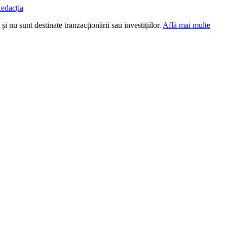
edacția
i nu sunt destinate tranzacționării sau investițiilor.
Află mai multe