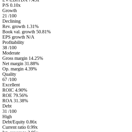
P/S
0.10x
Growth
21
/100
Declining
Rev. growth
1.31%
Book val. growth
50.81%
EPS growth
N/A
Profitability
38
/100
Moderate
Gross margin
14.25%
Net margin
31.88%
Op. margin
4.39%
Quality
67
/100
Excellent
ROIC
4.90%
ROE
79.56%
ROA
31.38%
Debt
31
/100
High
Debt/Equity
0.86x
Current ratio
0.99x