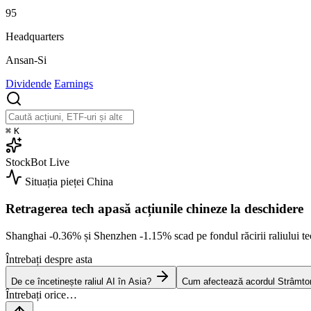
95
Headquarters
Ansan-Si
Dividende
Earnings
⌘
K
StockBot
Live
Situația pieței
China
Retragerea tech apasă acțiunile chineze la deschidere
Shanghai
-0.36%
și Shenzhen
-1.15%
scad pe fondul răcirii raliului
Întrebați despre asta
De ce încetinește raliul AI în Asia?
Cum afectează acordul Strâmtori