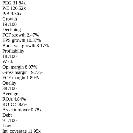
PEG
31.84x
P/E
126.52x
P/B
9.36x
Growth
19
/100
Declining
FCF growth
2.47%
EPS growth
10.37%
Book val. growth
8.17%
Profitability
18
/100
Weak
Op. margin
8.07%
Gross margin
19.73%
FCF margin
1.89%
Quality
38
/100
Average
ROA
4.84%
ROIC
5.82%
Asset turnover
0.78x
Debt
91
/100
Low
Int. coverage
11.95x