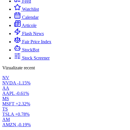
Feed
Watchlist
Calendar
Articole
Flash News
Fair Price Index
StockBot
Stock Screener
Vizualizate recent
NV
NVDA
-1.15%
AA
AAPL
-0.61%
MS
MSFT
+2.32%
TS
TSLA
+0.78%
AM
AMZN
-0.19%