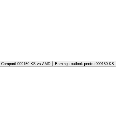
Compară 009150.KS vs AMD
Earnings outlook pentru 009150.KS