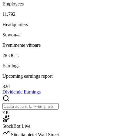
Employees
11,792
Headquarters
Suwon-si
Evenimente viitoare
28
OCT.
Earnings
Upcoming earnings report
82d
Dividende
Earnings
⌘
K
StockBot
Live
Situația pieței
Wall Street