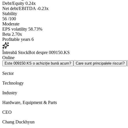
Debt/Equity
0.24x
Net debt/EBITDA
-0.23x
Stability
56
/100
Moderate
EPS volatility
58.73%
Beta
2.70x
Profitable years
6
Întreabă StockBot despre 009150.KS
Online
Este 009150.KS o achiziție bună acum?
Care sunt principalele riscuri?
Sector
Technology
Industry
Hardware, Equipment & Parts
CEO
Chang Duckhyun