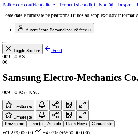
Politica de confidențialitate
·
Termeni și condiții
·
Noutăți
·
Despre
·
R
Toate datele furnizate pe platforma Bulios au scop exclusiv informativ ș
Autentificare
Personalizați-vă feed-ul
Feed
Toggle Sidebar
009150.KS
00
Samsung Electro-Mechanics Co.
009150.KS · KSC
Urmărește
Urmărește
Prezentare
Finanțe
Articole
Flash News
Comunitate
₩1,279,000.00
+4.07%
(+₩50,000.00)