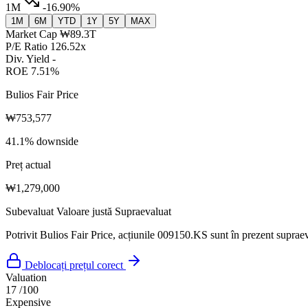
1M
-16.90%
1M
6M
YTD
1Y
5Y
MAX
Market Cap
₩89.3T
P/E Ratio
126.52x
Div. Yield
-
ROE
7.51%
Bulios Fair Price
₩753,577
41.1% downside
Preț actual
₩1,279,000
Subevaluat
Valoare justă
Supraevaluat
Potrivit Bulios Fair Price, acțiunile 009150.KS sunt în prezent supraev
Deblocați prețul corect
Valuation
17
/100
Expensive