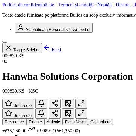
Politica de confidențialitate
·
Termeni și condiții
·
Noutăți
·
Despre
·
R
Toate datele furnizate pe platforma Bulios au scop exclusiv informativ ș
Autentificare
Personalizați-vă feed-ul
Feed
Toggle Sidebar
009830.KS
00
Hanwha Solutions Corporation
009830.KS · KSC
Urmărește
Urmărește
Prezentare
Finanțe
Articole
Flash News
Comunitate
₩35,250.00
+3.98%
(+₩1,350.00)