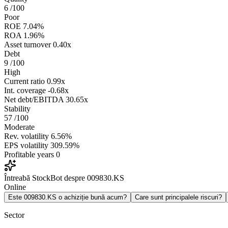
6
/100
Poor
ROE
7.04%
ROA
1.96%
Asset turnover
0.40x
Debt
9
/100
High
Current ratio
0.99x
Int. coverage
-0.68x
Net debt/EBITDA
30.65x
Stability
57
/100
Moderate
Rev. volatility
6.56%
EPS volatility
309.59%
Profitable years
0
Întreabă StockBot despre 009830.KS
Online
Este 009830.KS o achiziție bună acum?
Care sunt principalele riscuri?
Sector