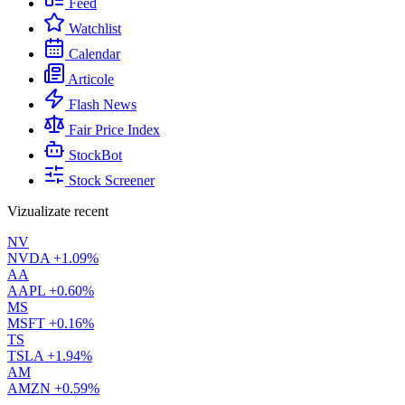
Feed
Watchlist
Calendar
Articole
Flash News
Fair Price Index
StockBot
Stock Screener
Vizualizate recent
NV
NVDA
+1.09%
AA
AAPL
+0.60%
MS
MSFT
+0.16%
TS
TSLA
+1.94%
AM
AMZN
+0.59%