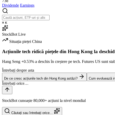
73d
Dividende
Earnings
⌘
K
StockBot
Live
Situația pieței
China
Acțiunile tech ridică piețele din Hong Kong la deschid
Hang Seng
+0.53%
a deschis în creștere pe tech. Futures US sunt stab
Întrebați despre asta
De ce cresc acțiunile tech din Hong Kong astăzi?
Cum evoluează ind
StockBot cunoaște 80,000+ acțiuni la nivel mondial
Căutați sau întrebați orice…