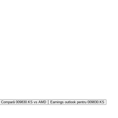
Compară 009830.KS vs AMD
Earnings outlook pentru 009830.KS