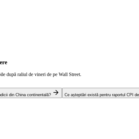
ere
ile după raliul de vineri de pe Wall Street.
icii din China continentală?
Ce așteptări există pentru raportul CPI de