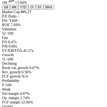
1M
+5.94%
1M
6M
YTD
1Y
5Y
MAX
Market Cap
₩6.2T
P/E Ratio
-
Div. Yield
-
ROE
7.04%
Valuation
52
/100
Fair
P/S
0.47x
P/B
0.69x
EV/EBITDA
45.57x
Growth
11
/100
Declining
Book val. growth
0.67%
Rev. growth
0.56%
FCF growth
N/A
Profitability
0
/100
Weak
Net margin
4.87%
Op. margin
2.74%
FCF margin
22.66%
Quality