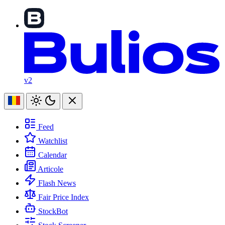
v2
Feed
Watchlist
Calendar
Articole
Flash News
Fair Price Index
StockBot