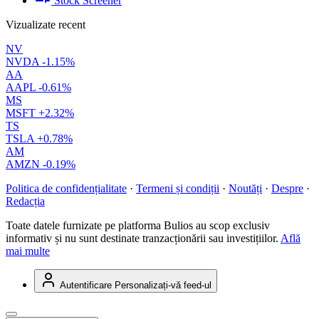
Stock Screener
Vizualizate recent
NV
NVDA
-1.15%
AA
AAPL
-0.61%
MS
MSFT
+2.32%
TS
TSLA
+0.78%
AM
AMZN
-0.19%
Politica de confidențialitate
·
Termeni și condiții
·
Noutăți
·
Despre
·
Redacția
Toate datele furnizate pe platforma Bulios au scop exclusiv
informativ și nu sunt destinate tranzacționării sau investițiilor.
Află
mai multe
Autentificare
Personalizați-vă feed-ul