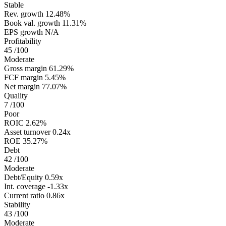
Stable
Rev. growth
12.48%
Book val. growth
11.31%
EPS growth
N/A
Profitability
45
/100
Moderate
Gross margin
61.29%
FCF margin
5.45%
Net margin
77.07%
Quality
7
/100
Poor
ROIC
2.62%
Asset turnover
0.24x
ROE
35.27%
Debt
42
/100
Moderate
Debt/Equity
0.59x
Int. coverage
-1.33x
Current ratio
0.86x
Stability
43
/100
Moderate