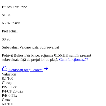
Bulios Fair Price
$1.04
6.7% upside
Preț actual
$0.98
Subevaluat
Valoare justă
Supraevaluat
Potrivit Bulios Fair Price, acțiunile 0156.HK sunt în prezent
subevaluate față de prețul lor de piață.
Cum funcționează?
Deblocați prețul corect
Valuation
82
/100
Cheap
P/S
1.12x
P/FCF
20.62x
P/B
0.51x
Growth
60
/100