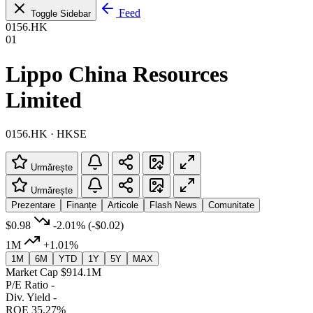
Feed
Toggle Sidebar
0156.HK
01
Lippo China Resources
Limited
0156.HK · HKSE
Urmărește
Urmărește
Prezentare
Finanțe
Articole
Flash News
Comunitate
$0.98
-2.01%
(-$0.02)
1M
+1.01%
1M
6M
YTD
1Y
5Y
MAX
Market Cap
$914.1M
P/E Ratio
-
Div. Yield
-
ROE
35.27%