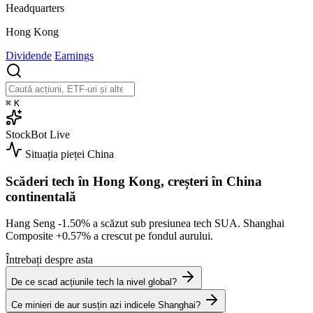
Headquarters
Hong Kong
Dividende
Earnings
⌘
K
StockBot
Live
Situația pieței
China
Scăderi tech în Hong Kong, creșteri în China
continentală
Hang Seng
-1.50%
a scăzut sub presiunea tech SUA. Shanghai
Composite
+0.57%
a crescut pe fondul aurului.
Întrebați despre asta
De ce scad acțiunile tech la nivel global?
Ce minieri de aur susțin azi indicele Shanghai?