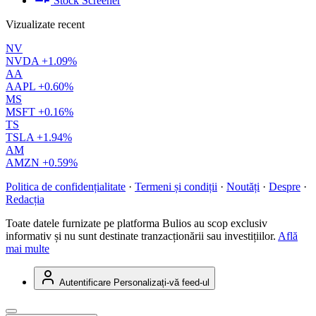
Stock Screener
Vizualizate recent
NV
NVDA
+1.09%
AA
AAPL
+0.60%
MS
MSFT
+0.16%
TS
TSLA
+1.94%
AM
AMZN
+0.59%
Politica de confidențialitate
·
Termeni și condiții
·
Noutăți
·
Despre
·
Redacția
Toate datele furnizate pe platforma Bulios au scop exclusiv
informativ și nu sunt destinate tranzacționării sau investițiilor.
Află
mai multe
Autentificare
Personalizați-vă feed-ul