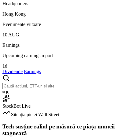
Headquarters
Hong Kong
Evenimente viitoare
10
AUG.
Earnings
Upcoming earnings report
1d
Dividende
Earnings
⌘
K
StockBot
Live
Situația pieței
Wall Street
Tech susține raliul pe măsură ce piața muncii
stagnează