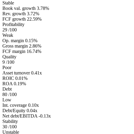
Stable
Book val. growth
3.78%
Rev. growth
3.72%
FCF growth
22.59%
Profitability
29
/100
Weak
Op. margin
0.15%
Gross margin
2.86%
FCF margin
16.74%
Quality
9
/100
Poor
Asset turnover
0.41x
ROIC
0.01%
ROA
0.19%
Debt
80
/100
Low
Int. coverage
0.10x
Debt/Equity
0.04x
Net debt/EBITDA
-0.13x
Stability
30
/100
Unstable