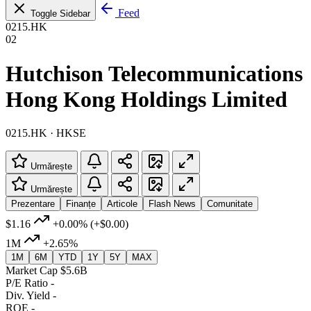
Feed
Toggle Sidebar
0215.HK
02
Hutchison Telecommunications
Hong Kong Holdings Limited
0215.HK · HKSE
Urmărește
Urmărește
Prezentare
Finanțe
Articole
Flash News
Comunitate
$1.16
+0.00%
(+$0.00)
1M
+2.65%
1M
6M
YTD
1Y
5Y
MAX
Market Cap
$5.6B
P/E Ratio
-
Div. Yield
-
ROE
-