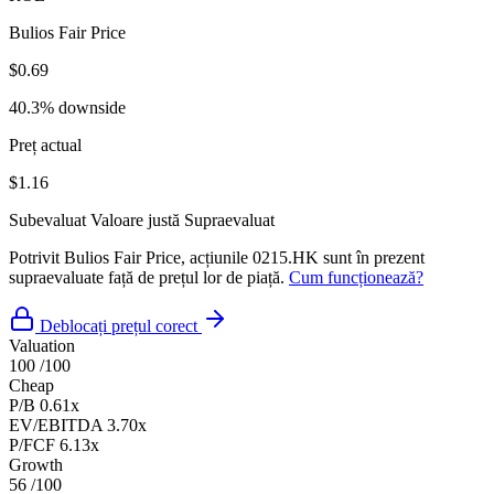
Bulios Fair Price
$0.69
40.3% downside
Preț actual
$1.16
Subevaluat
Valoare justă
Supraevaluat
Potrivit Bulios Fair Price, acțiunile 0215.HK sunt în prezent
supraevaluate față de prețul lor de piață.
Cum funcționează?
Deblocați prețul corect
Valuation
100
/100
Cheap
P/B
0.61x
EV/EBITDA
3.70x
P/FCF
6.13x
Growth
56
/100