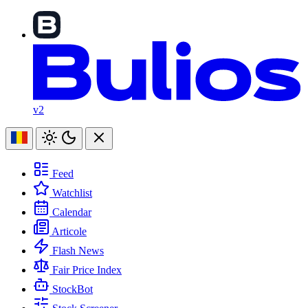
v2
Feed
Watchlist
Calendar
Articole
Flash News
Fair Price Index
StockBot