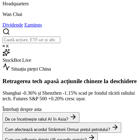
Headquarters
Wan Chai
Dividende
Earnings
⌘
K
StockBot
Live
Situația pieței
China
Retragerea tech apasă acțiunile chineze la deschidere
Shanghai
-0.36%
și Shenzhen
-1.15%
scad pe fondul răcirii raliului
tech. Futures S&P 500
+0.20%
cresc ușor.
Întrebați despre asta
De ce încetinește raliul AI în Asia?
Cum afectează acordul Strâmtorii Ormuz prețul petrolului?
Cum vor influența datele US payrolls piețele?