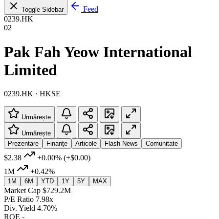
Feed
Toggle Sidebar
0239.HK
02
Pak Fah Yeow International
Limited
0239.HK · HKSE
Urmărește
Urmărește
Prezentare
Finanțe
Articole
Flash News
Comunitate
$2.38
+0.00%
(+$0.00)
1M
+0.42%
1M
6M
YTD
1Y
5Y
MAX
Market Cap
$729.2M
P/E Ratio
7.98x
Div. Yield
4.70%
ROE
-