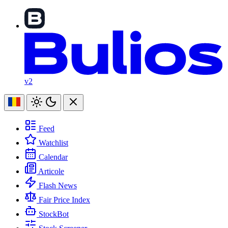
v2
Feed
Watchlist
Calendar
Articole
Flash News
Fair Price Index
StockBot