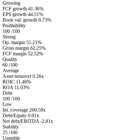
Growing
FCF growth
41.36%
EPS growth
44.51%
Book val. growth
0.73%
Profitability
100
/100
Strong
Op. margin
51.21%
Gross margin
62.25%
FCF margin
52.52%
Quality
60
/100
Average
Asset turnover
0.26x
ROIC
11.46%
ROA
11.03%
Debt
100
/100
Low
Int. coverage
200.59x
Debt/Equity
0.01x
Net debt/EBITDA
-2.81x
Stability
25
/100
Unstable