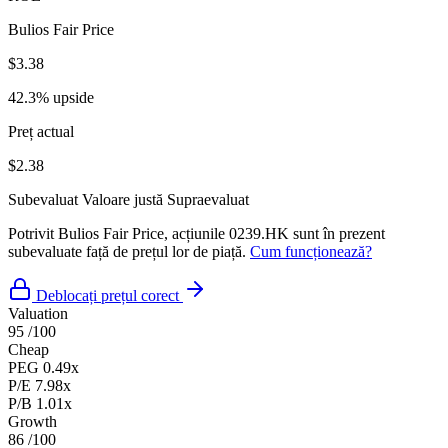
Bulios Fair Price
$3.38
42.3% upside
Preț actual
$2.38
Subevaluat
Valoare justă
Supraevaluat
Potrivit Bulios Fair Price, acțiunile 0239.HK sunt în prezent
subevaluate față de prețul lor de piață.
Cum funcționează?
Deblocați prețul corect
Valuation
95
/100
Cheap
PEG
0.49x
P/E
7.98x
P/B
1.01x
Growth
86
/100