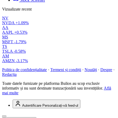
Stock Screener
Vizualizate recent
NV
NVDA
+1.09%
AA
AAPL
+0.53%
MS
MSFT
-1.79%
TS
TSLA
-0.58%
AM
AMZN
-3.17%
Politica de confidențialitate
·
Termeni și condiții
·
Noutăți
·
Despre
·
Redacția
Toate datele furnizate pe platforma Bulios au scop exclusiv
informativ și nu sunt destinate tranzacționării sau investițiilor.
Află
mai multe
Autentificare
Personalizați-vă feed-ul