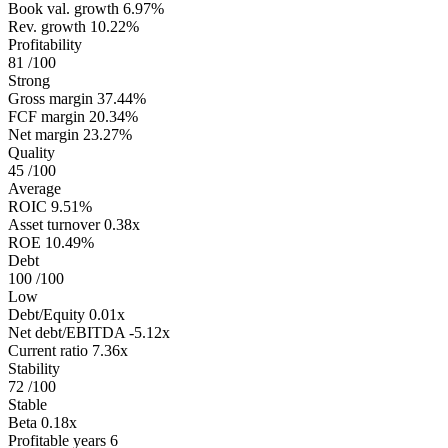
Book val. growth
6.97%
Rev. growth
10.22%
Profitability
81
/100
Strong
Gross margin
37.44%
FCF margin
20.34%
Net margin
23.27%
Quality
45
/100
Average
ROIC
9.51%
Asset turnover
0.38x
ROE
10.49%
Debt
100
/100
Low
Debt/Equity
0.01x
Net debt/EBITDA
-5.12x
Current ratio
7.36x
Stability
72
/100
Stable
Beta
0.18x
Profitable years
6