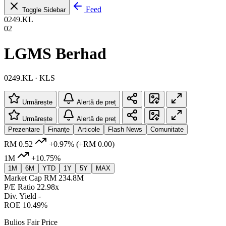
Feed
Toggle Sidebar
0249.KL
02
LGMS Berhad
0249.KL · KLS
Urmărește
Alertă de preț
Urmărește
Alertă de preț
Prezentare
Finanțe
Articole
Flash News
Comunitate
RM 0.52
+0.97%
(+RM 0.00)
1M
+10.75%
1M
6M
YTD
1Y
5Y
MAX
Market Cap
RM 234.8M
P/E Ratio
22.98x
Div. Yield
-
ROE
10.49%
Bulios Fair Price