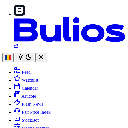
v2
Feed
Watchlist
Calendar
Articole
Flash News
Fair Price Index
StockBot