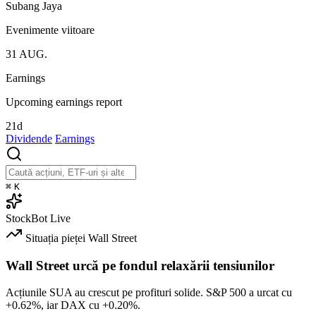
Subang Jaya
Evenimente viitoare
31
AUG.
Earnings
Upcoming earnings report
21d
Dividende
Earnings
⌘
K
StockBot
Live
Situația pieței
Wall Street
Wall Street urcă pe fondul relaxării tensiunilor
Acțiunile SUA au crescut pe profituri solide. S&P 500 a urcat cu
+0.62%
, iar DAX cu
+0.20%
.