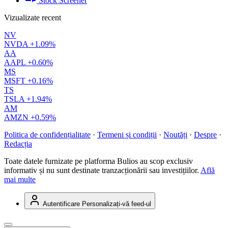
Stock Screener
Vizualizate recent
NV
NVDA
+1.09%
AA
AAPL
+0.60%
MS
MSFT
+0.16%
TS
TSLA
+1.94%
AM
AMZN
+0.59%
Politica de confidențialitate
·
Termeni și condiții
·
Noutăți
·
Despre
·
Redacția
Toate datele furnizate pe platforma Bulios au scop exclusiv
informativ și nu sunt destinate tranzacționării sau investițiilor.
Află
mai multe
Autentificare
Personalizați-vă feed-ul