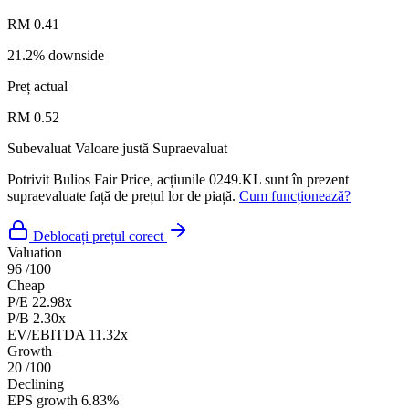
RM 0.41
21.2% downside
Preț actual
RM 0.52
Subevaluat
Valoare justă
Supraevaluat
Potrivit Bulios Fair Price, acțiunile 0249.KL sunt în prezent
supraevaluate față de prețul lor de piață.
Cum funcționează?
Deblocați prețul corect
Valuation
96
/100
Cheap
P/E
22.98x
P/B
2.30x
EV/EBITDA
11.32x
Growth
20
/100
Declining
EPS growth
6.83%