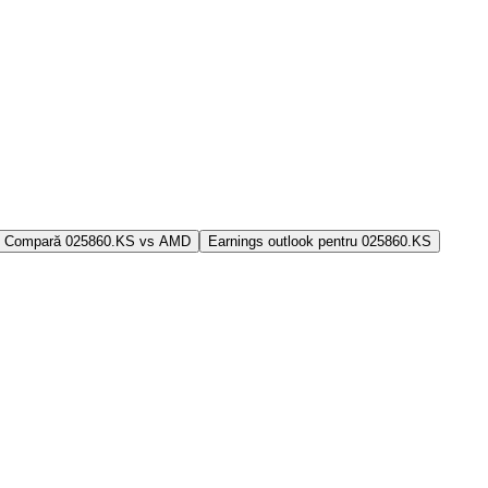
Compară 025860.KS vs AMD
Earnings outlook pentru 025860.KS