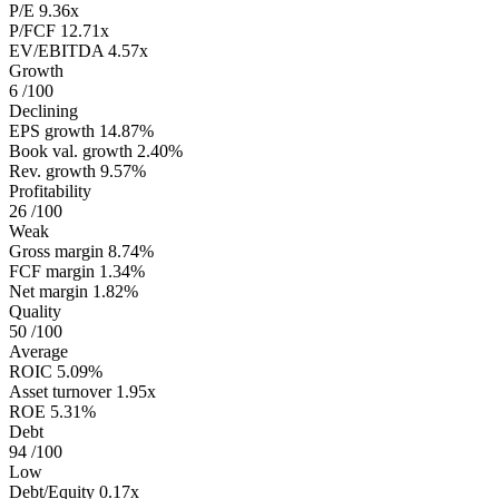
P/E
9.36x
P/FCF
12.71x
EV/EBITDA
4.57x
Growth
6
/100
Declining
EPS growth
14.87%
Book val. growth
2.40%
Rev. growth
9.57%
Profitability
26
/100
Weak
Gross margin
8.74%
FCF margin
1.34%
Net margin
1.82%
Quality
50
/100
Average
ROIC
5.09%
Asset turnover
1.95x
ROE
5.31%
Debt
94
/100
Low
Debt/Equity
0.17x