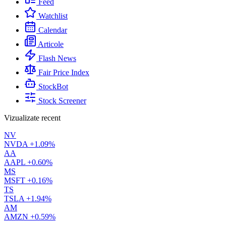
Feed
Watchlist
Calendar
Articole
Flash News
Fair Price Index
StockBot
Stock Screener
Vizualizate recent
NV
NVDA
+1.09%
AA
AAPL
+0.60%
MS
MSFT
+0.16%
TS
TSLA
+1.94%
AM
AMZN
+0.59%