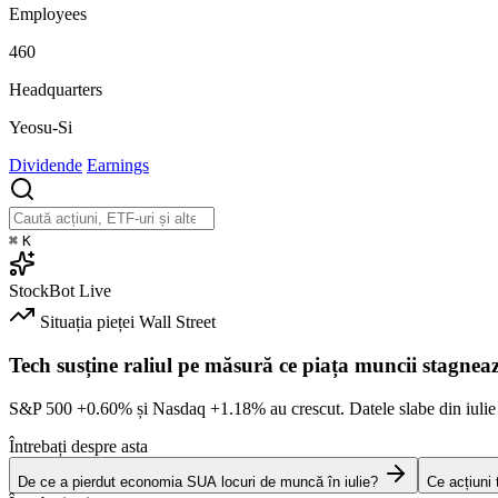
Employees
460
Headquarters
Yeosu-Si
Dividende
Earnings
⌘
K
StockBot
Live
Situația pieței
Wall Street
Tech susține raliul pe măsură ce piața muncii stagnea
S&P 500
+0.60%
și Nasdaq
+1.18%
au crescut. Datele slabe din iulie
Întrebați despre asta
De ce a pierdut economia SUA locuri de muncă în iulie?
Ce acțiuni