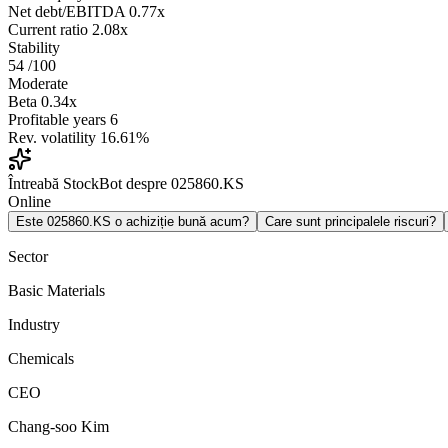
Net debt/EBITDA
0.77x
Current ratio
2.08x
Stability
54
/100
Moderate
Beta
0.34x
Profitable years
6
Rev. volatility
16.61%
Întreabă StockBot despre 025860.KS
Online
Este 025860.KS o achiziție bună acum?
Care sunt principalele riscuri?
Sector
Basic Materials
Industry
Chemicals
CEO
Chang-soo Kim