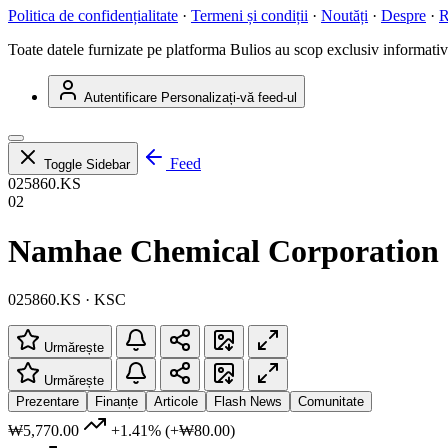
Politica de confidențialitate
·
Termeni și condiții
·
Noutăți
·
Despre
·
R
Toate datele furnizate pe platforma Bulios au scop exclusiv informativ ș
Autentificare
Personalizați-vă feed-ul
Feed
Toggle Sidebar
025860.KS
02
Namhae Chemical Corporation
025860.KS · KSC
Urmărește
Urmărește
Prezentare
Finanțe
Articole
Flash News
Comunitate
₩5,770.00
+1.41%
(+₩80.00)