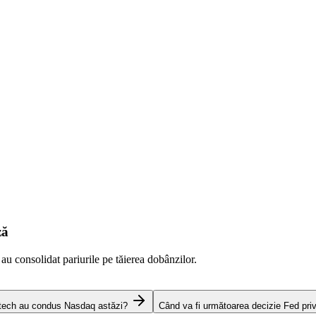
ză
 au consolidat pariurile pe tăierea dobânzilor.
 tech au condus Nasdaq astăzi?
Când va fi următoarea decizie Fed pri