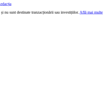
edacția
i nu sunt destinate tranzacționării sau investițiilor.
Află mai multe