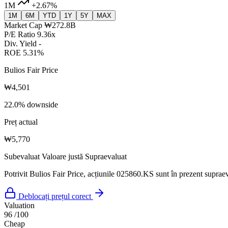
1M
+2.67%
1M
6M
YTD
1Y
5Y
MAX
Market Cap
₩272.8B
P/E Ratio
9.36x
Div. Yield
-
ROE
5.31%
Bulios Fair Price
₩4,501
22.0% downside
Preț actual
₩5,770
Subevaluat
Valoare justă
Supraevaluat
Potrivit Bulios Fair Price, acțiunile 025860.KS sunt în prezent supraev
Deblocați prețul corect
Valuation
96
/100
Cheap