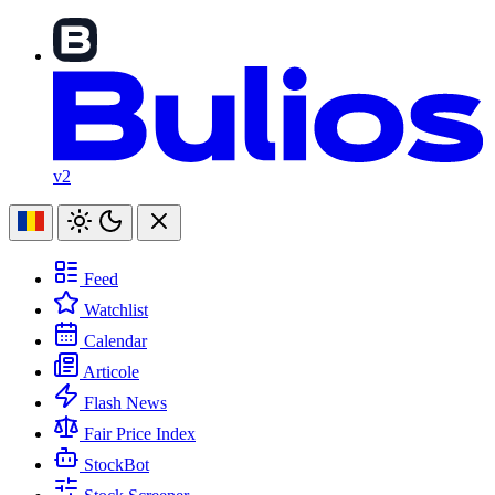
v2
Feed
Watchlist
Calendar
Articole
Flash News
Fair Price Index
StockBot