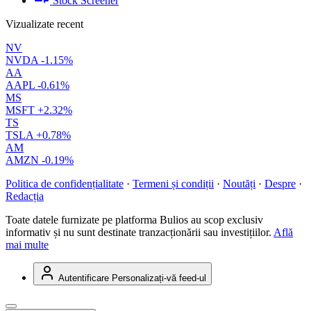
Stock Screener
Vizualizate recent
NV
NVDA
-1.15%
AA
AAPL
-0.61%
MS
MSFT
+2.32%
TS
TSLA
+0.78%
AM
AMZN
-0.19%
Politica de confidențialitate
·
Termeni și condiții
·
Noutăți
·
Despre
·
Redacția
Toate datele furnizate pe platforma Bulios au scop exclusiv
informativ și nu sunt destinate tranzacționării sau investițiilor.
Află
mai multe
Autentificare
Personalizați-vă feed-ul