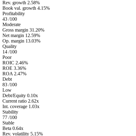
Rev. growth
2.58%
Book val. growth
4.15%
Profitability
43
/100
Moderate
Gross margin
31.20%
Net margin
12.59%
Op. margin
13.03%
Quality
14
/100
Poor
ROIC
2.46%
ROE
3.36%
ROA
2.47%
Debt
83
/100
Low
Debt/Equity
0.10x
Current ratio
2.62x
Int. coverage
1.03x
Stability
77
/100
Stable
Beta
0.64x
Rev. volatility
5.15%