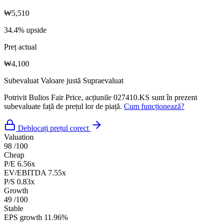
₩5,510
34.4% upside
Preț actual
₩4,100
Subevaluat
Valoare justă
Supraevaluat
Potrivit Bulios Fair Price, acțiunile 027410.KS sunt în prezent
subevaluate față de prețul lor de piață.
Cum funcționează?
Deblocați prețul corect
Valuation
98
/100
Cheap
P/E
6.56x
EV/EBITDA
7.55x
P/S
0.83x
Growth
49
/100
Stable
EPS growth
11.96%