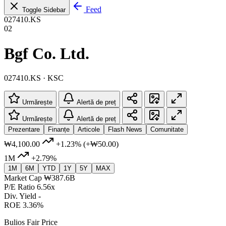
Feed
Toggle Sidebar
027410.KS
02
Bgf Co. Ltd.
027410.KS · KSC
Urmărește
Alertă de preț
Urmărește
Alertă de preț
Prezentare
Finanțe
Articole
Flash News
Comunitate
₩4,100.00
+1.23%
(+₩50.00)
1M
+2.79%
1M
6M
YTD
1Y
5Y
MAX
Market Cap
₩387.6B
P/E Ratio
6.56x
Div. Yield
-
ROE
3.36%
Bulios Fair Price