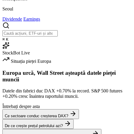
Seoul
Dividende
Earnings
⌘
K
StockBot
Live
Situația pieței
Europa
Europa urcă, Wall Street așteaptă datele pieței
muncii
Datele din fabrici duc DAX
+0.70%
la record. S&P 500 futures
+0.20%
cresc înaintea raportului muncii.
Întrebați despre asta
Ce sectoare conduc creșterea DAX?
De ce crește prețul petrolului azi?