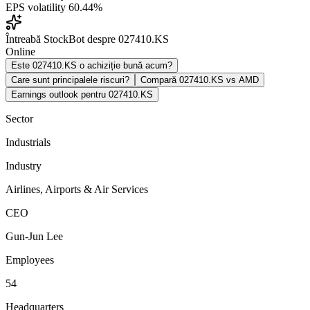
EPS volatility
60.44%
Întreabă StockBot despre 027410.KS
Online
Este 027410.KS o achiziție bună acum?
Care sunt principalele riscuri?
Compară 027410.KS vs AMD
Earnings outlook pentru 027410.KS
Sector
Industrials
Industry
Airlines, Airports & Air Services
CEO
Gun-Jun Lee
Employees
54
Headquarters