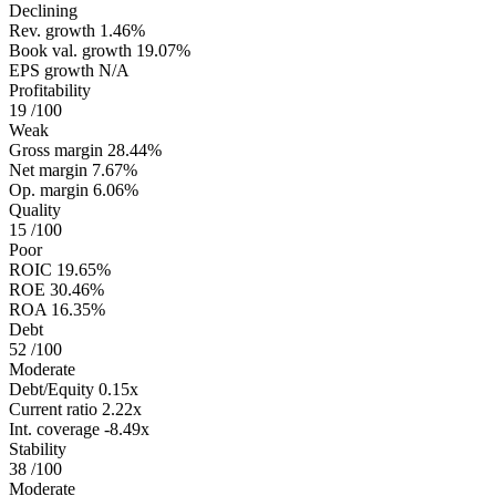
Declining
Rev. growth
1.46%
Book val. growth
19.07%
EPS growth
N/A
Profitability
19
/100
Weak
Gross margin
28.44%
Net margin
7.67%
Op. margin
6.06%
Quality
15
/100
Poor
ROIC
19.65%
ROE
30.46%
ROA
16.35%
Debt
52
/100
Moderate
Debt/Equity
0.15x
Current ratio
2.22x
Int. coverage
-8.49x
Stability
38
/100
Moderate