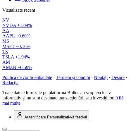
Stock Screener
Vizualizate recent
NV
NVDA
+1.09%
AA
AAPL
+0.60%
MS
MSFT
+0.16%
TS
TSLA
+1.94%
AM
AMZN
+0.59%
Politica de confidențialitate
·
Termeni și condiții
·
Noutăți
·
Despre
·
Redacția
Toate datele furnizate pe platforma Bulios au scop exclusiv
informativ și nu sunt destinate tranzacționării sau investițiilor.
Află
mai multe
Autentificare
Personalizați-vă feed-ul