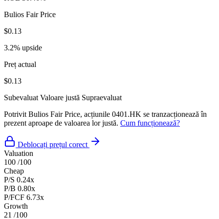
Bulios Fair Price
$0.13
3.2% upside
Preț actual
$0.13
Subevaluat
Valoare justă
Supraevaluat
Potrivit Bulios Fair Price, acțiunile 0401.HK se tranzacționează în
prezent aproape de valoarea lor justă.
Cum funcționează?
Deblocați prețul corect
Valuation
100
/100
Cheap
P/S
0.24x
P/B
0.80x
P/FCF
6.73x
Growth
21
/100