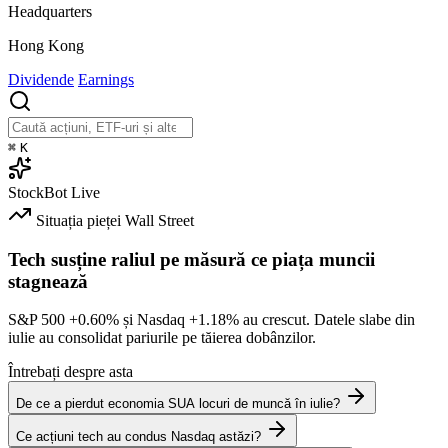
Headquarters
Hong Kong
Dividende
Earnings
⌘
K
StockBot
Live
Situația pieței
Wall Street
Tech susține raliul pe măsură ce piața muncii
stagnează
S&P 500
+0.60%
și Nasdaq
+1.18%
au crescut. Datele slabe din
iulie au consolidat pariurile pe tăierea dobânzilor.
Întrebați despre asta
De ce a pierdut economia SUA locuri de muncă în iulie?
Ce acțiuni tech au condus Nasdaq astăzi?