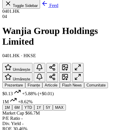
Feed
Toggle Sidebar
0401.HK
04
Wanjia Group Holdings
Limited
0401.HK · HKSE
Urmărește
Urmărește
Prezentare
Finanțe
Articole
Flash News
Comunitate
$0.13
+5.88%
(+$0.01)
1M
+8.62%
1M
6M
YTD
1Y
5Y
MAX
Market Cap
$66.7M
P/E Ratio
-
Div. Yield
-
ROE
30.46%