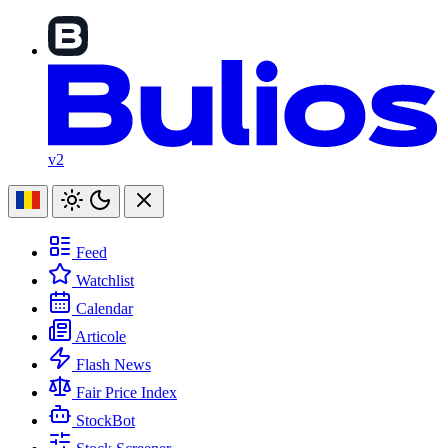
v2
Feed
Watchlist
Calendar
Articole
Flash News
Fair Price Index
StockBot