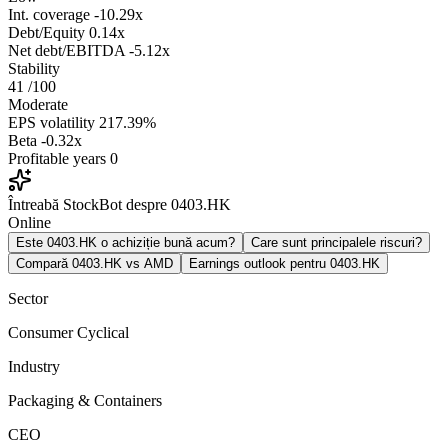
Int. coverage
-10.29x
Debt/Equity
0.14x
Net debt/EBITDA
-5.12x
Stability
41
/100
Moderate
EPS volatility
217.39%
Beta
-0.32x
Profitable years
0
Întreabă StockBot despre 0403.HK
Online
Este 0403.HK o achiziție bună acum?
Care sunt principalele riscuri?
Compară 0403.HK vs AMD
Earnings outlook pentru 0403.HK
Sector
Consumer Cyclical
Industry
Packaging & Containers
CEO