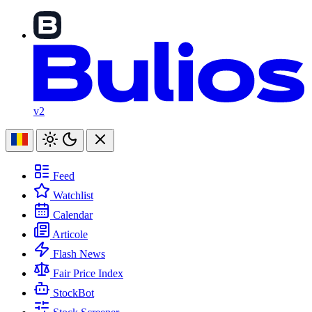
v2
Feed
Watchlist
Calendar
Articole
Flash News
Fair Price Index
StockBot