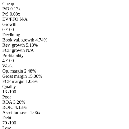
Cheap
P/B
0.13x
P/S
0.08x
EV/FFO
N/A
Growth
0
/100
Declining
Book val. growth
4.74%
Rev. growth
5.13%
FCF growth
N/A
Profitability
4
/100
Weak
Op. margin
2.48%
Gross margin
15.06%
FCF margin
1.03%
Quality
13
/100
Poor
ROA
3.20%
ROIC
4.13%
Asset turnover
1.06x
Debt
79
/100
Low