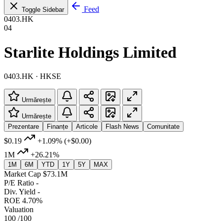
Feed
Toggle Sidebar
0403.HK
04
Starlite Holdings Limited
0403.HK · HKSE
Urmărește
Urmărește
Prezentare
Finanțe
Articole
Flash News
Comunitate
$0.19
+1.09%
(+$0.00)
1M
+26.21%
1M
6M
YTD
1Y
5Y
MAX
Market Cap
$73.1M
P/E Ratio
-
Div. Yield
-
ROE
4.70%
Valuation
100
/100