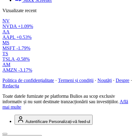
Stock Screener
Vizualizate recent
NV
NVDA
+1.09%
AA
AAPL
+0.53%
MS
MSFT
-1.79%
TS
TSLA
-0.58%
AM
AMZN
-3.17%
Politica de confidențialitate
·
Termeni și condiții
·
Noutăți
·
Despre
·
Redacția
Toate datele furnizate pe platforma Bulios au scop exclusiv
informativ și nu sunt destinate tranzacționării sau investițiilor.
Află
mai multe
Autentificare
Personalizați-vă feed-ul