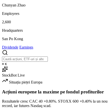
Chunyan Zhao
Employees
2,600
Headquarters
San Po Kong
Dividende
Earnings
⌘
K
StockBot
Live
Situația pieței
Europa
Acțiuni europene la maxime pe fondul profiturilor
Rezultatele cresc CAC 40
+0.80%
. STOXX 600
+0.40%
la un nou
record, iar futures Nasdaq scad.