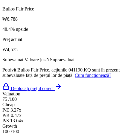
Bulios Fair Price
₩6,788
48.4% upside
Preț actual
₩4,575
Subevaluat
Valoare justă
Supraevaluat
Potrivit Bulios Fair Price, acțiunile 041190.KQ sunt în prezent
subevaluate față de prețul lor de piață.
Cum funcționează?
Deblocați prețul corect
Valuation
75
/100
Cheap
P/E
3.27x
P/B
0.47x
P/S
13.04x
Growth
100
/100