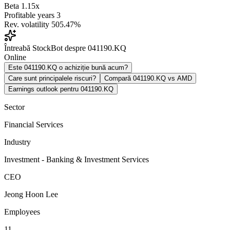
Beta
1.15x
Profitable years
3
Rev. volatility
505.47%
Întreabă StockBot despre 041190.KQ
Online
Este 041190.KQ o achiziție bună acum?
Care sunt principalele riscuri?
Compară 041190.KQ vs AMD
Earnings outlook pentru 041190.KQ
Sector
Financial Services
Industry
Investment - Banking & Investment Services
CEO
Jeong Hoon Lee
Employees
11