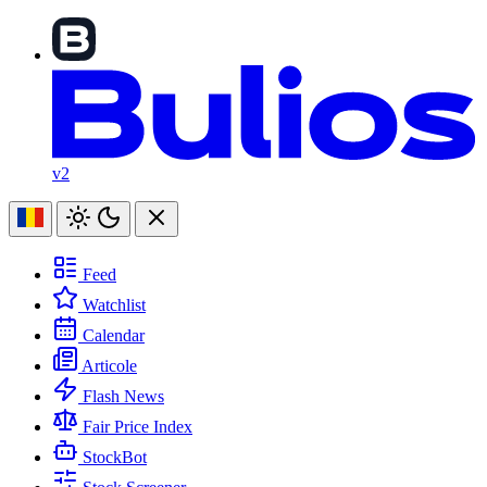
v2
Feed
Watchlist
Calendar
Articole
Flash News
Fair Price Index
StockBot