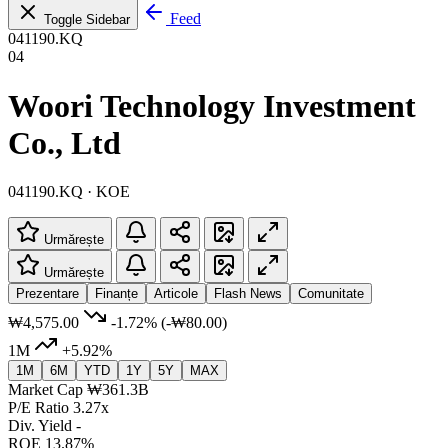
Feed
Toggle Sidebar
041190.KQ
04
Woori Technology Investment
Co., Ltd
041190.KQ · KOE
Urmărește
Urmărește
Prezentare
Finanțe
Articole
Flash News
Comunitate
₩4,575.00
-1.72%
(-₩80.00)
1M
+5.92%
1M
6M
YTD
1Y
5Y
MAX
Market Cap
₩361.3B
P/E Ratio
3.27x
Div. Yield
-
ROE
13.87%