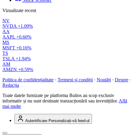
Stock Screener
Vizualizate recent
NV
NVDA
+1.09%
AA
AAPL
+0.60%
MS
MSFT
+0.16%
TS
TSLA
+1.94%
AM
AMZN
+0.59%
Politica de confidențialitate
·
Termeni și condiții
·
Noutăți
·
Despre
·
Redacția
Toate datele furnizate pe platforma Bulios au scop exclusiv
informativ și nu sunt destinate tranzacționării sau investițiilor.
Află
mai multe
Autentificare
Personalizați-vă feed-ul