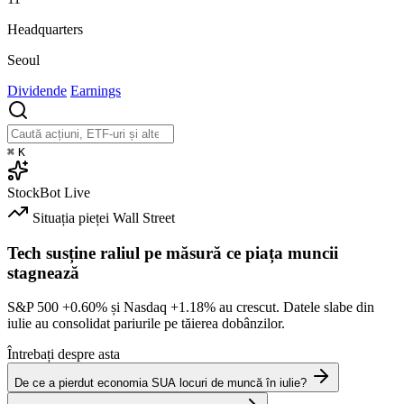
Headquarters
Seoul
Dividende
Earnings
⌘
K
StockBot
Live
Situația pieței
Wall Street
Tech susține raliul pe măsură ce piața muncii
stagnează
S&P 500
+0.60%
și Nasdaq
+1.18%
au crescut. Datele slabe din
iulie au consolidat pariurile pe tăierea dobânzilor.
Întrebați despre asta
De ce a pierdut economia SUA locuri de muncă în iulie?