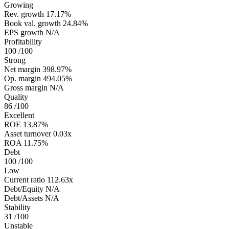
Growing
Rev. growth
17.17%
Book val. growth
24.84%
EPS growth
N/A
Profitability
100
/100
Strong
Net margin
398.97%
Op. margin
494.05%
Gross margin
N/A
Quality
86
/100
Excellent
ROE
13.87%
Asset turnover
0.03x
ROA
11.75%
Debt
100
/100
Low
Current ratio
112.63x
Debt/Equity
N/A
Debt/Assets
N/A
Stability
31
/100
Unstable