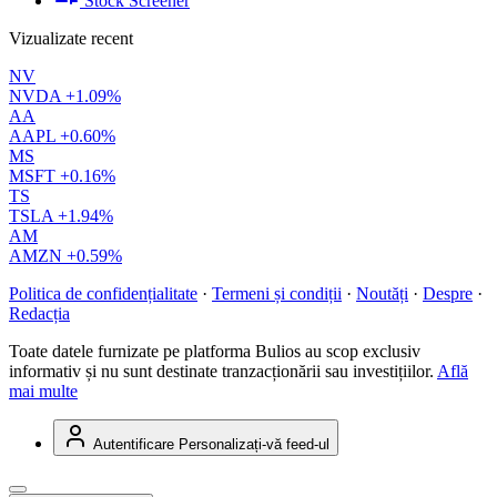
Stock Screener
Vizualizate recent
NV
NVDA
+1.09%
AA
AAPL
+0.60%
MS
MSFT
+0.16%
TS
TSLA
+1.94%
AM
AMZN
+0.59%
Politica de confidențialitate
·
Termeni și condiții
·
Noutăți
·
Despre
·
Redacția
Toate datele furnizate pe platforma Bulios au scop exclusiv
informativ și nu sunt destinate tranzacționării sau investițiilor.
Află
mai multe
Autentificare
Personalizați-vă feed-ul