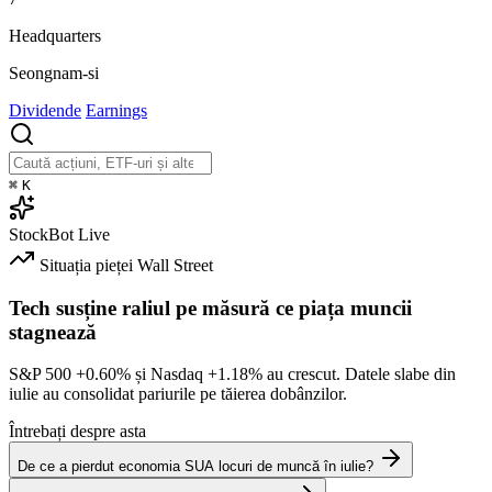
Headquarters
Seongnam-si
Dividende
Earnings
⌘
K
StockBot
Live
Situația pieței
Wall Street
Tech susține raliul pe măsură ce piața muncii
stagnează
S&P 500
+0.60%
și Nasdaq
+1.18%
au crescut. Datele slabe din
iulie au consolidat pariurile pe tăierea dobânzilor.
Întrebați despre asta
De ce a pierdut economia SUA locuri de muncă în iulie?