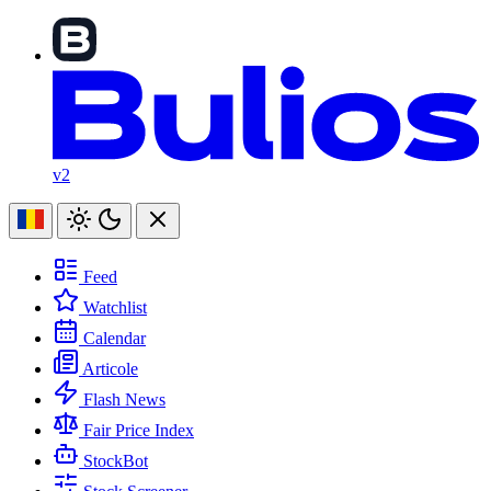
v2
Feed
Watchlist
Calendar
Articole
Flash News
Fair Price Index
StockBot