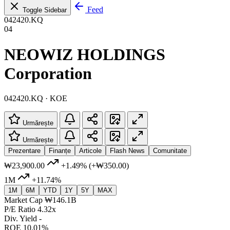
Feed
Toggle Sidebar
042420.KQ
04
NEOWIZ HOLDINGS
Corporation
042420.KQ · KOE
Urmărește
Urmărește
Prezentare
Finanțe
Articole
Flash News
Comunitate
₩23,900.00
+1.49%
(+₩350.00)
1M
+11.74%
1M
6M
YTD
1Y
5Y
MAX
Market Cap
₩146.1B
P/E Ratio
4.32x
Div. Yield
-
ROE
10.01%