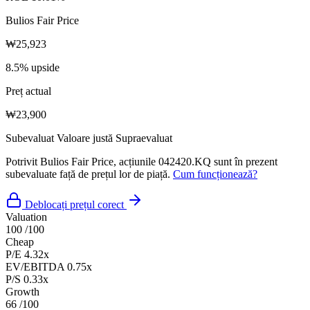
Bulios Fair Price
₩25,923
8.5% upside
Preț actual
₩23,900
Subevaluat
Valoare justă
Supraevaluat
Potrivit Bulios Fair Price, acțiunile 042420.KQ sunt în prezent
subevaluate față de prețul lor de piață.
Cum funcționează?
Deblocați prețul corect
Valuation
100
/100
Cheap
P/E
4.32x
EV/EBITDA
0.75x
P/S
0.33x
Growth
66
/100