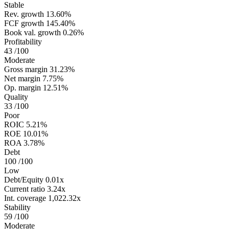
Stable
Rev. growth
13.60%
FCF growth
145.40%
Book val. growth
0.26%
Profitability
43
/100
Moderate
Gross margin
31.23%
Net margin
7.75%
Op. margin
12.51%
Quality
33
/100
Poor
ROIC
5.21%
ROE
10.01%
ROA
3.78%
Debt
100
/100
Low
Debt/Equity
0.01x
Current ratio
3.24x
Int. coverage
1,022.32x
Stability
59
/100
Moderate