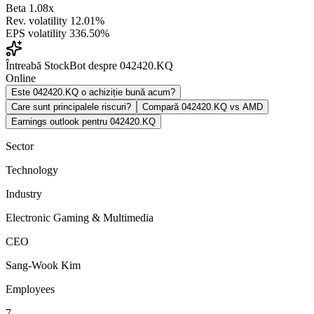
Beta
1.08x
Rev. volatility
12.01%
EPS volatility
336.50%
Întreabă StockBot despre 042420.KQ
Online
Este 042420.KQ o achiziție bună acum?
Care sunt principalele riscuri?
Compară 042420.KQ vs AMD
Earnings outlook pentru 042420.KQ
Sector
Technology
Industry
Electronic Gaming & Multimedia
CEO
Sang-Wook Kim
Employees
7