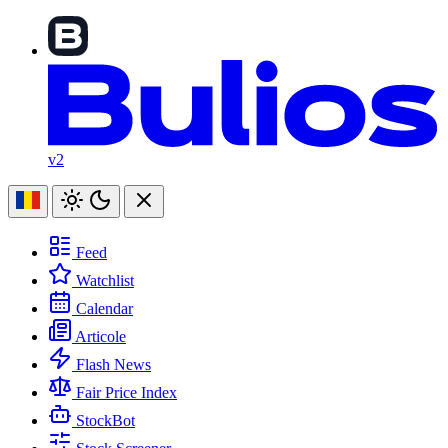
v2
Feed
Watchlist
Calendar
Articole
Flash News
Fair Price Index
StockBot