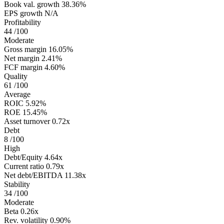
Book val. growth
38.36%
EPS growth
N/A
Profitability
44
/100
Moderate
Gross margin
16.05%
Net margin
2.41%
FCF margin
4.60%
Quality
61
/100
Average
ROIC
5.92%
ROE
15.45%
Asset turnover
0.72x
Debt
8
/100
High
Debt/Equity
4.64x
Current ratio
0.79x
Net debt/EBITDA
11.38x
Stability
34
/100
Moderate
Beta
0.26x
Rev. volatility
0.90%