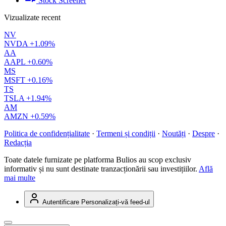
Stock Screener
Vizualizate recent
NV
NVDA
+1.09%
AA
AAPL
+0.60%
MS
MSFT
+0.16%
TS
TSLA
+1.94%
AM
AMZN
+0.59%
Politica de confidențialitate
·
Termeni și condiții
·
Noutăți
·
Despre
·
Redacția
Toate datele furnizate pe platforma Bulios au scop exclusiv
informativ și nu sunt destinate tranzacționării sau investițiilor.
Află
mai multe
Autentificare
Personalizați-vă feed-ul