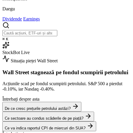
Daegu
Dividende
Earnings
⌘
K
StockBot
Live
Situația pieței
Wall Street
Wall Street stagnează pe fondul scumpirii petrolului
Acțiunile scad pe fondul scumpirii petrolului. S&P 500 a pierdut
-0.10%
, iar Nasdaq
-0.40%
.
Întrebați despre asta
De ce cresc prețurile petrolului astăzi?
Ce sectoare au condus scăderile de pe piață?
Ce va indica raportul CPI de miercuri din SUA?