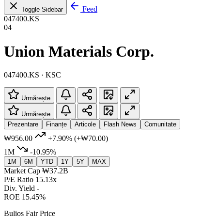
Feed
Toggle Sidebar
047400.KS
04
Union Materials Corp.
047400.KS · KSC
Urmărește
Urmărește
Prezentare
Finanțe
Articole
Flash News
Comunitate
₩956.00
+7.90%
(+₩70.00)
1M
-10.95%
1M
6M
YTD
1Y
5Y
MAX
Market Cap
₩37.2B
P/E Ratio
15.13x
Div. Yield
-
ROE
15.45%
Bulios Fair Price