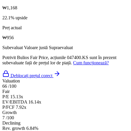
₩1,168
22.1% upside
Preț actual
₩956
Subevaluat
Valoare justă
Supraevaluat
Potrivit Bulios Fair Price, acțiunile 047400.KS sunt în prezent
subevaluate față de prețul lor de piață.
Cum funcționează?
Deblocați prețul corect
Valuation
66
/100
Fair
P/E
15.13x
EV/EBITDA
16.14x
P/FCF
7.92x
Growth
7
/100
Declining
Rev. growth
6.84%