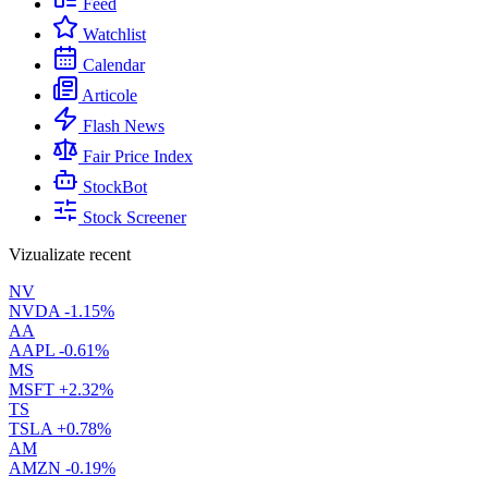
Feed
Watchlist
Calendar
Articole
Flash News
Fair Price Index
StockBot
Stock Screener
Vizualizate recent
NV
NVDA
-1.15%
AA
AAPL
-0.61%
MS
MSFT
+2.32%
TS
TSLA
+0.78%
AM
AMZN
-0.19%