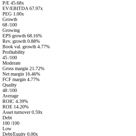
P/E
45.68x
EV/EBITDA
67.97x
PEG
1.00x
Growth
68
/100
Growing
EPS growth
68.16%
Rev. growth
0.88%
Book val. growth
4.77%
Profitability
45
/100
Moderate
Gross margin
21.72%
Net margin
16.46%
FCF margin
4.77%
Quality
48
/100
Average
ROIC
4.39%
ROE
14.20%
Asset turnover
0.59x
Debt
100
/100
Low
Debt/Equity
0.00x