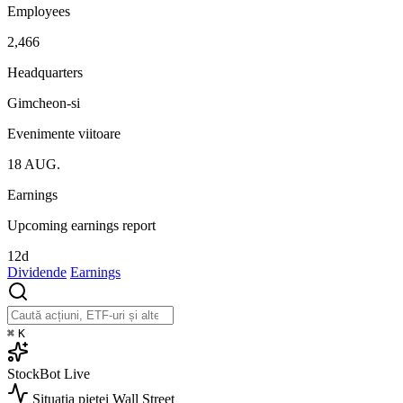
Employees
2,466
Headquarters
Gimcheon-si
Evenimente viitoare
18
AUG.
Earnings
Upcoming earnings report
12d
Dividende
Earnings
⌘
K
StockBot
Live
Situația pieței
Wall Street