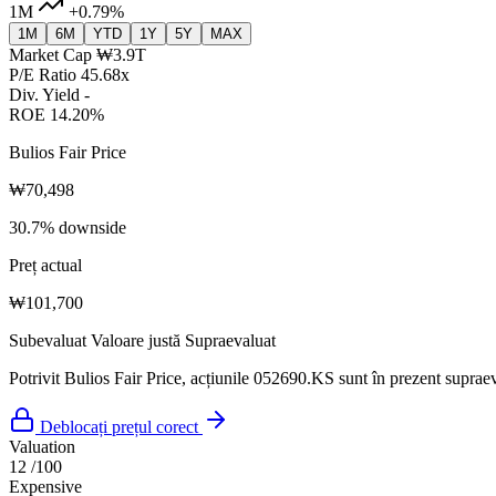
1M
+0.79%
1M
6M
YTD
1Y
5Y
MAX
Market Cap
₩3.9T
P/E Ratio
45.68x
Div. Yield
-
ROE
14.20%
Bulios Fair Price
₩70,498
30.7% downside
Preț actual
₩101,700
Subevaluat
Valoare justă
Supraevaluat
Potrivit Bulios Fair Price, acțiunile 052690.KS sunt în prezent supraev
Deblocați prețul corect
Valuation
12
/100
Expensive