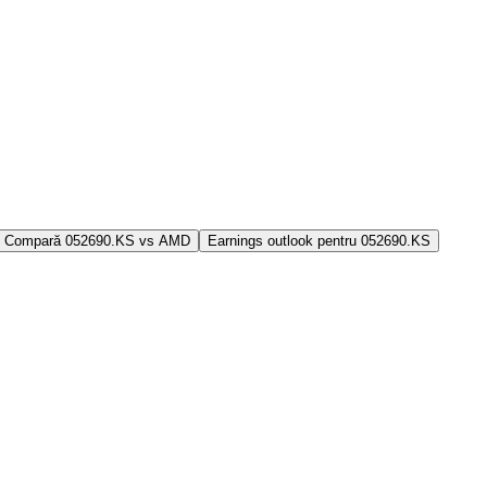
Compară 052690.KS vs AMD
Earnings outlook pentru 052690.KS