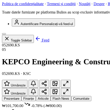
Politica de confidențialitate
·
Termeni și condiții
·
Noutăți
·
Despre
·
R
Toate datele furnizate pe platforma Bulios au scop exclusiv informativ ș
Autentificare
Personalizați-vă feed-ul
Feed
Toggle Sidebar
052690.KS
05
KEPCO Engineering & Construct
052690.KS · KSC
Urmărește
Urmărește
Prezentare
Finanțe
Articole
Flash News
Comunitate
₩101,700.00
-0.78%
(-₩800.00)