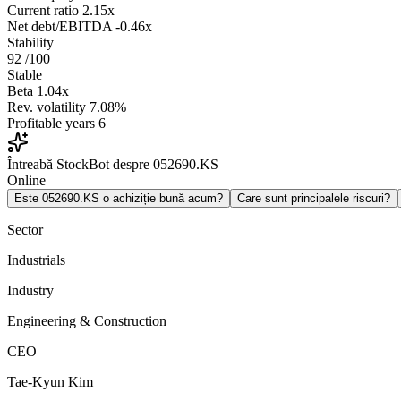
Current ratio
2.15x
Net debt/EBITDA
-0.46x
Stability
92
/100
Stable
Beta
1.04x
Rev. volatility
7.08%
Profitable years
6
Întreabă StockBot despre 052690.KS
Online
Este 052690.KS o achiziție bună acum?
Care sunt principalele riscuri?
Sector
Industrials
Industry
Engineering & Construction
CEO
Tae-Kyun Kim