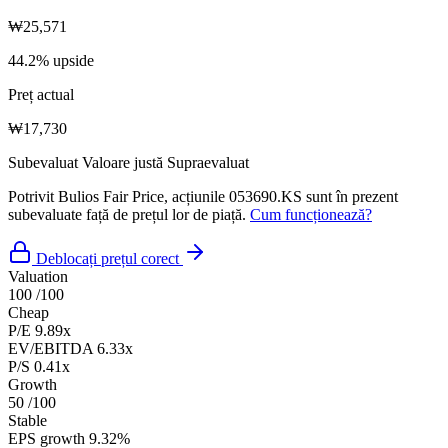
₩25,571
44.2% upside
Preț actual
₩17,730
Subevaluat
Valoare justă
Supraevaluat
Potrivit Bulios Fair Price, acțiunile 053690.KS sunt în prezent
subevaluate față de prețul lor de piață.
Cum funcționează?
Deblocați prețul corect
Valuation
100
/100
Cheap
P/E
9.89x
EV/EBITDA
6.33x
P/S
0.41x
Growth
50
/100
Stable
EPS growth
9.32%