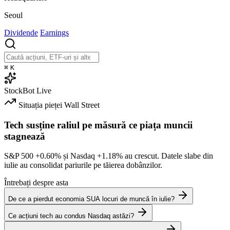
Seoul
Dividende
Earnings
⌘
K
StockBot
Live
Situația pieței
Wall Street
Tech susține raliul pe măsură ce piața muncii
stagnează
S&P 500
+0.60%
și Nasdaq
+1.18%
au crescut. Datele slabe din
iulie au consolidat pariurile pe tăierea dobânzilor.
Întrebați despre asta
De ce a pierdut economia SUA locuri de muncă în iulie?
Ce acțiuni tech au condus Nasdaq astăzi?