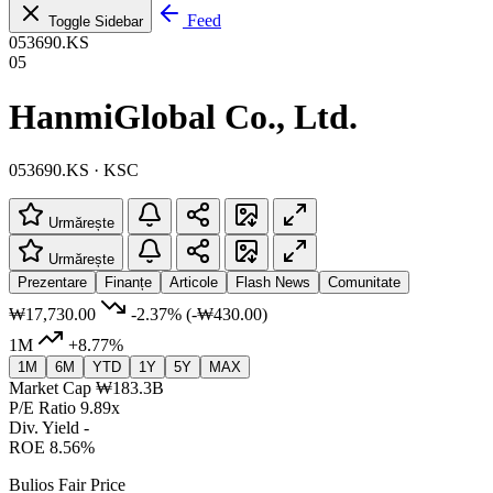
Feed
Toggle Sidebar
053690.KS
05
HanmiGlobal Co., Ltd.
053690.KS · KSC
Urmărește
Urmărește
Prezentare
Finanțe
Articole
Flash News
Comunitate
₩17,730.00
-2.37%
(-₩430.00)
1M
+8.77%
1M
6M
YTD
1Y
5Y
MAX
Market Cap
₩183.3B
P/E Ratio
9.89x
Div. Yield
-
ROE
8.56%
Bulios Fair Price