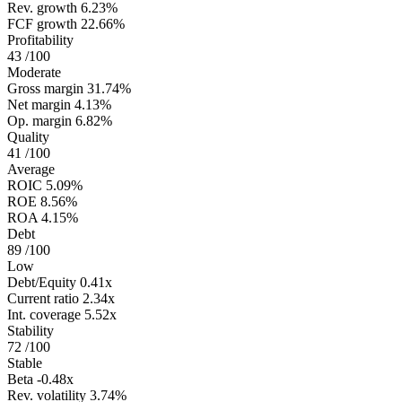
Rev. growth
6.23%
FCF growth
22.66%
Profitability
43
/100
Moderate
Gross margin
31.74%
Net margin
4.13%
Op. margin
6.82%
Quality
41
/100
Average
ROIC
5.09%
ROE
8.56%
ROA
4.15%
Debt
89
/100
Low
Debt/Equity
0.41x
Current ratio
2.34x
Int. coverage
5.52x
Stability
72
/100
Stable
Beta
-0.48x
Rev. volatility
3.74%