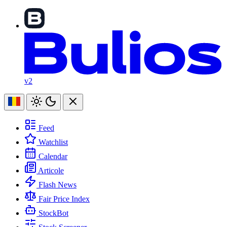
v2
Feed
Watchlist
Calendar
Articole
Flash News
Fair Price Index
StockBot