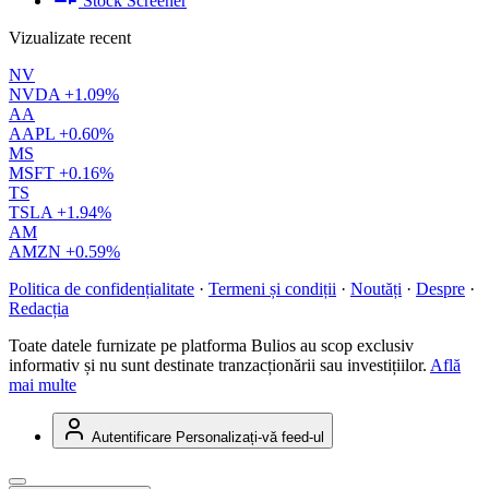
Stock Screener
Vizualizate recent
NV
NVDA
+1.09%
AA
AAPL
+0.60%
MS
MSFT
+0.16%
TS
TSLA
+1.94%
AM
AMZN
+0.59%
Politica de confidențialitate
·
Termeni și condiții
·
Noutăți
·
Despre
·
Redacția
Toate datele furnizate pe platforma Bulios au scop exclusiv
informativ și nu sunt destinate tranzacționării sau investițiilor.
Află
mai multe
Autentificare
Personalizați-vă feed-ul