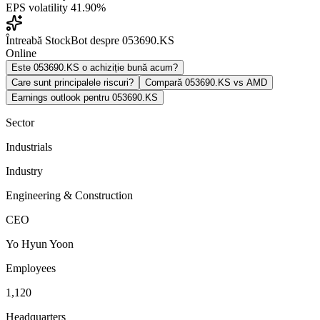
EPS volatility
41.90%
Întreabă StockBot despre 053690.KS
Online
Este 053690.KS o achiziție bună acum?
Care sunt principalele riscuri?
Compară 053690.KS vs AMD
Earnings outlook pentru 053690.KS
Sector
Industrials
Industry
Engineering & Construction
CEO
Yo Hyun Yoon
Employees
1,120
Headquarters