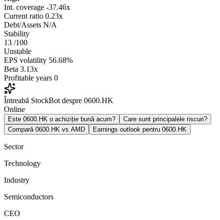
Int. coverage
-37.46x
Current ratio
0.23x
Debt/Assets
N/A
Stability
13
/100
Unstable
EPS volatility
56.68%
Beta
3.13x
Profitable years
0
Întreabă StockBot despre 0600.HK
Online
Este 0600.HK o achiziție bună acum?
Care sunt principalele riscuri?
Compară 0600.HK vs AMD
Earnings outlook pentru 0600.HK
Sector
Technology
Industry
Semiconductors
CEO