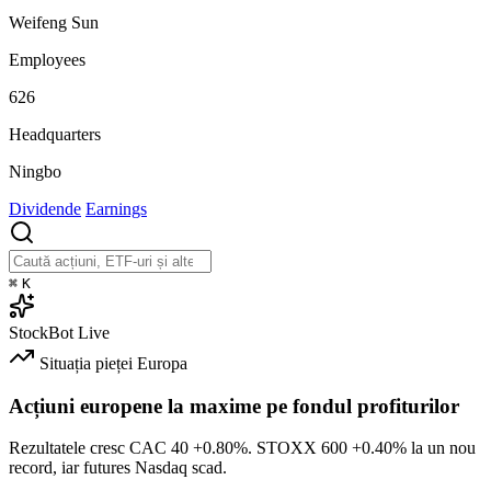
Weifeng Sun
Employees
626
Headquarters
Ningbo
Dividende
Earnings
⌘
K
StockBot
Live
Situația pieței
Europa
Acțiuni europene la maxime pe fondul profiturilor
Rezultatele cresc CAC 40
+0.80%
. STOXX 600
+0.40%
la un nou
record, iar futures Nasdaq scad.