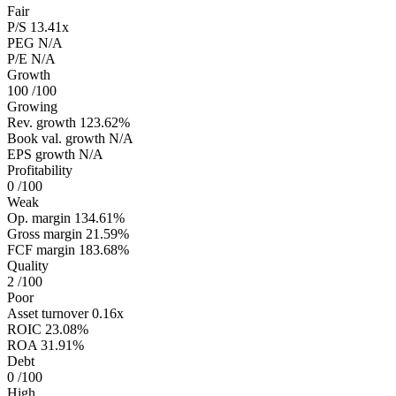
Fair
P/S
13.41x
PEG
N/A
P/E
N/A
Growth
100
/100
Growing
Rev. growth
123.62%
Book val. growth
N/A
EPS growth
N/A
Profitability
0
/100
Weak
Op. margin
134.61%
Gross margin
21.59%
FCF margin
183.68%
Quality
2
/100
Poor
Asset turnover
0.16x
ROIC
23.08%
ROA
31.91%
Debt
0
/100
High