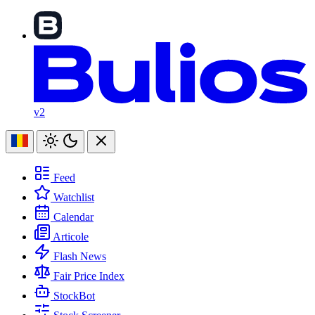
v2
Feed
Watchlist
Calendar
Articole
Flash News
Fair Price Index
StockBot