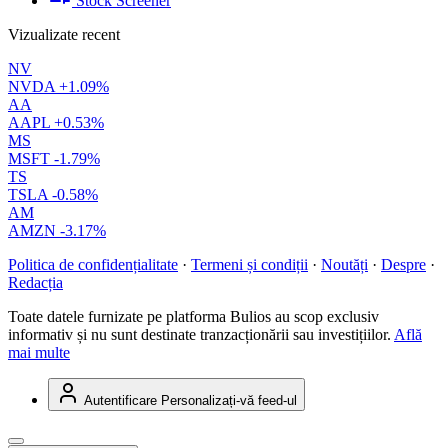
Stock Screener
Vizualizate recent
NV
NVDA
+1.09%
AA
AAPL
+0.53%
MS
MSFT
-1.79%
TS
TSLA
-0.58%
AM
AMZN
-3.17%
Politica de confidențialitate
·
Termeni și condiții
·
Noutăți
·
Despre
·
Redacția
Toate datele furnizate pe platforma Bulios au scop exclusiv
informativ și nu sunt destinate tranzacționării sau investițiilor.
Află
mai multe
Autentificare
Personalizați-vă feed-ul