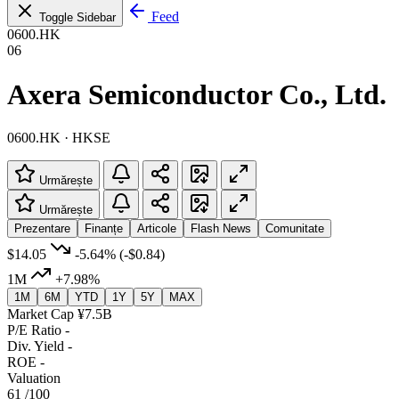
Feed
Toggle Sidebar
0600.HK
06
Axera Semiconductor Co., Ltd.
0600.HK · HKSE
Urmărește
Urmărește
Prezentare
Finanțe
Articole
Flash News
Comunitate
$14.05
-5.64%
(-$0.84)
1M
+7.98%
1M
6M
YTD
1Y
5Y
MAX
Market Cap
¥7.5B
P/E Ratio
-
Div. Yield
-
ROE
-
Valuation
61
/100